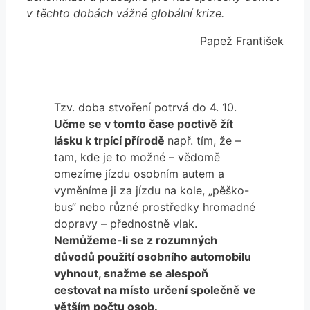
v těchto dobách vážné globální krize.
Papež František
Tzv. doba stvoření potrvá do 4. 10.
Učme se v tomto čase poctivě žít
lásku k trpící přírodě
např. tím, že –
tam, kde je to možné – vědomě
omezíme jízdu osobním autem a
vyměníme ji za jízdu na kole, „pěško-
bus“ nebo různé prostředky hromadné
dopravy – přednostně vlak.
Nemůžeme-li se z rozumných
důvodů použití osobního automobilu
vyhnout, snažme se alespoň
cestovat na místo určení společně ve
větším počtu osob.