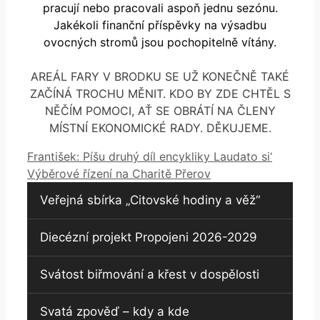
pracují nebo pracovali aspoň jednu sezónu.
Jakékoli finanční příspěvky na výsadbu
ovocných stromů jsou pochopitelně vítány.
AREÁL FARY V BRODKU SE UŽ KONEČNĚ TAKÉ
ZAČÍNÁ TROCHU MĚNIT. KDO BY ZDE CHTĚL S
NĚČÍM POMOCI, AŤ SE OBRÁTÍ NA ČLENY
MÍSTNÍ EKONOMICKÉ RADY. DĚKUJEME.
František: Píšu druhý díl encykliky Laudato si‘
Výběrové řízení na Charitě Přerov
Veřejná sbírka „Citovské hodiny a věž“
Diecézní projekt Propojeni 2026-2029
Svátost biřmování a křest v dospělosti
Svatá zpověď – kdy a kde