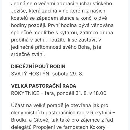
Jedná se o večerní adoraci eucharistického
Ježíše, která začíná v některém z našich
kostelů se západem slunce a končí o dvě
hodiny později. První hodina bývá věnována
společné modlitbě s kytarou, zatímco druhá
probíhá v tichu. Toužíte-li se zastavit v
jedinečné přítomnosti svého Boha, jste
srdečně zváni.
DIECÉZNÍ POUŤ RODIN
SVATÝ HOSTÝN, sobota 29. 8.
VELKÁ PASTORAČNÍ RADA
ROKYTNICE – fara, pondělí 31. 8. v 18.00
Účast na velké poradě je otevřená jak pro
členy místních pastoračních rad v Rokytnici –
Brodku a Citově, tak také pro zájemce z řad
delegátů Propojeni ve farnostech Kokory –