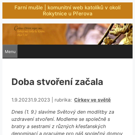
Přeskočit
Farní mušle | komunitní web katolíků v okolí
na
Rokytnice u Přerova
obsah
Menu
Doba stvoření začala
Rubriky
1.9.2023
1.9.2023
|
rubrika:
Církev ve světě
Dnes (1. 9.) slavíme Světový den modlitby za
uzdravení stvoření. Modleme se společně s
bratry a sestrami z různých křesťanských
denominací a pracujme pro náš společný domov