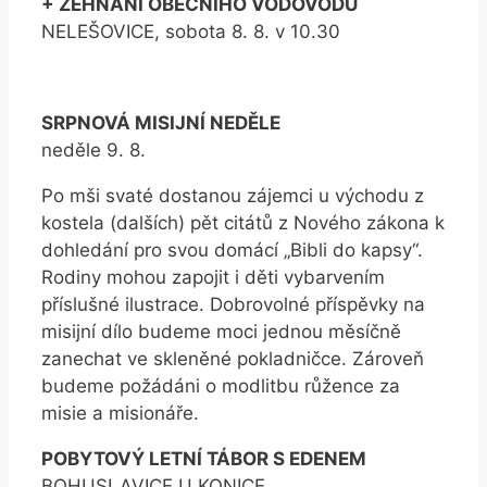
+ ŽEHNÁNÍ OBECNÍHO VODOVODU
NELEŠOVICE, sobota 8. 8. v 10.30
SRPNOVÁ MISIJNÍ NEDĚLE
neděle 9. 8.
Po mši svaté dostanou zájemci u východu z
kostela (dalších) pět citátů z Nového zákona k
dohledání pro svou domácí „Bibli do kapsy“.
Rodiny mohou zapojit i děti vybarvením
příslušné ilustrace. Dobrovolné příspěvky na
misijní dílo budeme moci jednou měsíčně
zanechat ve skleněné pokladničce. Zároveň
budeme požádáni o modlitbu růžence za
misie a misionáře.
POBYTOVÝ LETNÍ TÁBOR S EDENEM
BOHUSLAVICE U KONICE