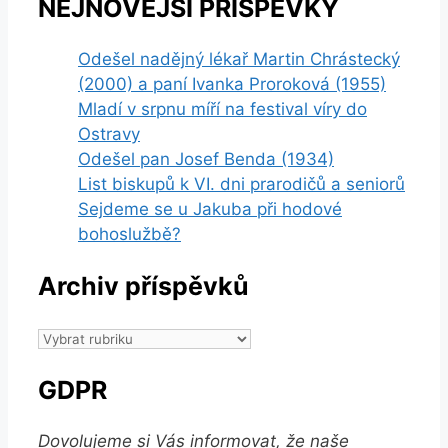
NEJNOVĚJŠÍ PŘÍSPĚVKY
Odešel nadějný lékař Martin Chrástecký
(2000) a paní Ivanka Proroková (1955)
Mladí v srpnu míří na festival víry do
Ostravy
Odešel pan Josef Benda (1934)
List biskupů k VI. dni prarodičů a seniorů
Sejdeme se u Jakuba při hodové
bohoslužbě?
Archiv příspěvků
Archiv
příspěvků
GDPR
Dovolujeme si Vás informovat, že naše