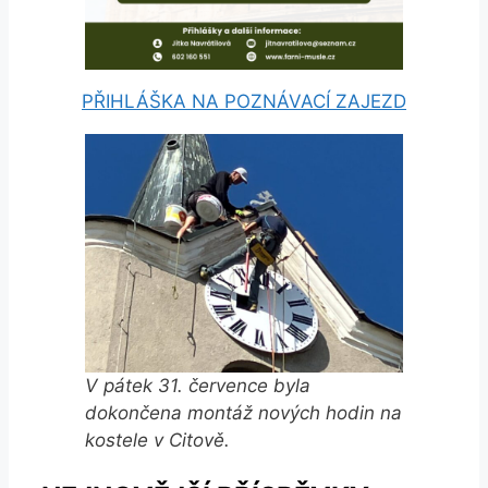
PŘIHLÁŠKA NA POZNÁVACÍ ZAJEZD
V pátek 31. července byla
dokončena montáž nových hodin na
kostele v Citově.