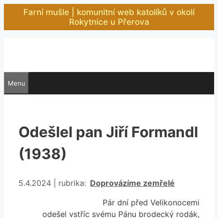
Přeskočit
Farní mušle | komunitní web katolíků v okolí
na
Rokytnice u Přerova
obsah
Menu
Odešlel pan Jiří Formandl
(1938)
Rubriky
5.4.2024
|
rubrika:
Doprovázíme zemřelé
Pár dní před Velikonocemi
odešel vstříc svému Pánu brodecký rodák,