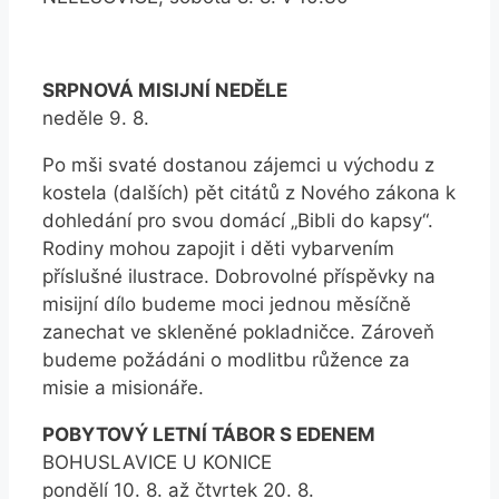
SRPNOVÁ MISIJNÍ NEDĚLE
neděle 9. 8.
Po mši svaté dostanou zájemci u východu z
kostela (dalších) pět citátů z Nového zákona k
dohledání pro svou domácí „Bibli do kapsy“.
Rodiny mohou zapojit i děti vybarvením
příslušné ilustrace. Dobrovolné příspěvky na
misijní dílo budeme moci jednou měsíčně
zanechat ve skleněné pokladničce. Zároveň
budeme požádáni o modlitbu růžence za
misie a misionáře.
POBYTOVÝ LETNÍ TÁBOR S EDENEM
BOHUSLAVICE U KONICE
pondělí 10. 8. až čtvrtek 20. 8.