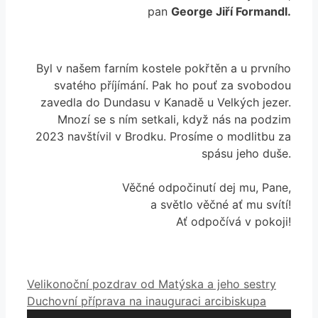
pan
George Jiří Formandl.
Byl v našem farním kostele pokřtěn a u prvního
svatého příjímání. Pak ho pouť za svobodou
zavedla do Dundasu v Kanadě u Velkých jezer.
Mnozí se s ním setkali, když nás na podzim
2023 navštívil v Brodku. Prosíme o modlitbu za
spásu jeho duše.
Věčné odpočinutí dej mu, Pane,
a světlo věčné ať mu svítí!
Ať odpočívá v pokoji!
Velikonoční pozdrav od Matýska a jeho sestry
Duchovní příprava na inauguraci arcibiskupa