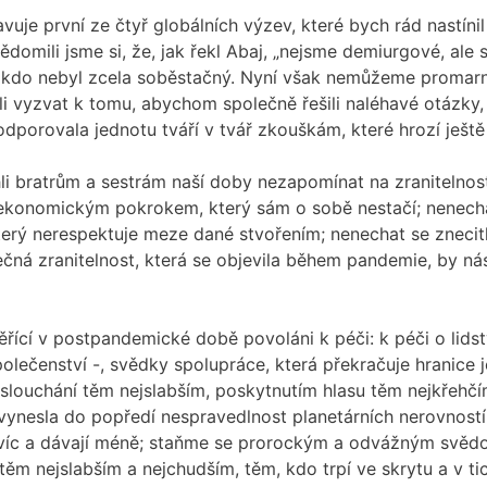
vuje první ze čtyř globálních výzev, které bych rád nastíni
omili jsme si, že, jak řekl Abaj, „nejsme demiurgové, ale smr
kdo nebyl zcela soběstačný. Nyní však nemůžeme promarnit 
li vyzvat k tomu, abychom společně řešili naléhavé otázky,
 podporovala jednotu tváří v tvář zkouškám, které hrozí ješt
i bratrům a sestrám naší doby nezapomínat na zranitelnost
omickým pokrokem, který sám o sobě nestačí; nenechat se
terý nerespektuje meze dané stvořením; nenechat se znecit
ečná zranitelnost, která se objevila během pandemie, by n
řící v postpandemické době povoláni k péči: k péči o lidst
olečenství -, svědky spolupráce, která překračuje hranice j
slouchání těm nejslabším, poskytnutím hlasu těm nejkřehčím
ž vynesla do popředí nespravedlnost planetárních nerovností
ají víc a dávají méně; staňme se prorockým a odvážným svě
těm nejslabším a nejchudším, těm, kdo trpí ve skrytu a v tic