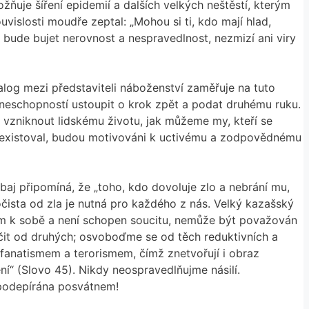
ožňuje šíření epidemií a dalších velkých neštěstí, kterým
vislosti moudře zeptal: „Mohou si ti, kdo mají hlad,
d bude bujet nerovnost a nespravedlnost, nezmizí ani viry
ialog mezi představiteli náboženství zaměřuje na tuto
neschopností ustoupit o krok zpět a podat druhému ruku.
dal vzniknout lidskému životu, jak můžeme my, kteří se
h neexistoval, budou motivováni k uctivému a zodpovědnému
baj připomíná, že „toho, kdo dovoluje zlo a nebrání mu,
 očista od zla je nutná pro každého z nás. Velký kazašský
 sám k sobě a není schopen soucitu, nemůže být považován
 učit od druhých; osvoboďme se od těch reduktivních a
 fanatismem a terorismem, čímž znetvořují i obraz
ní“ (Slovo 45). Nikdy neospravedlňujme násilí.
 podepírána posvátnem!