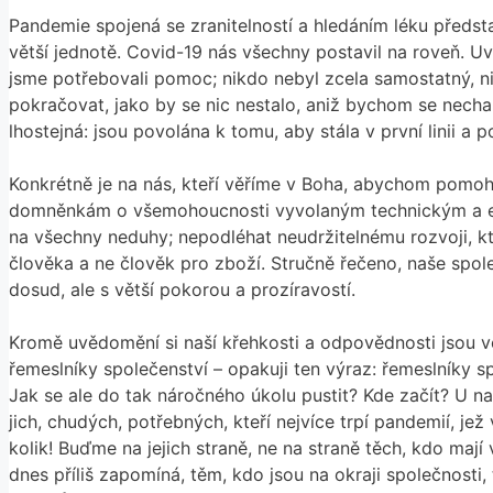
Pandemie spojená se zranitelností a hledáním léku předsta
větší jednotě. Covid-19 nás všechny postavil na roveň. Uvěd
jsme potřebovali pomoc; nikdo nebyl zcela samostatný, ni
pokračovat, jako by se nic nestalo, aniž bychom se necha
lhostejná: jsou povolána k tomu, aby stála v první linii a
Konkrétně je na nás, kteří věříme v Boha, abychom pomohl
domněnkám o všemohoucnosti vyvolaným technickým a ekon
na všechny neduhy; nepodléhat neudržitelnému rozvoji, k
člověka a ne člověk pro zboží. Stručně řečeno, naše spol
dosud, ale s větší pokorou a prozíravostí.
Kromě uvědomění si naší křehkosti a odpovědnosti jsou vě
řemeslníky společenství – opakuji ten výraz: řemeslníky sp
Jak se ale do tak náročného úkolu pustit? Kde začít? U na
jich, chudých, potřebných, kteří nejvíce trpí pandemií, je
kolik! Buďme na jejich straně, ne na straně těch, kdo m
dnes příliš zapomíná, těm, kdo jsou na okraji společnosti, 