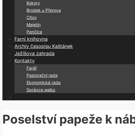
Kokory
Brodek u Přerova
Citov
Majetín
Penčice
Farní knihovna
Archiv časopisu Kaštánek
Ježíšova zahrada
Kontakty
Farář
Pastorační rada
Ekonomická rada
Správce webu
Poselství papeže k n