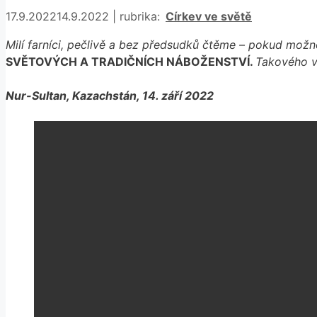
Rubriky
17.9.2022
14.9.2022
|
rubrika:
Církev ve světě
Milí farníci, pečlivě a bez předsudků čtěme – pokud možn
SVĚTOVÝCH A TRADIČNÍCH NÁBOŽENSTVÍ.
Takového v
Nur-Sultan, Kazachstán, 14. září 2022