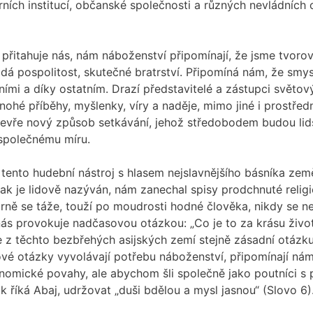
ích institucí, občanské společnosti a různých nevládních o
a přitahuje nás, nám náboženství připomínají, že jsme tvor
ládá pospolitost, skutečné bratrství. Připomíná nám, že smys
tními a díky ostatním. Drazí představitelé a zástupci světo
mnohé příběhy, myšlenky, víry a naděje, mimo jiné i prostř
 otevře nový způsob setkávání, jehož středobodem budou lid
 společnému míru.
tento hudební nástroj s hlasem nejslavnějšího básníka země,
k je lidově nazýván, nám zanechal spisy prodchnuté religio
rně se táže, touží po moudrosti hodné člověka, nikdy se ne
s provokuje nadčasovou otázkou: „Co je to za krásu života
e z těchto bezbřehých asijských zemí stejně zásadní otázk
kové otázky vyvolávají potřebu náboženství, připomínají ná
nomické povahy, ale abychom šli společně jako poutníci s
ak říká Abaj, udržovat „duši bdělou a mysl jasnou“ (Slovo 6)