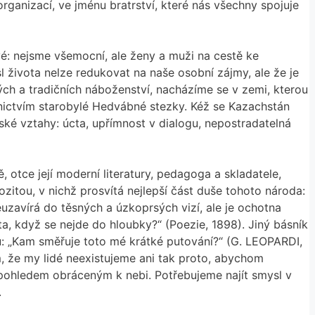
rganizací, ve jménu bratrství, které nás všechny spojuje
ové: nejsme všemocní, ale ženy a muži na cestě ke
l života nelze redukovat na naše osobní zájmy, ale že je
vých a tradičních náboženství, nacházíme se v zemi, kterou
ednictvím starobylé Hedvábné stezky. Kéž se Kazachstán
ské vztahy: úcta, upřímnost v dialogu, nepostradatelná
 otce její moderní literatury, pedagoga a skladatele,
zitou, v nichž prosvítá nejlepší část duše tohoto národa:
uzavírá do těsných a úzkoprsých vizí, ale je ochotna
, když se nejde do hloubky?“ (Poezie, 1898). Jiný básník
u: „Kam směřuje toto mé krátké putování?“ (G. LEOPARDI,
m, že my lidé neexistujeme ani tak proto, abychom
 pohledem obráceným k nebi. Potřebujeme najít smysl v
.