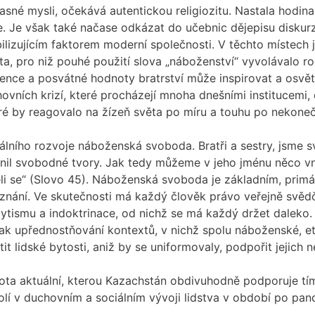
jasné mysli, očekává autentickou religiozitu. Nastala hodin
. Je však také načase odkázat do učebnic dějepisu diskurzy,
ilizujícím faktorem moderní společnosti. V těchto místech 
ita, pro niž pouhé použití slova „náboženství“ vyvolávalo 
ence a posvátné hodnoty bratrství může inspirovat a osvětli
hovních krizí, které procházejí mnoha dnešními institucemi
ré by reagovalo na žízeň světa po míru a touhu po nekoneč
ního rozvoje náboženská svoboda. Bratři a sestry, jsme svo
činil svobodné tvory. Jak tedy můžeme v jeho jménu něco vn
aněli se“ (Slovo 45). Náboženská svoboda je základním, pri
ní. Ve skutečnosti má každý člověk právo veřejně svědčit
selytismu a indoktrinace, od nichž se má každý držet daleko
k upřednostňování kontextů, v nichž spolu náboženské, etnic
it lidské bytosti, aniž by se uniformovaly, podpořit jejich n
ta aktuální, kterou Kazachstán obdivuhodně podporuje tím,
olí v duchovním a sociálním vývoji lidstva v období po pan