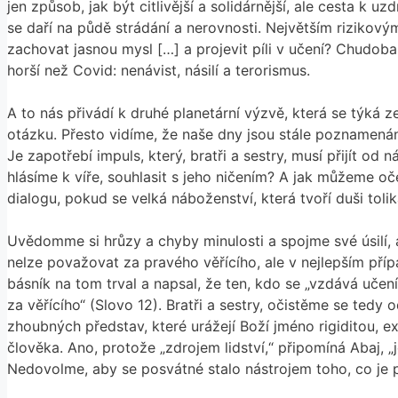
jen způsob, jak být citlivější a solidárnější, ale cesta k
se daří na půdě strádání a nerovnosti. Největším rizikový
zachovat jasnou mysl […] a projevit píli v učení? Chudoba
horší než Covid: nenávist, násilí a terorismus.
A to nás přivádí k druhé planetární výzvě, která se týká z
otázku. Přesto vidíme, že naše dny jsou stále poznamen
Je zapotřebí impuls, který, bratři a sestry, musí přijít od
hlásíme k víře, souhlasit s jeho ničením? A jak můžeme o
dialogu, pokud se velká náboženství, která tvoří duši tolik
Uvědomme si hrůzy a chyby minulosti a spojme své úsilí, 
nelze považovat za pravého věřícího, ale v nejlepším přípa
básník na tom trval a napsal, že ten, kdo se „vzdává uče
za věřícího“ (Slovo 12). Bratři a sestry, očistěme se te
zhoubných představ, které urážejí Boží jméno rigiditou, 
člověka. Ano, protože „zdrojem lidství,“ připomíná Abaj, „
Nedovolme, aby se posvátné stalo nástrojem toho, co je 