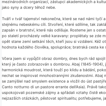
mezinárodních organizací, zástupci akademických a kulturn
jako syny a dcery téhož nebe.
Tváří v tvář tajemství nekonečna, které se nad námi tyčí 
stejnému nebeskému cíli. Stvoření, které sdílíme, tak zak
zapsán v bratrství, které nás odlišuje. Rosteme jen s osta
po staletí procházely velké karavany: proplétaly se zde 
opět stane zemí setkání těch, kteří jsou si vzdáleni. Kéž
hodnota každého člověka, spolupráce; bratrská cesta ke
Včera jsem si vypůjčil obraz dombry, dnes bych rád spojil 
který je často zobrazován s dombrou. Abaj (1845-1904), ja
harmonická moudrost, která touží po klidu a bádání, poko
nechat se inspirovat mnohostrannými zkušenostmi. Abaj ná
se zamýšlel nad smyslem existence a vložil do úst pastýř
Canto notturno di un pastore errante dell’Asia). Právě ta
uspokojovali pozemské zájmy a spřádali vztahy čistě eko
nejzazších otázkách, pěstovat spiritualitu; potřebujeme, j