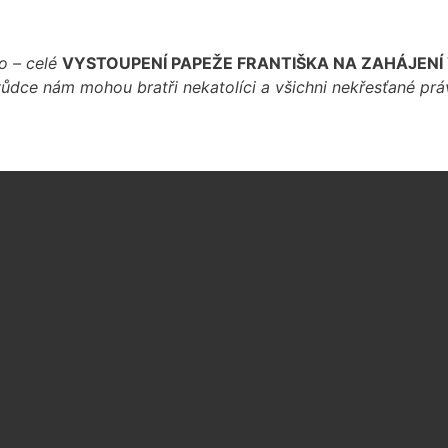
o – celé
VYSTOUPENÍ PAPEŽE FRANTIŠKA NA ZAHÁJENÍ 
ůdce nám mohou bratři nekatolíci a všichni nekřesťané pr