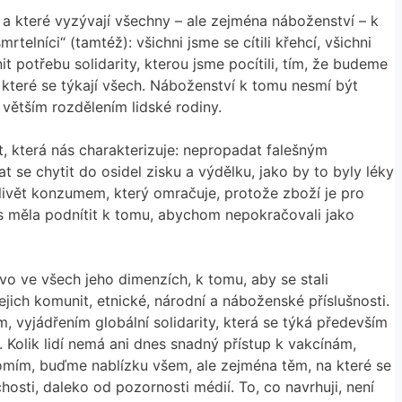
l a které vyzývají všechny – ale zejména náboženství – k
telníci“ (tamtéž): všichni jsme se cítili křehcí, všichni
potřebu solidarity, kterou jsme pocítili, tím, že budeme
 které se týkají všech. Náboženství k tomu nesmí být
ě větším rozdělením lidské rodiny.
, která nás charakterizuje: nepropadat falešným
 chytit do osidel zisku a výdělku, jako by to byly léky
livět konzumem, který omračuje, protože zboží je pro
ás měla podnítit k tomu, abychom nepokračovali jako
vo ve všech jeho dimenzích, k tomu, aby se stali
ejich komunit, etnické, národní a náboženské příslušnosti.
, vyjádřením globální solidarity, která se týká především
. Kolik lidí nemá ani dnes snadný přístup k vakcínám,
domím, buďme nablízku všem, ale zejména těm, na které se
hosti, daleko od pozornosti médií. To, co navrhuji, není