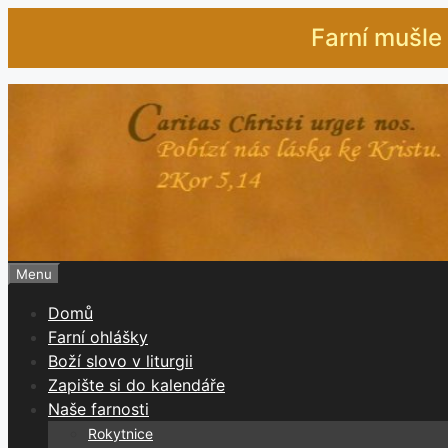
Přeskočit
Farní mušle 
na
obsah
Menu
Domů
Farní ohlášky
Boží slovo v liturgii
Zapište si do kalendáře
Naše farnosti
Rokytnice