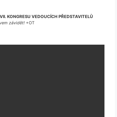
VII. KONGRESU VEDOUCÍCH PŘEDSTAVITELŮ
ávem závidět!
+OT