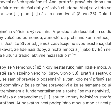
 uzdravení našich společností. Ano, protože právě chudoba um
m faktorem dnešní doby zůstává chudoba. Abaj se v této sou
 a svár […] plodí […] násilí a chamtivost“ (Slovo 25). Doku
ejména věřících: výzvě míru. V posledních desetiletích se d
ány válečnou pohromou, atmosférou přehnané konfrontace, 
 nás. Jestliže Stvořitel, jemuž zasvěcujeme svou existenci, 
čekávat, že lidé naší doby, z nichž mnozí žijí, jako by Bů
a kultur a tradic, aktivně nezasadí o mír?
aby se Všemohoucí již nikdy nestal rukojmím lidské moci. A
dě za vlažného věřícího“ (srov. Slovo 38). Bratři a sestry,
ní, se sám připravuje o požehnání“ a „ten, kdo není přísný
dy od domněnky, že se cítíme spravedliví a že se nemáme co
extremismem a fundamentalismem a rouhají se mu nenávistí,
je láska a spravedlnost, […] jsou to koruny božského stvoře
profánní. Ať posvátno není podepíráno mocí a moc ať není