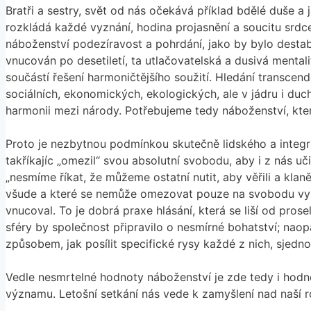
Bratři a sestry, svět od nás očekává příklad bdělé duše a 
rozkládá každé vyznání, hodina projasnění a soucitu srdce
náboženství podezíravost a pohrdání, jako by bylo destab
vnucován po desetiletí, ta utlačovatelská a dusivá mental
součástí řešení harmoničtějšího soužití. Hledání transcend
sociálních, ekonomických, ekologických, ale v jádru i duc
harmonii mezi národy. Potřebujeme tedy náboženství, kte
Proto je nezbytnou podmínkou skutečně lidského a integrál
takříkajíc „omezil“ svou absolutní svobodu, aby i z nás u
„nesmíme říkat, že můžeme ostatní nutit, aby věřili a kl
všude a které se nemůže omezovat pouze na svobodu vyzná
vnucoval. To je dobrá praxe hlásání, která se liší od pro
sféry by společnost připravilo o nesmírné bohatství; naopa
způsobem, jak posílit specifické rysy každé z nich, sjednot
Vedle nesmrtelné hodnoty náboženství je zde tedy i hodno
významu. Letošní setkání nás vede k zamyšlení nad naší r