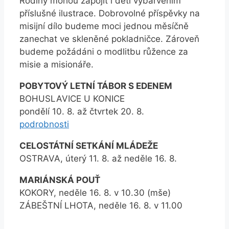
Rodiny mohou zapojit i děti vybarvením
příslušné ilustrace. Dobrovolné příspěvky na
misijní dílo budeme moci jednou měsíčně
zanechat ve skleněné pokladničce. Zároveň
budeme požádáni o modlitbu růžence za
misie a misionáře.
POBYTOVÝ LETNÍ TÁBOR S EDENEM
BOHUSLAVICE U KONICE
pondělí 10. 8. až čtvrtek 20. 8.
podrobnosti
CELOSTÁTNÍ SETKÁNÍ MLÁDEŽE
OSTRAVA, úterý 11. 8. až neděle 16. 8.
MARIÁNSKÁ POUŤ
KOKORY, neděle 16. 8. v 10.30 (mše)
ZÁBEŠTNÍ LHOTA, neděle 16. 8. v 11.00