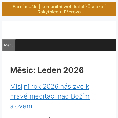
Přeskočit
Farní mušle | komunitní web katolíků v okolí
na
Rokytnice u Přerova
obsah
Menu
Měsíc:
Leden 2026
Misijní rok 2026 nás zve k
hravé meditaci nad Božím
slovem