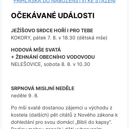
PŘIHLÁŠKA DO NÁBOŽENSTVÍ KE STAŽENÍ
OČEKÁVANÉ UDÁLOSTI
JEŽÍŠOVO SRDCE HOŘÍ I PRO TEBE
KOKORY, pátek 7. 8. v 18.30 (dětská mše)
HODOVÁ MŠE SVATÁ
+ ŽEHNÁNÍ OBECNÍHO VODOVODU
NELEŠOVICE, sobota 8. 8. v 10.30
SRPNOVÁ MISIJNÍ NEDĚLE
neděle 9. 8.
Po mši svaté dostanou zájemci u východu z
kostela (dalších) pět citátů z Nového zákona k
dohledání pro svou domácí „Bibli do kapsy“.