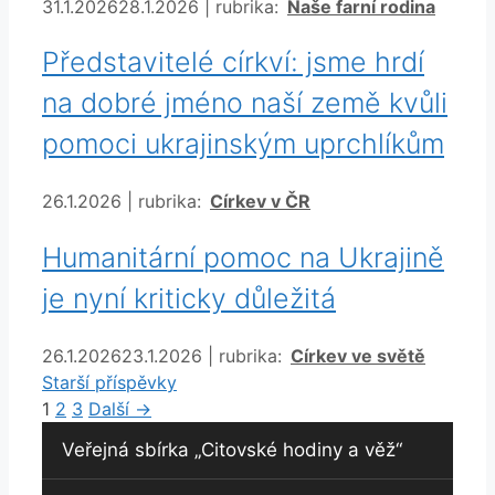
Rubriky
31.1.2026
28.1.2026
|
rubrika:
Naše farní rodina
Představitelé církví: jsme hrdí
na dobré jméno naší země kvůli
pomoci ukrajinským uprchlíkům
Rubriky
26.1.2026
|
rubrika:
Církev v ČR
Humanitární pomoc na Ukrajině
je nyní kriticky důležitá
Rubriky
26.1.2026
23.1.2026
|
rubrika:
Církev ve světě
Starší příspěvky
Stránka
Stránka
Stránka
1
2
3
Další
→
Veřejná sbírka „Citovské hodiny a věž“