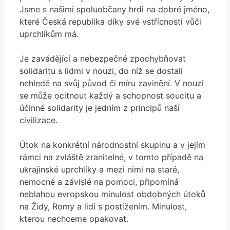
Jsme s našimi spoluobčany hrdi na dobré jméno,
které Česká republika díky své vstřícnosti vůči
uprchlíkům má.
Je zavádějící a nebezpečné zpochybňovat
solidaritu s lidmi v nouzi, do níž se dostali
nehledě na svůj původ či míru zavinění. V nouzi
se může ocitnout každý a schopnost soucitu a
účinné solidarity je jedním z principů naší
civilizace.
Útok na konkrétní národnostní skupinu a v jejím
rámci na zvláště zranitelné, v tomto případě na
ukrajinské uprchlíky a mezi nimi na staré,
nemocné a závislé na pomoci, připomíná
neblahou evropskou minulost obdobných útoků
na Židy, Romy a lidi s postižením. Minulost,
kterou nechceme opakovat.