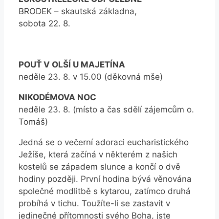
BRODEK – skautská základna,
sobota 22. 8.
POUŤ V OLŠÍ U MAJETÍNA
neděle 23. 8. v 15.00 (děkovná mše)
NIKODÉMOVA NOC
neděle 23. 8. (místo a čas sdělí zájemcům o.
Tomáš)
Jedná se o večerní adoraci eucharistického
Ježíše, která začíná v některém z našich
kostelů se západem slunce a končí o dvě
hodiny později. První hodina bývá věnována
společné modlitbě s kytarou, zatímco druhá
probíhá v tichu. Toužíte-li se zastavit v
jedinečné přítomnosti svého Boha, jste