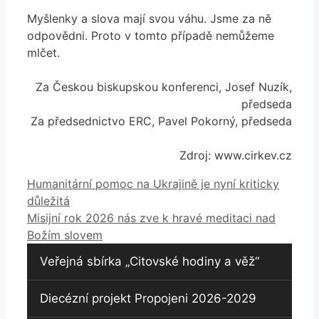
Myšlenky a slova mají svou váhu. Jsme za ně
odpovědni. Proto v tomto případě nemůžeme
mlčet.
Za Českou biskupskou konferenci, Josef Nuzík,
předseda
Za předsednictvo ERC, Pavel Pokorný, předseda
Zdroj: www.cirkev.cz
Humanitární pomoc na Ukrajině je nyní kriticky
důležitá
Misijní rok 2026 nás zve k hravé meditaci nad
Božím slovem
Veřejná sbírka „Citovské hodiny a věž“
Diecézní projekt Propojeni 2026-2029