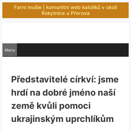
Přeskočit
Farní mušle | komunitní web katolíků v okolí
na
Rokytnice u Přerova
obsah
Menu
Představitelé církví: jsme
hrdí na dobré jméno naší
země kvůli pomoci
ukrajinským uprchlíkům