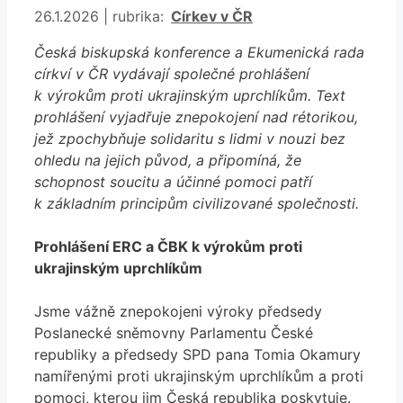
Rubriky
26.1.2026
|
rubrika:
Církev v ČR
Česká biskupská konference a Ekumenická rada
církví v ČR vydávají společné prohlášení
k výrokům proti ukrajinským uprchlíkům. Text
prohlášení vyjadřuje znepokojení nad rétorikou,
jež zpochybňuje solidaritu s lidmi v nouzi bez
ohledu na jejich původ, a připomíná, že
schopnost soucitu a účinné pomoci patří
k základním principům civilizované společnosti.
Prohlášení ERC a ČBK k výrokům proti
ukrajinským uprchlíkům
Jsme vážně znepokojeni výroky předsedy
Poslanecké sněmovny Parlamentu České
republiky a předsedy SPD pana Tomia Okamury
namířenými proti ukrajinským uprchlíkům a proti
pomoci, kterou jim Česká republika poskytuje.