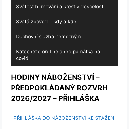
Svátost biřmování a křest v dospělosti
Svatá zpověď – kdy a kde
Duchovní služba nemocným
Katecheze on-line aneb památka na
covid
HODINY NÁBOŽENSTVÍ –
PŘEDPOKLÁDANÝ ROZVRH
2026/2027 – PŘIHLÁŠKA
PŘIHLÁŠKA DO NÁBOŽENSTVÍ KE STAŽENÍ