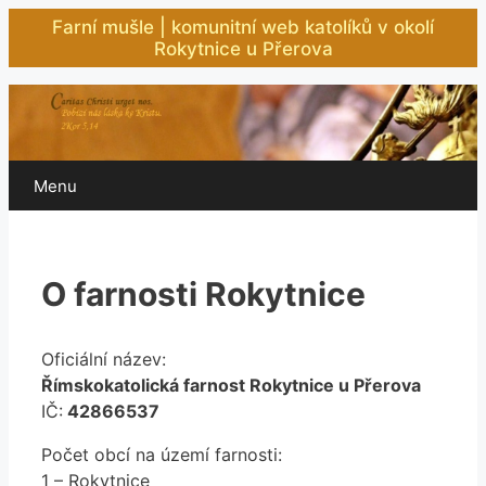
Přeskočit
Farní mušle | komunitní web katolíků v okolí
na
Rokytnice u Přerova
obsah
Menu
O farnosti Rokytnice
Oficiální název:
Římskokatolická farnost Rokytnice u Přerova
IČ:
42866537
Počet obcí na území farnosti:
1 – Rokytnice