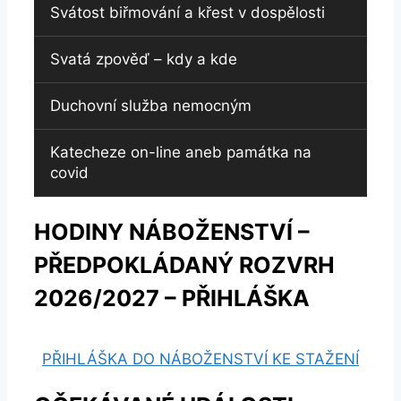
Svátost biřmování a křest v dospělosti
Svatá zpověď – kdy a kde
Duchovní služba nemocným
Katecheze on-line aneb památka na
covid
HODINY NÁBOŽENSTVÍ –
PŘEDPOKLÁDANÝ ROZVRH
2026/2027 – PŘIHLÁŠKA
PŘIHLÁŠKA DO NÁBOŽENSTVÍ KE STAŽENÍ