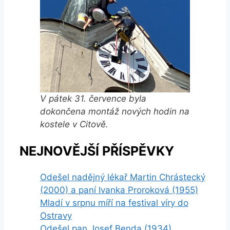
V pátek 31. července byla
dokončena montáž nových hodin na
kostele v Citově.
NEJNOVĚJŠÍ PŘÍSPĚVKY
Odešel nadějný lékař Martin Chrástecký
(2000) a paní Ivanka Proroková (1955)
Mladí v srpnu míří na festival víry do
Ostravy
Odešel pan Josef Benda (1934)