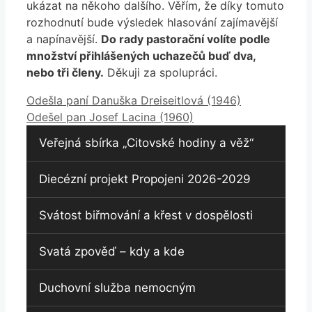
ukázat na někoho dalšího. Věřím, že díky tomuto
rozhodnutí bude výsledek hlasování zajímavější
a napínavější.
Do rady pastorační volíte podle
množství přihlášených uchazečů buď dva,
nebo tři členy.
Děkuji za spolupráci.
Odešla paní Danuška Dreiseitlová (1946)
Odešel pan Josef Lacina (1960)
Veřejná sbírka „Citovské hodiny a věž“
Diecézní projekt Propojeni 2026-2029
Svátost biřmování a křest v dospělosti
Svatá zpověď – kdy a kde
Duchovní služba nemocným