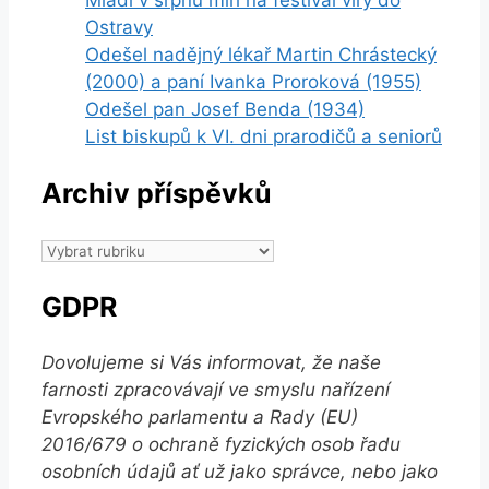
Mladí v srpnu míří na festival víry do
Ostravy
Odešel nadějný lékař Martin Chrástecký
(2000) a paní Ivanka Proroková (1955)
Odešel pan Josef Benda (1934)
List biskupů k VI. dni prarodičů a seniorů
Archiv příspěvků
Archiv
příspěvků
GDPR
Dovolujeme si Vás informovat, že naše
farnosti zpracovávají ve smyslu nařízení
Evropského parlamentu a Rady (EU)
2016/679 o ochraně fyzických osob řadu
osobních údajů ať už jako správce, nebo jako