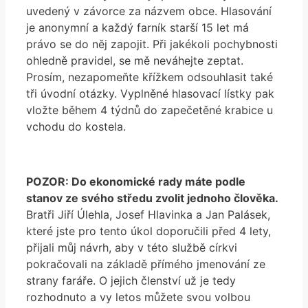
uvedený v závorce za názvem obce. Hlasování
je anonymní a každý farník starší 15 let má
právo se do něj zapojit. Při jakékoli pochybnosti
ohledně pravidel, se mě neváhejte zeptat.
Prosím, nezapomeňte křížkem odsouhlasit také
tři úvodní otázky. Vyplněné hlasovací lístky pak
vložte během 4 týdnů do zapečetěné krabice u
vchodu do kostela.
POZOR: Do ekonomické rady máte podle
stanov ze svého středu zvolit jednoho člověka.
Bratři Jiří Úlehla, Josef Hlavinka a Jan Palásek,
které jste pro tento úkol doporučili před 4 lety,
přijali můj návrh, aby v této službě církvi
pokračovali na základě přímého jmenování ze
strany faráře. O jejich členství už je tedy
rozhodnuto a vy letos můžete svou volbou