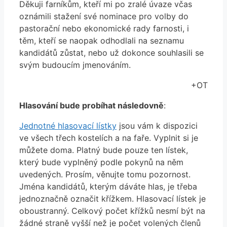
Děkuji farníkům, kteří mi po zralé úvaze včas
oznámili stažení své nominace pro volby do
pastorační nebo ekonomické rady farnosti, i
těm, kteří se naopak odhodlali na seznamu
kandidátů zůstat, nebo už dokonce souhlasili se
svým budoucím jmenováním.
+OT
Hlasování bude probíhat následovně
:
Jednotné hlasovací lístky
jsou vám k dispozici
ve všech třech kostelích a na faře. Vyplnit si je
můžete doma. Platný bude pouze ten lístek,
který bude vyplněný podle pokynů na něm
uvedených. Prosím, věnujte tomu pozornost.
Jména kandidátů, kterým dáváte hlas, je třeba
jednoznačně označit křížkem. Hlasovací lístek je
oboustranný. Celkový počet křížků nesmí být na
žádné straně vyšší než je počet volených členů