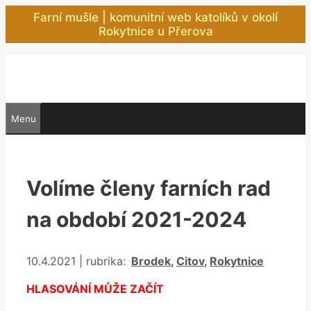
Přeskočit
Farní mušle | komunitní web katolíků v okolí
na
Rokytnice u Přerova
obsah
Menu
Volíme členy farních rad
na období 2021-2024
Rubriky
10.4.2021
|
rubrika:
Brodek
,
Citov
,
Rokytnice
HLASOVÁNÍ MŮŽE ZAČÍT