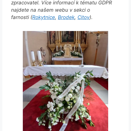
zpracovatel. Více informací k tématu GDPR
najdete na našem webu v sekci o
farnosti (
Rokytnice
,
Brodek
,
Citov
).