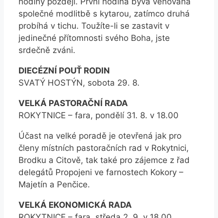
hodiny později. První hodina bývá věnována
společné modlitbě s kytarou, zatímco druhá
probíhá v tichu. Toužíte-li se zastavit v
jedinečné přítomnosti svého Boha, jste
srdečně zváni.
DIECÉZNÍ POUŤ RODIN
SVATÝ HOSTÝN, sobota 29. 8.
VELKÁ PASTORAČNÍ RADA
ROKYTNICE – fara, pondělí 31. 8. v 18.00
Účast na velké poradě je otevřená jak pro
členy místních pastoračních rad v Rokytnici,
Brodku a Citově, tak také pro zájemce z řad
delegátů Propojeni ve farnostech Kokory –
Majetín a Penčice.
VELKÁ EKONOMICKÁ RADA
ROKYTNICE – fara, středa 2. 9. v 18.00