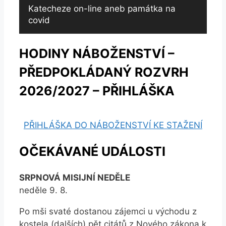
Katecheze on-line aneb památka na
covid
HODINY NÁBOŽENSTVÍ –
PŘEDPOKLÁDANÝ ROZVRH
2026/2027 – PŘIHLÁŠKA
PŘIHLÁŠKA DO NÁBOŽENSTVÍ KE STAŽENÍ
OČEKÁVANÉ UDÁLOSTI
SRPNOVÁ MISIJNÍ NEDĚLE
neděle 9. 8.
Po mši svaté dostanou zájemci u východu z
kostela (dalších) pět citátů z Nového zákona k