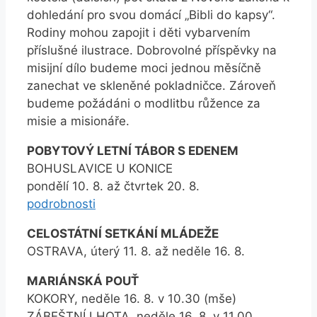
dohledání pro svou domácí „Bibli do kapsy“.
Rodiny mohou zapojit i děti vybarvením
příslušné ilustrace. Dobrovolné příspěvky na
misijní dílo budeme moci jednou měsíčně
zanechat ve skleněné pokladničce. Zároveň
budeme požádáni o modlitbu růžence za
misie a misionáře.
POBYTOVÝ LETNÍ TÁBOR S EDENEM
BOHUSLAVICE U KONICE
pondělí 10. 8. až čtvrtek 20. 8.
podrobnosti
CELOSTÁTNÍ SETKÁNÍ MLÁDEŽE
OSTRAVA, úterý 11. 8. až neděle 16. 8.
MARIÁNSKÁ POUŤ
KOKORY, neděle 16. 8. v 10.30 (mše)
ZÁBEŠTNÍ LHOTA, neděle 16. 8. v 11.00