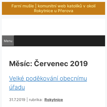
Přeskočit
Farní mušle | komunitní web katolíků v okolí
na
Rokytnice u Přerova
obsah
Menu
Měsíc:
Červenec 2019
Velké poděkování obecnímu
úřadu
Rubriky
31.7.2019
|
rubrika:
Rokytnice