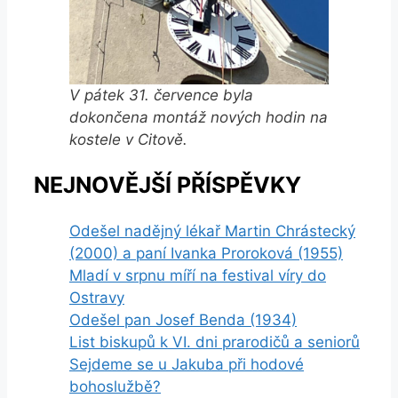
V pátek 31. července byla
dokončena montáž nových hodin na
kostele v Citově.
NEJNOVĚJŠÍ PŘÍSPĚVKY
Odešel nadějný lékař Martin Chrástecký
(2000) a paní Ivanka Proroková (1955)
Mladí v srpnu míří na festival víry do
Ostravy
Odešel pan Josef Benda (1934)
List biskupů k VI. dni prarodičů a seniorů
Sejdeme se u Jakuba při hodové
bohoslužbě?