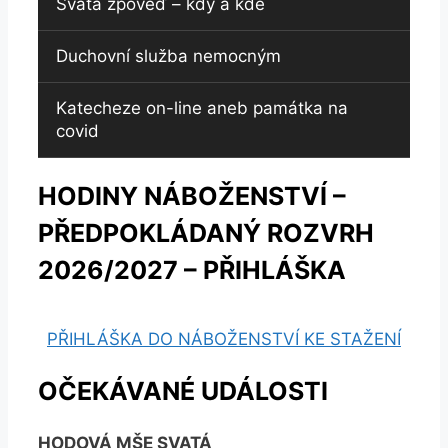
Svatá zpověď – kdy a kde
Duchovní služba nemocným
Katecheze on-line aneb památka na
covid
HODINY NÁBOŽENSTVÍ –
PŘEDPOKLÁDANÝ ROZVRH
2026/2027 – PŘIHLÁŠKA
PŘIHLÁŠKA DO NÁBOŽENSTVÍ KE STAŽENÍ
OČEKÁVANÉ UDÁLOSTI
HODOVÁ MŠE SVATÁ