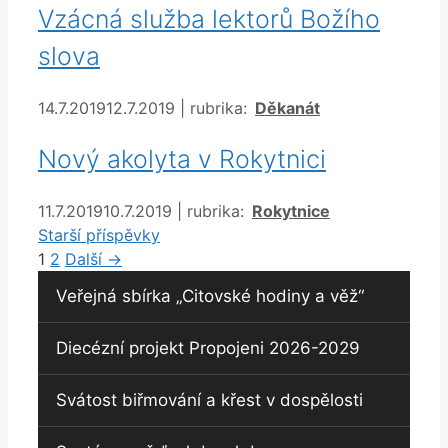
Vzácná služba lektorů Božího
slova
Rubriky
14.7.2019
12.7.2019
|
rubrika:
Děkanát
Nový akolyta v Rokytnici
Rubriky
11.7.2019
10.7.2019
|
rubrika:
Rokytnice
Starší příspěvky
Stránka
Stránka
1
2
Další
→
Veřejná sbírka „Citovské hodiny a věž“
Diecézní projekt Propojeni 2026-2029
Svátost biřmování a křest v dospělosti