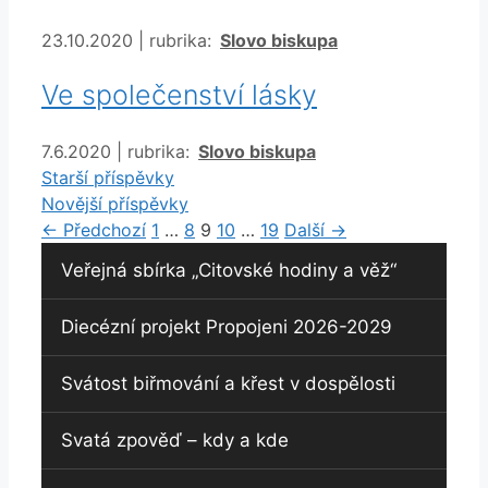
Rubriky
23.10.2020
|
rubrika:
Slovo biskupa
Ve společenství lásky
Rubriky
7.6.2020
|
rubrika:
Slovo biskupa
Starší příspěvky
Novější příspěvky
Stránka
Stránka
Stránka
Stránka
Stránka
←
Předchozí
1
…
8
9
10
…
19
Další
→
Veřejná sbírka „Citovské hodiny a věž“
Diecézní projekt Propojeni 2026-2029
Svátost biřmování a křest v dospělosti
Svatá zpověď – kdy a kde