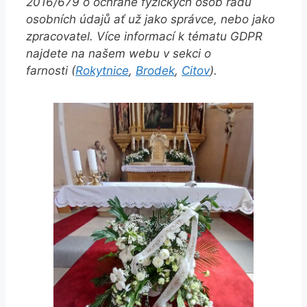
2016/679 o ochraně fyzických osob řadu
osobních údajů ať už jako správce, nebo jako
zpracovatel. Více informací k tématu GDPR
najdete na našem webu v sekci o
farnosti (
Rokytnice
,
Brodek
,
Citov
).