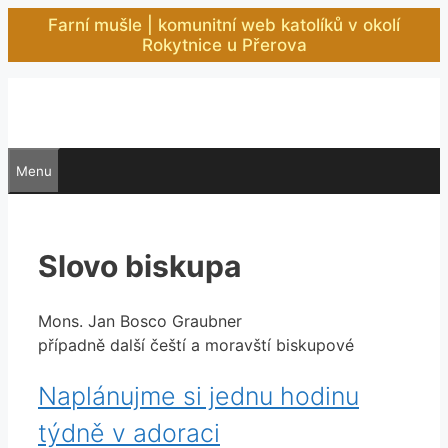
Přeskočit
Farní mušle | komunitní web katolíků v okolí
na
Rokytnice u Přerova
obsah
Menu
Slovo biskupa
Mons. Jan Bosco Graubner
případně další čeští a moravští biskupové
Naplánujme si jednu hodinu
týdně v adoraci