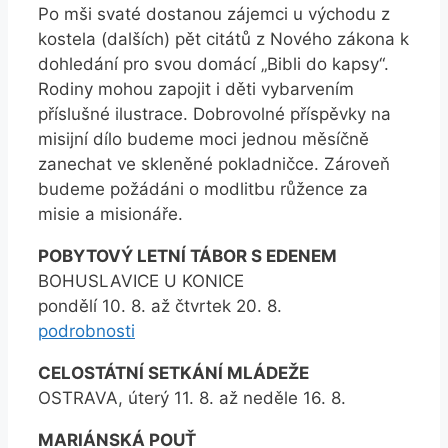
Po mši svaté dostanou zájemci u východu z
kostela (dalších) pět citátů z Nového zákona k
dohledání pro svou domácí „Bibli do kapsy“.
Rodiny mohou zapojit i děti vybarvením
příslušné ilustrace. Dobrovolné příspěvky na
misijní dílo budeme moci jednou měsíčně
zanechat ve skleněné pokladničce. Zároveň
budeme požádáni o modlitbu růžence za
misie a misionáře.
POBYTOVÝ LETNÍ TÁBOR S EDENEM
BOHUSLAVICE U KONICE
pondělí 10. 8. až čtvrtek 20. 8.
podrobnosti
CELOSTÁTNÍ SETKÁNÍ MLÁDEŽE
OSTRAVA, úterý 11. 8. až neděle 16. 8.
MARIÁNSKÁ POUŤ