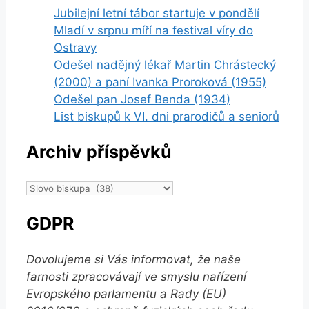
Jubilejní letní tábor startuje v pondělí
Mladí v srpnu míří na festival víry do
Ostravy
Odešel nadějný lékař Martin Chrástecký
(2000) a paní Ivanka Proroková (1955)
Odešel pan Josef Benda (1934)
List biskupů k VI. dni prarodičů a seniorů
Archiv příspěvků
Archiv
příspěvků
GDPR
Dovolujeme si Vás informovat, že naše
farnosti zpracovávají ve smyslu nařízení
Evropského parlamentu a Rady (EU)