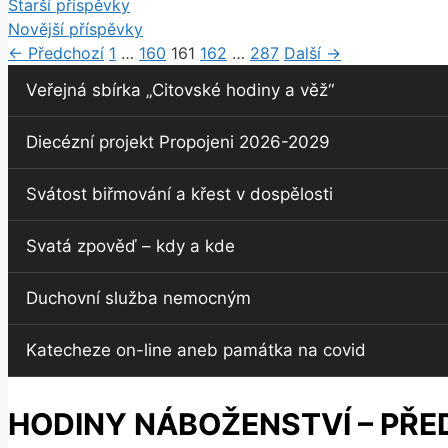
Starší příspěvky
Novější příspěvky
Stránka
Stránka
Stránka
Stránka
Stránka
←
Předchozí
1
…
160
161
162
…
287
Další
→
Veřejná sbírka „Citovské hodiny a věž“
Diecézní projekt Propojeni 2026-2029
Svátost biřmování a křest v dospělosti
Svatá zpověď – kdy a kde
Duchovní služba nemocným
Katecheze on-line aneb památka na covid
HODINY NÁBOŽENSTVÍ – PŘE