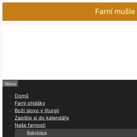
Přeskočit
Farní mušle 
na
obsah
Menu
Domů
Farní ohlášky
Boží slovo v liturgii
Zapište si do kalendáře
Naše farnosti
Rokytnice