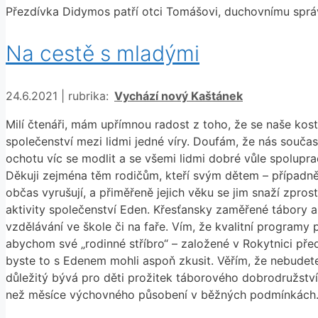
Přezdívka Didymos patří otci Tomášovi, duchovnímu správc
Na cestě s mladými
Rubriky
24.6.2021
|
rubrika:
Vychází nový Kaštánek
Milí čtenáři, mám upřímnou radost z toho, že se naše ko
společenství mezi lidmi jedné víry. Doufám, že nás součas
ochotu víc se modlit a se všemi lidmi dobré vůle spolup
Děkuji zejména těm rodičům, kteří svým dětem – případně
občas vyrušují, a přiměřeně jejich věku se jim snaží zpro
aktivity společenství Eden. Křesťansky zaměřené tábory a
vzdělávání ve škole či na faře. Vím, že kvalitní programy
abychom své „rodinné stříbro“ – založené v Rokytnici před
byste to s Edenem mohli aspoň zkusit. Věřím, že nebudete 
důležitý bývá pro děti prožitek táborového dobrodružství
než měsíce výchovného působení v běžných podmínkách. 