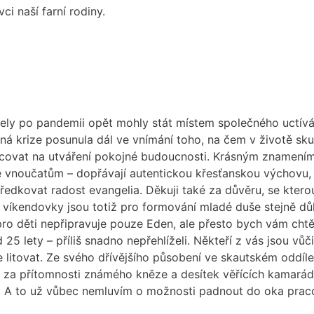
i naší farní rodiny.
stely po pandemii opět mohly stát místem společného uctív
ná krize posunula dál ve vnímání toho, na čem v životě sku
racovat na utváření pokojné budoucnosti. Krásným znamením
 vnoučatům – dopřávají autentickou křesťanskou výchovu, b
středkovat radost evangelia. Děkuji také za důvěru, se kter
 víkendovky jsou totiž pro formování mladé duše stejně dů
 pro děti nepřipravuje pouze Eden, ale přesto bych vám cht
 25 lety – příliš snadno nepřehlíželi. Někteří z vás jsou v
litovat. Ze svého dřívějšího působení ve skautském oddíle p
 za přítomnosti známého kněze a desítek věřících kamarádů.
A to už vůbec nemluvím o možnosti padnout do oka praco