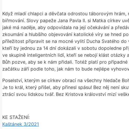
Když mladí chlapci a děvčata odrostou táborovým hrám, ne
biřmování. Slovy papeže Jana Pavla II. si Matka církev u
jaké má naděje, aby odpovídala na její očekávání a předával
zkoumání a hlubšího objevování katolické víry se hned po
příležitost připravit se na mocné vylití Ducha Svatého do 
kteří by jednou za 14 dní dokázali v sobotu dopoledne při
ve skupině inteligentních lidí, kteří se nebojí klást otáz
Bůh pozve, aby se k nám přidali. Totéž platí pro případ
začátku září podle toho, jak nám to bude nejlépe vyhovovat
Poselství, kterým se církev obrací na všechny hledače Boh
Je to král, který přišel, aby přinesl spásu! Bez něj není sk
ztrácí svou lidskou tvář. Bez Kristova království mizí vešk
KE STAŽENÍ:
Kaštánek 3/2021