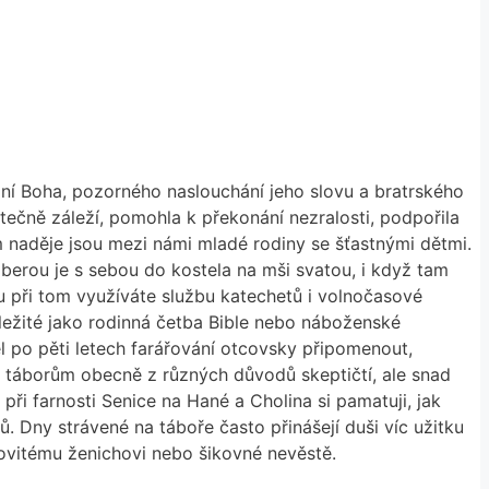
ání Boha, pozorného naslouchání jeho slovu a bratrského
tečně záleží, pomohla k překonání nezralosti, podpořila
 naděje jsou mezi námi mladé rodiny se šťastnými dětmi.
erou je s sebou do kostela na mši svatou, i když tam
ou při tom využíváte službu katechetů i volnočasové
ležité jako rodinná četba Bible nebo náboženské
ěl po pěti letech farářování otcovsky připomenout,
ůči táborům obecně z různých důvodů skeptičtí, ale snad
ři farnosti Senice na Hané a Cholina si pamatuji, jak
 Dny strávené na táboře často přinášejí duši víc užitku
vitému ženichovi nebo šikovné nevěstě.