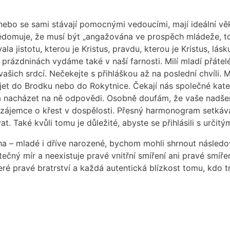
bo se sami stávají pomocnými vedoucími, mají ideální věk 
vědomuje, že musí být „angažována ve prospěch mládeže, to
a jistotu, kterou je Kristus, pravdu, kterou je Kristus, lás
 prázdninách vydáme také v naší farnosti. Milí mladí přáte
vašich srdcí. Nečekejte s přihláškou až na poslední chvíli. 
jet do Brodku nebo do Rokytnice. Čekají nás společné katec
ky a nacházet na ně odpovědi. Osobně doufám, že vaše nadšen
né zájemce o křest v dospělosti. Přesný harmonogram setk
. Také kvůli tomu je důležité, abyste se přihlásili s určit
a – mladé i dříve narozené, bychom mohli shrnout následovn
utečný mír a neexistuje pravé vnitřní smíření ani pravé smíře
eré pravé bratrství a každá autentická blízkost tomu, kdo tr