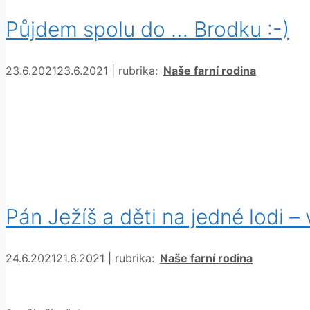
Půjdem spolu do … Brodku :-)
Rubriky
23.6.2021
23.6.2021
|
rubrika:
Naše farní rodina
Pán Ježíš a děti na jedné lodi –
Rubriky
24.6.2021
21.6.2021
|
rubrika:
Naše farní rodina