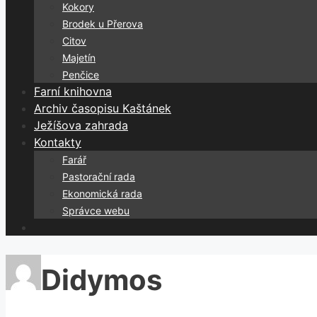
Kokory
Brodek u Přerova
Citov
Majetín
Penčice
Farní knihovna
Archiv časopisu Kaštánek
Ježíšova zahrada
Kontakty
Farář
Pastorační rada
Ekonomická rada
Správce webu
Didymos