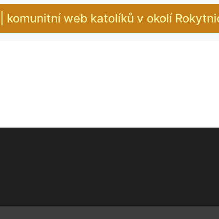
| komunitní web katolíků v okolí Rokytn