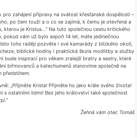
pro zahájení přípravy na svátost křesťanské dospělosti –
ho, po čem touží a o co se zajímá, k čemu je otevřená a
ku, kterou je Kristus…“ Na tuto společnou cestu kritického
lé, pokud vám už bylo aspoň 14 let, máte jedinečnou
Místo toho raději pozvěte i své kamarády z blízkého okolí,
heze, biblické hodiny i praktická škola modlitby a služby
í bude inspirací pro věkem zralejší bratry a sestry, které
ávání biřmovanců a katechumenů stanovíme společně na
ým předstihem.
ě: „Přijměte Krista! Přijměte ho jako krále svého života!
ní s ostatními lidmi! Bez jeho království také společnost
pí.“
Žehná vám otec Tomáš