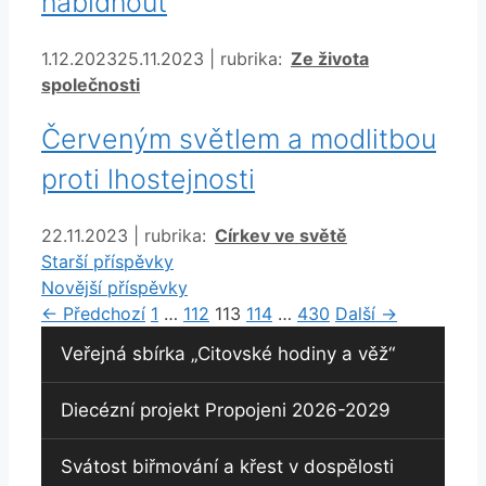
nabídnout
Rubriky
1.12.2023
25.11.2023
|
rubrika:
Ze života
společnosti
Červeným světlem a modlitbou
proti lhostejnosti
Rubriky
22.11.2023
|
rubrika:
Církev ve světě
Starší příspěvky
Novější příspěvky
Stránka
Stránka
Stránka
Stránka
Stránka
←
Předchozí
1
…
112
113
114
…
430
Další
→
Veřejná sbírka „Citovské hodiny a věž“
Diecézní projekt Propojeni 2026-2029
Svátost biřmování a křest v dospělosti