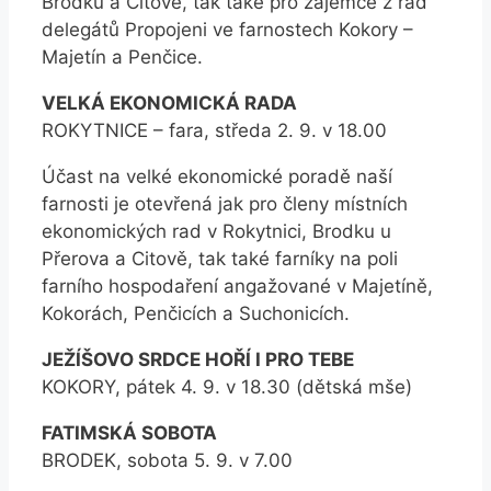
Brodku a Citově, tak také pro zájemce z řad
delegátů Propojeni ve farnostech Kokory –
Majetín a Penčice.
VELKÁ EKONOMICKÁ RADA
ROKYTNICE – fara, středa 2. 9. v 18.00
Účast na velké ekonomické poradě naší
farnosti je otevřená jak pro členy místních
ekonomických rad v Rokytnici, Brodku u
Přerova a Citově, tak také farníky na poli
farního hospodaření angažované v Majetíně,
Kokorách, Penčicích a Suchonicích.
JEŽÍŠOVO SRDCE HOŘÍ I PRO TEBE
KOKORY, pátek 4. 9. v 18.30 (dětská mše)
FATIMSKÁ SOBOTA
BRODEK, sobota 5. 9. v 7.00