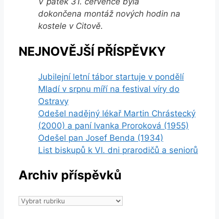
V pátek 31. července byla
dokončena montáž nových hodin na
kostele v Citově.
NEJNOVĚJŠÍ PŘÍSPĚVKY
Jubilejní letní tábor startuje v pondělí
Mladí v srpnu míří na festival víry do
Ostravy
Odešel nadějný lékař Martin Chrástecký
(2000) a paní Ivanka Proroková (1955)
Odešel pan Josef Benda (1934)
List biskupů k VI. dni prarodičů a seniorů
Archiv příspěvků
Archiv
příspěvků