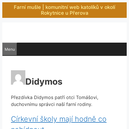
Přeskočit
Farní mušle | komunitní web katolíků v okolí
na
Rokytnice u Přerova
obsah
Menu
Didymos
Přezdívka Didymos patří otci Tomášovi,
duchovnímu správci naší farní rodiny.
Církevní školy mají hodně co