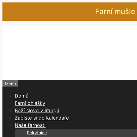
Přeskočit
Farní mušle 
na
obsah
Menu
Domů
Farní ohlášky
Boží slovo v liturgii
Zapište si do kalendáře
Naše farnosti
Rokytnice