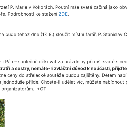
vzetí P. Marie v Kokorách. Poutní mše svatá začíná jako ob
oře. Podrobnosti ke stažení
ZDE
.
a bude téhož dne (17. 8.) sloužit místní farář, P. Stanislav 
li Pán – společně děkovat za prázdniny při mši svaté s nedě
ratři a sestry, nemáte-li zvláštní důvod k neúčasti, přijďte
né ceny do střelecké soutěže budou zajištěny. Dětem nabí
a jednoduše přijde. Chcete-li udělat víc, můžete nabídnout 
t organizátorům. +OT