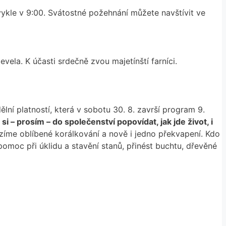
vykle v 9:00. Svátostné požehnání můžete navštívit ve
Čevela. K účasti srdečně zvou majetínští farníci.
lní platností, která v sobotu 30. 8. završí program 9.
 si – prosím – do společenství popovídat, jak jde život, i
zíme oblíbené korálkování a nově i jedno překvapení. Kdo
pomoc při úklidu a stavění stanů, přinést buchtu, dřevěné