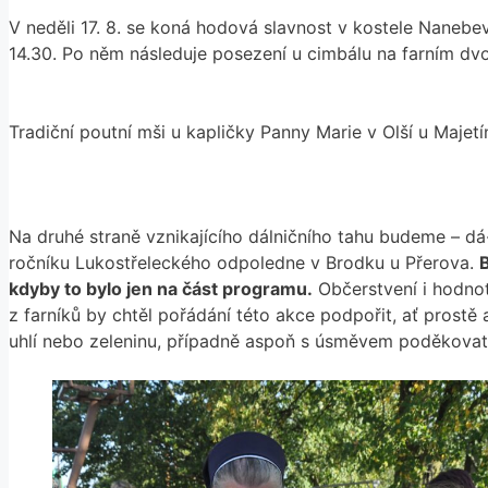
V neděli 17. 8. se koná hodová slavnost v kostele Nanebe
14.30. Po něm následuje posezení u cimbálu na farním dv
Tradiční poutní mši u kapličky Panny Marie v Olší u Majetín
Na druhé straně vznikajícího dálničního tahu budeme – dá-
ročníku Lukostřeleckého odpoledne v Brodku u Přerova.
B
kdyby to bylo jen na část programu.
Občerstvení i hodnot
z farníků by chtěl pořádání této akce podpořit, ať prostě 
uhlí nebo zeleninu, případně aspoň s úsměvem poděkova