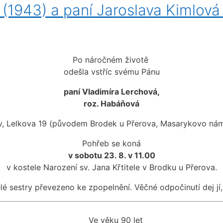
(1943) a paní Jaroslava Kimlová
Po náročném životě
odešla vstříc svému Pánu
paní Vladimíra Lerchová,
roz. Habáňová
v, Lelkova 19 (původem Brodek u Přerova, Masarykovo nám
Pohřeb se koná
v sobotu 23. 8. v 11.00
v kostele Narození sv. Jana Křtitele v Brodku u Přerova.
é sestry převezeno ke zpopelnění. Věčné odpočinutí dej jí, P
Ve věku 90 let