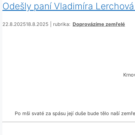
Odešly paní Vladimíra Lerchová 
Rubriky
22.8.2025
18.8.2025
|
rubrika:
Doprovázíme zemřelé
Krno
Po mši svaté za spásu její duše bude tělo naší zemřel