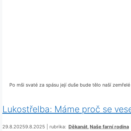
Po mši svaté za spásu její duše bude tělo naší zemřelé 
Lukostřelba: Máme proč se vese
Rubriky
29.8.2025
9.8.2025
|
rubrika:
Děkanát
,
Naše farní rodina