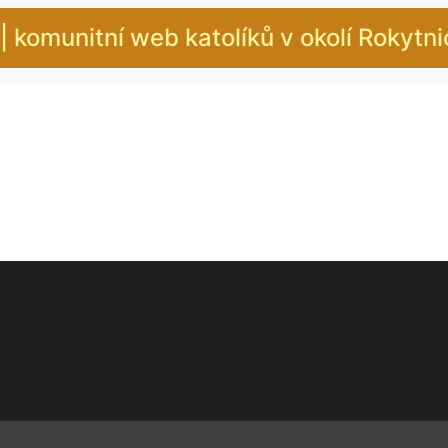
| komunitní web katolíků v okolí Rokytn