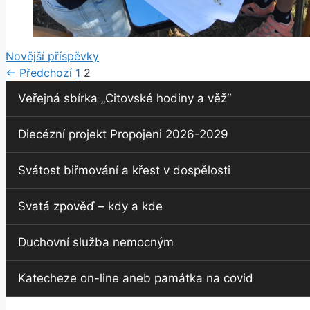
Novější příspěvky
Stránka
Stránka
←
Předchozí
1
2
Veřejná sbírka „Citovské hodiny a věž“
Diecézní projekt Propojeni 2026-2029
Svátost biřmování a křest v dospělosti
Svatá zpověď – kdy a kde
Duchovní služba nemocným
Katecheze on-line aneb památka na covid