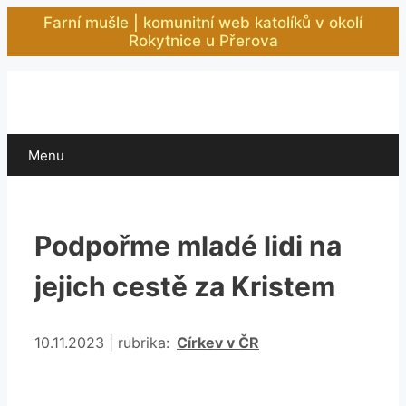
Přeskočit
Farní mušle | komunitní web katolíků v okolí
na
Rokytnice u Přerova
obsah
Menu
Podpořme mladé lidi na
jejich cestě za Kristem
Rubriky
10.11.2023
|
rubrika:
Církev v ČR