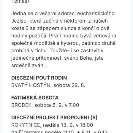
Tomáš)
Jedná se o večerní adoraci eucharistického
Ježíše, která začíná v některém z našich
kostelů se západem slunce a končí o dvě
hodiny později. První hodina bývá věnována
společné modlitbě s kytarou, zatímco druhá
probíhá v tichu. Toužíte-li se zastavit v
jedinečné přítomnosti svého Boha, jste
srdečně zváni.
DIECÉZNÍ POUŤ RODIN
SVATÝ HOSTÝN, sobota 29. 8.
FATIMSKÁ SOBOTA
BRODEK, sobota 5. 9. v 7.00
DIECÉZNÍ PROJEKT PROPOJENI (8)
ROKYTNICE, neděle 13. 9. v 18.00
další termíny: neděle 11.10. + 8.11. + 6.12.