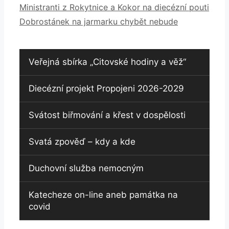
Ministranti z Rokytnice a Kokor na diecézní pouti
Dobrostánek na jarmarku chybět nebude
Veřejná sbírka „Citovské hodiny a věž“
Diecézní projekt Propojeni 2026-2029
Svátost biřmování a křest v dospělosti
Svatá zpověď – kdy a kde
Duchovní služba nemocným
Katecheze on-line aneb památka na
covid