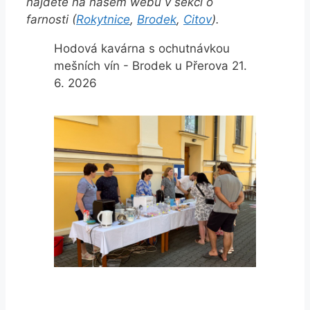
najdete na našem webu v sekci o
farnosti (
Rokytnice
,
Brodek
,
Citov
).
Hodová kavárna s ochutnávkou
mešních vín - Brodek u Přerova 21.
6. 2026