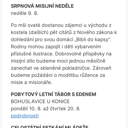
SRPNOVÁ MISIJNÍ NEDĚLE
neděle 9. 8.
Po mši svaté dostanou zájemci u východu z
kostela (dalších) pět citátů z Nového zákona k
dohledání pro svou domácí „Bibli do kapsy“.
Rodiny mohou zapojit i děti vybarvením
příslušné ilustrace. Dobrovolné příspěvky na
misijní dílo budeme moci jednou měsíčně
zanechat ve skleněné pokladničce. Zároveň
budeme požádáni o modlitbu růžence za
misie a misionáře.
POBYTOVÝ LETNÍ TÁBOR S EDENEM
BOHUSLAVICE U KONICE
pondělí 10. 8. až čtvrtek 20. 8.
podrobnosti
CELOSTÁTNÍ SETKÁNÍ MLÁDEŽE