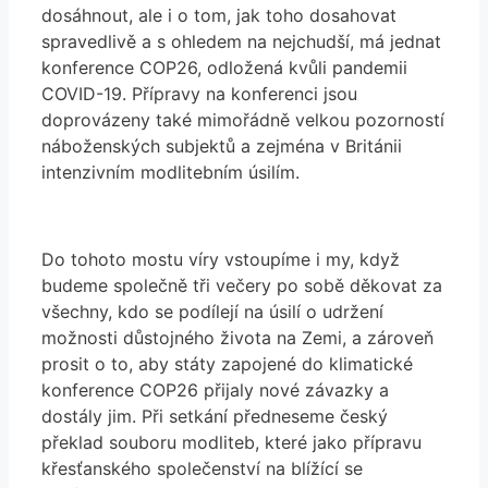
dosáhnout, ale i o tom, jak toho dosahovat
spravedlivě a s ohledem na nejchudší, má jednat
konference COP26, odložená kvůli pandemii
COVID-19. Přípravy na konferenci jsou
doprovázeny také mimořádně velkou pozorností
náboženských subjektů a zejména v Británii
intenzivním modlitebním úsilím.
Do tohoto mostu víry vstoupíme i my, když
budeme společně tři večery po sobě děkovat za
všechny, kdo se podílejí na úsilí o udržení
možnosti důstojného života na Zemi, a zároveň
prosit o to, aby státy zapojené do klimatické
konference COP26 přijaly nové závazky a
dostály jim. Při setkání předneseme český
překlad souboru modliteb, které jako přípravu
křesťanského společenství na blížící se