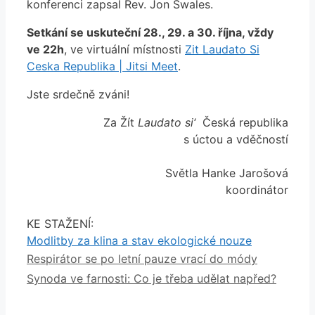
konferenci zapsal Rev. Jon Swales.
Setkání se uskuteční 28., 29. a 30. října, vždy
ve 22h
, ve virtuální místnosti
Zit Laudato Si
Ceska Republika | Jitsi Meet
.
Jste srdečně zváni!
Za Žít
Laudato si‘
Česká republika
s úctou a vděčností
Světla Hanke Jarošová
koordinátor
KE STAŽENÍ:
Modlitby za klina a stav ekologické nouze
Respirátor se po letní pauze vrací do módy
Synoda ve farnosti: Co je třeba udělat napřed?