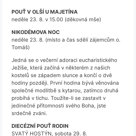
POUŤ V OLŠÍ U MAJETÍNA
neděle 23. 8. v 15.00 (děkovná mše)
NIKODÉMOVA NOC
neděle 23. 8. (místo a čas sdělí zájemcům o.
Tomáš)
Jedná se o večerní adoraci eucharistického
Ježíše, která začíná v některém z našich
kostelů se západem slunce a končí o dvě
hodiny později. První hodina bývá věnována
společné modlitbě s kytarou, zatímco druhá
probíhá v tichu. Toužíte-li se zastavit v
jedinečné přítomnosti svého Boha, jste
srdečně zváni.
DIECÉZNÍ POUŤ RODIN
SVATÝ HOSTÝN, sobota 29. 8.