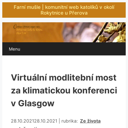
Přeskočit
Farní mušle | komunitní web katolíků v okolí
na
Rokytnice u Přerova
obsah
Menu
Virtuální modlitební most
za klimatickou konferenci
v Glasgow
Rubriky
28.10.2021
28.10.2021
|
rubrika:
Ze života