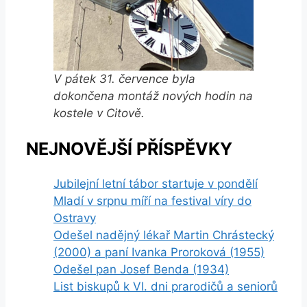
V pátek 31. července byla
dokončena montáž nových hodin na
kostele v Citově.
NEJNOVĚJŠÍ PŘÍSPĚVKY
Jubilejní letní tábor startuje v pondělí
Mladí v srpnu míří na festival víry do
Ostravy
Odešel nadějný lékař Martin Chrástecký
(2000) a paní Ivanka Proroková (1955)
Odešel pan Josef Benda (1934)
List biskupů k VI. dni prarodičů a seniorů