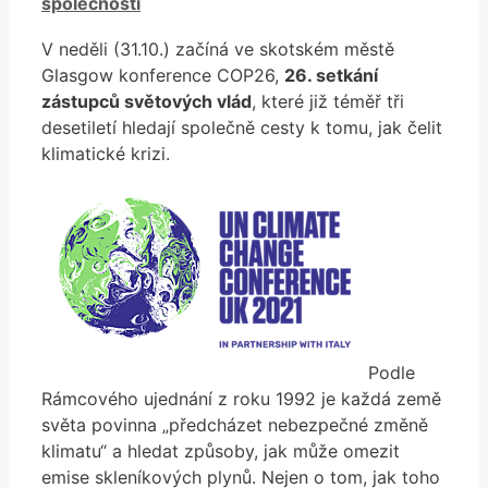
společnosti
V neděli (31.10.) začíná ve skotském městě
Glasgow konference COP26,
26. setkání
zástupců světových vlád
, které již téměř tři
desetiletí hledají společně cesty k tomu, jak čelit
klimatické krizi.
Podle
Rámcového ujednání z roku 1992 je každá země
světa povinna „předcházet nebezpečné změně
klimatu“ a hledat způsoby, jak může omezit
emise skleníkových plynů. Nejen o tom, jak toho