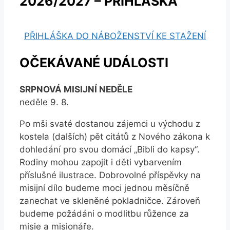
2026/2027 – PŘIHLÁŠKA
PŘIHLÁŠKA DO NÁBOŽENSTVÍ KE STAŽENÍ
OČEKÁVANÉ UDÁLOSTI
SRPNOVÁ MISIJNÍ NEDĚLE
neděle 9. 8.
Po mši svaté dostanou zájemci u východu z
kostela (dalších) pět citátů z Nového zákona k
dohledání pro svou domácí „Bibli do kapsy“.
Rodiny mohou zapojit i děti vybarvením
příslušné ilustrace. Dobrovolné příspěvky na
misijní dílo budeme moci jednou měsíčně
zanechat ve skleněné pokladničce. Zároveň
budeme požádáni o modlitbu růžence za
misie a misionáře.