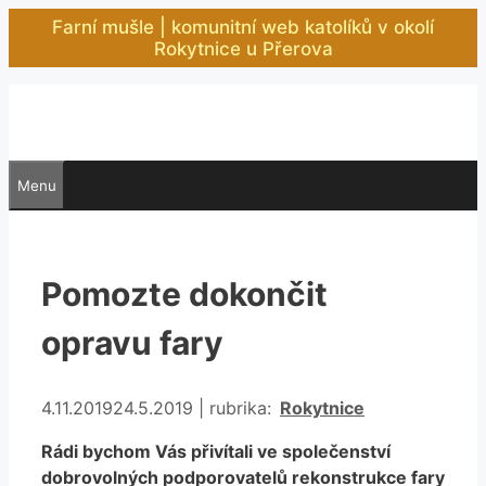
Přeskočit
Farní mušle | komunitní web katolíků v okolí
na
Rokytnice u Přerova
obsah
Menu
Pomozte dokončit
opravu fary
Rubriky
4.11.2019
24.5.2019
|
rubrika:
Rokytnice
Rádi bychom Vás přivítali ve společenství
dobrovolných podporovatelů rekonstrukce fary