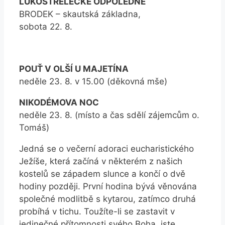
LUKOSTŘELECKÉ ODPOLEDNE
BRODEK – skautská základna,
sobota 22. 8.
POUŤ V OLŠÍ U MAJETÍNA
neděle 23. 8. v 15.00 (děkovná mše)
NIKODÉMOVA NOC
neděle 23. 8. (místo a čas sdělí zájemcům o.
Tomáš)
Jedná se o večerní adoraci eucharistického
Ježíše, která začíná v některém z našich
kostelů se západem slunce a končí o dvě
hodiny později. První hodina bývá věnována
společné modlitbě s kytarou, zatímco druhá
probíhá v tichu. Toužíte-li se zastavit v
jedinečné přítomnosti svého Boha, jste