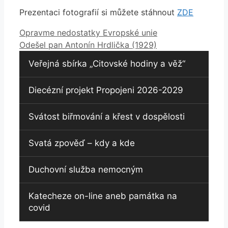
Prezentaci fotografií si můžete stáhnout
ZDE
Opravme nedostatky Evropské unie
Odešel pan Antonín Hrdlička (1929)
Veřejná sbírka „Citovské hodiny a věž“
Diecézní projekt Propojeni 2026-2029
Svátost biřmování a křest v dospělosti
Svatá zpověď – kdy a kde
Duchovní služba nemocným
Katecheze on-line aneb památka na
covid