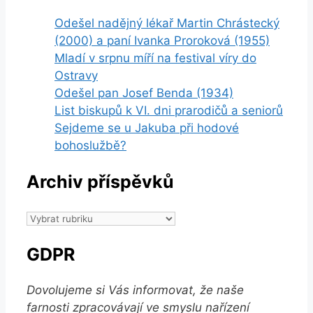
Odešel nadějný lékař Martin Chrástecký
(2000) a paní Ivanka Proroková (1955)
Mladí v srpnu míří na festival víry do
Ostravy
Odešel pan Josef Benda (1934)
List biskupů k VI. dni prarodičů a seniorů
Sejdeme se u Jakuba při hodové
bohoslužbě?
Archiv příspěvků
Archiv
příspěvků
GDPR
Dovolujeme si Vás informovat, že naše
farnosti zpracovávají ve smyslu nařízení