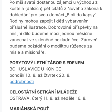
Po mši svaté dostanou zájemci u východu z
kostela (dalších) pět citátů z Nového zákona k
dohledání pro svou domácí „Bibli do kapsy“.
Rodiny mohou zapojit i děti vybarvením
příslušné ilustrace. Dobrovolné příspěvky na
misijní dílo budeme moci jednou měsíčně
zanechat ve skleněné pokladničce. Zároveň
budeme požádáni o modlitbu růžence za
misie a misionáře.
POBYTOVÝ LETNÍ TÁBOR S EDENEM
BOHUSLAVICE U KONICE
pondělí 10. 8. až čtvrtek 20. 8.
podrobnosti
CELOSTÁTNÍ SETKÁNÍ MLÁDEŽE
OSTRAVA, úterý 11. 8. až neděle 16. 8.
MARIÁNSKÁ POUŤ