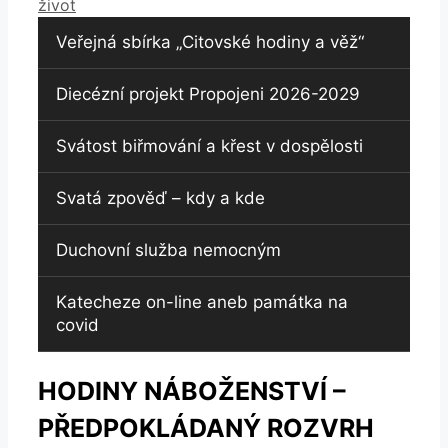
život
Veřejná sbírka „Citovské hodiny a věž“
Diecézní projekt Propojeni 2026-2029
Svátost biřmování a křest v dospělosti
Svatá zpověď – kdy a kde
Duchovní služba nemocným
Katecheze on-line aneb památka na
covid
HODINY NÁBOŽENSTVÍ –
PŘEDPOKLÁDANÝ ROZVRH