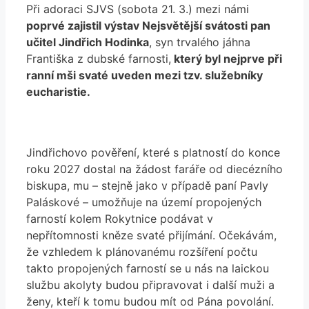
Při adoraci SJVS (sobota 21. 3.) mezi námi
poprvé zajistil výstav Nejsvětější svátosti pan
učitel Jindřich Hodinka
, syn trvalého jáhna
Františka z dubské farnosti,
který byl nejprve při
ranní mši svaté uveden mezi tzv. služebníky
eucharistie.
Jindřichovo pověření, které s platností do konce
roku 2027 dostal na žádost faráře od diecézního
biskupa, mu – stejně jako v případě paní Pavly
Paláskové – umožňuje na území propojených
farností kolem Rokytnice podávat v
nepřítomnosti kněze svaté přijímání. Očekávám,
že vzhledem k plánovanému rozšíření počtu
takto propojených farností se u nás na laickou
službu akolyty budou připravovat i další muži a
ženy, kteří k tomu budou mít od Pána povolání.