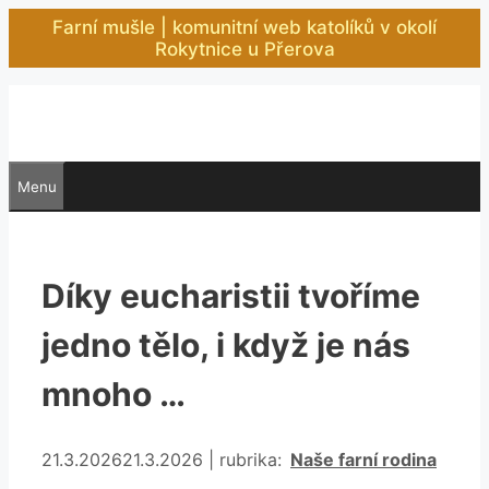
Přeskočit
Farní mušle | komunitní web katolíků v okolí
na
Rokytnice u Přerova
obsah
Menu
Díky eucharistii tvoříme
jedno tělo, i když je nás
mnoho …
Rubriky
21.3.2026
21.3.2026
|
rubrika:
Naše farní rodina