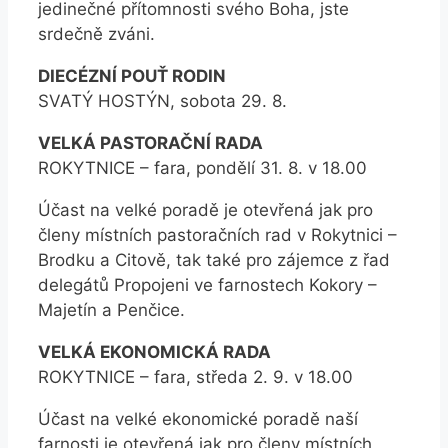
jedinečné přítomnosti svého Boha, jste
srdečně zváni.
DIECÉZNÍ POUŤ RODIN
SVATÝ HOSTÝN, sobota 29. 8.
VELKÁ PASTORAČNÍ RADA
ROKYTNICE – fara, pondělí 31. 8. v 18.00
Účast na velké poradě je otevřená jak pro
členy místních pastoračních rad v Rokytnici –
Brodku a Citově, tak také pro zájemce z řad
delegátů Propojeni ve farnostech Kokory –
Majetín a Penčice.
VELKÁ EKONOMICKÁ RADA
ROKYTNICE – fara, středa 2. 9. v 18.00
Účast na velké ekonomické poradě naší
farnosti je otevřená jak pro členy místních