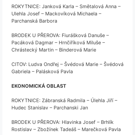
ROKYTNICE: Janková Karla – Smětalová Anna –
Ulehla Josef – Mackovíková Michaela –
Parchanská Barbora
BRODEK U PŘEROVA: Fiurášková Danuše –
Pacáková Dagmar – Hrnčiříková Miluše –
Chrástecký Martin – Binderová Marie
CITOV: Ludva Ondřej – Švédová Marie – Švédová
Gabriela – Palásková Pavla
EKONOMICKÁ OBLAST
ROKYTNICE: Zábranská Radmila – Úlehla Jiří –
Hudec Stanislav – Parchanski Jan
BRODEK U PŘEROVA: Hlavinka Josef – Brhlík
Rostislav – Zbožínek Tadeáš – Marečková Pavla