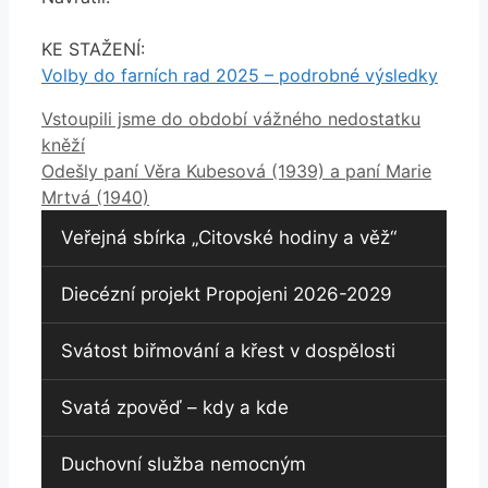
KE STAŽENÍ:
Volby do farních rad 2025 – podrobné výsledky
Vstoupili jsme do období vážného nedostatku
kněží
Odešly paní Věra Kubesová (1939) a paní Marie
Mrtvá (1940)
Veřejná sbírka „Citovské hodiny a věž“
Diecézní projekt Propojeni 2026-2029
Svátost biřmování a křest v dospělosti
Svatá zpověď – kdy a kde
Duchovní služba nemocným