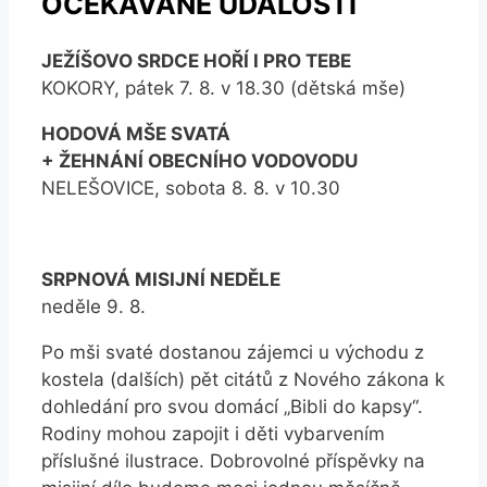
OČEKÁVANÉ UDÁLOSTI
JEŽÍŠOVO SRDCE HOŘÍ I PRO TEBE
KOKORY, pátek 7. 8. v 18.30 (dětská mše)
HODOVÁ MŠE SVATÁ
+ ŽEHNÁNÍ OBECNÍHO VODOVODU
NELEŠOVICE, sobota 8. 8. v 10.30
SRPNOVÁ MISIJNÍ NEDĚLE
neděle 9. 8.
Po mši svaté dostanou zájemci u východu z
kostela (dalších) pět citátů z Nového zákona k
dohledání pro svou domácí „Bibli do kapsy“.
Rodiny mohou zapojit i děti vybarvením
příslušné ilustrace. Dobrovolné příspěvky na