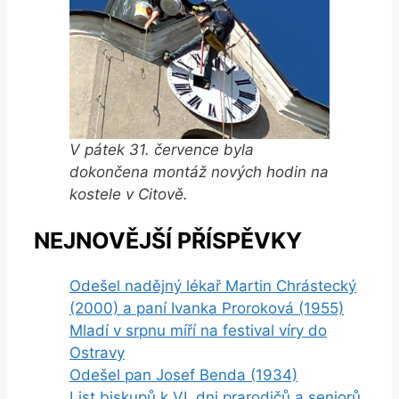
V pátek 31. července byla
dokončena montáž nových hodin na
kostele v Citově.
NEJNOVĚJŠÍ PŘÍSPĚVKY
Odešel nadějný lékař Martin Chrástecký
(2000) a paní Ivanka Proroková (1955)
Mladí v srpnu míří na festival víry do
Ostravy
Odešel pan Josef Benda (1934)
List biskupů k VI. dni prarodičů a seniorů