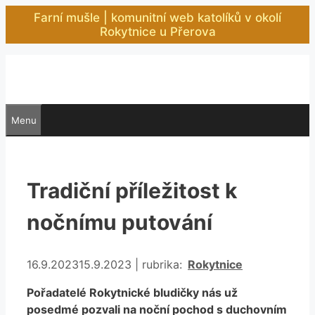
Přeskočit
Farní mušle | komunitní web katolíků v okolí
na
Rokytnice u Přerova
obsah
Menu
Tradiční příležitost k
nočnímu putování
Rubriky
16.9.2023
15.9.2023
|
rubrika:
Rokytnice
Pořadatelé Rokytnické bludičky nás už
posedmé pozvali na noční pochod s duchovním