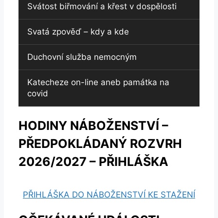
Svátost biřmování a křest v dospělosti
Svatá zpověď – kdy a kde
Duchovní služba nemocným
Katecheze on-line aneb památka na
covid
HODINY NÁBOŽENSTVÍ –
PŘEDPOKLÁDANÝ ROZVRH
2026/2027 – PŘIHLÁŠKA
PŘIHLÁŠKA DO NÁBOŽENSTVÍ KE STAŽENÍ