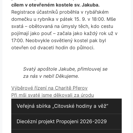
cílem v otevřeném kostele sv. Jakuba.
Registrace účastníků proběhla v rybářském
domečku u rybníka v pátek 15. 9. v 18:00. Mše
svatá – obětovaná na úmysly těch, kdo cestu
pojímají jako pouť – začala jako každý rok už v
17:00. Neobvykle osvětlený kostel pak byl
otevřen od dvaceti hodin do půlnoci.
Svatý apoštole Jakube, přimlouvej se
za nás v nebi! Děkujeme.
Výběrové řízení na Charitě Přerov
Při mši svaté jsme děkovali za úrodu
Veřejná sbírka „Citovské hodiny a věž“
Diecézní projekt Propojeni 2026-2029