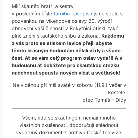
Milí skautští bratři a sestry,
v posledním čísle
farního časopisu
jsme spolu s
pozvánkou na víkendové oslavy 20. výročí
obnovení vaší činnosti v Rokytnici otiskli také
plné znění skautského slibu a zákona.
Každému
z vás proto se stiskem levice přeji, abyste
těmto krásným hodnotám dělali vždy a všude
čest. Ať se vám celý program oslav vydaří! A v
budoucnu ať dokážete pro skautskou stezku
nadchnout spoustu nových vlčat a světlušek!
Na viděnou při mši svaté v sobotu (11.9.) večer v
kostele.
otec Tomáš – Didy
Všem, kdo se skautingem nemají mnoho
vlastních zkušeností, doporučují shlédnout
vydařený dokument z archivu České televize: