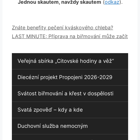
Jednou skautem, navždy skautem
(
odkaz
).
Znáte benefity pečení kváskového chleba?
LAST MINUTE: Příprava na biřmování může začít
Veřejná sbírka „Citovské hodiny a věž“
Diecézní projekt Propojeni 2026-2029
Svátost biřmování a křest v dospělosti
Svatá zpověď – kdy a kde
Duchovní služba nemocným