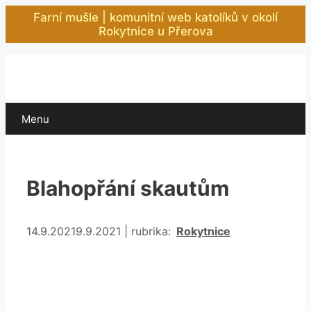
Přeskočit
Farní mušle | komunitní web katolíků v okolí
na
Rokytnice u Přerova
obsah
Menu
Blahopřání skautům
Rubriky
14.9.2021
9.9.2021
|
rubrika:
Rokytnice