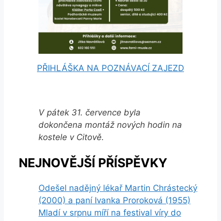
PŘIHLÁŠKA NA POZNÁVACÍ ZAJEZD
V pátek 31. července byla
dokončena montáž nových hodin na
kostele v Citově.
NEJNOVĚJŠÍ PŘÍSPĚVKY
Odešel nadějný lékař Martin Chrástecký
(2000) a paní Ivanka Proroková (1955)
Mladí v srpnu míří na festival víry do