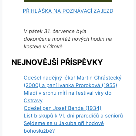
PŘIHLÁŠKA NA POZNÁVACÍ ZAJEZD
V pátek 31. července byla
dokončena montáž nových hodin na
kostele v Citově.
NEJNOVĚJŠÍ PŘÍSPĚVKY
Odešel nadějný lékař Martin Chrástecký
(2000) a paní Ivanka Proroková (1955)
Mladí v srpnu míří na festival víry do
Ostravy
Odešel pan Josef Benda (1934)
List biskupů k VI. dni prarodičů a seniorů
Sejdeme se u Jakuba při hodové
bohoslužbě?