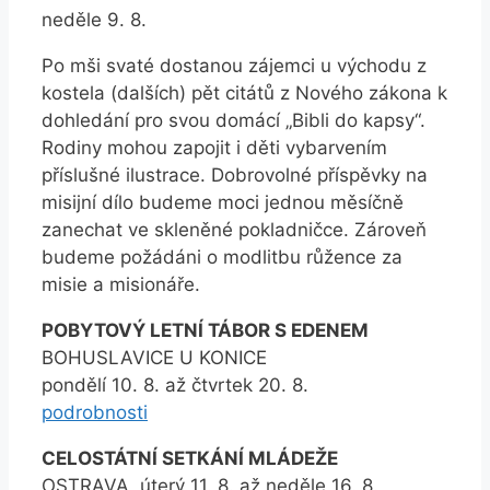
neděle 9. 8.
Po mši svaté dostanou zájemci u východu z
kostela (dalších) pět citátů z Nového zákona k
dohledání pro svou domácí „Bibli do kapsy“.
Rodiny mohou zapojit i děti vybarvením
příslušné ilustrace. Dobrovolné příspěvky na
misijní dílo budeme moci jednou měsíčně
zanechat ve skleněné pokladničce. Zároveň
budeme požádáni o modlitbu růžence za
misie a misionáře.
POBYTOVÝ LETNÍ TÁBOR S EDENEM
BOHUSLAVICE U KONICE
pondělí 10. 8. až čtvrtek 20. 8.
podrobnosti
CELOSTÁTNÍ SETKÁNÍ MLÁDEŽE
OSTRAVA, úterý 11. 8. až neděle 16. 8.