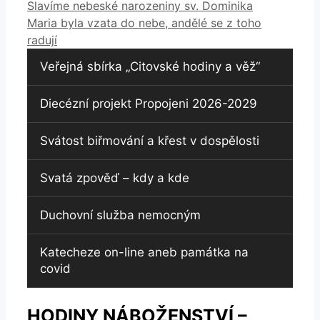
Slavíme nebeské narozeniny sv. Dominika
Maria byla vzata do nebe, andělé se z toho
radují
Veřejná sbírka „Citovské hodiny a věž“
Diecézní projekt Propojeni 2026-2029
Svátost biřmování a křest v dospělosti
Svatá zpověď – kdy a kde
Duchovní služba nemocným
Katecheze on-line aneb památka na
covid
HODINY NÁBOŽENSTVÍ –