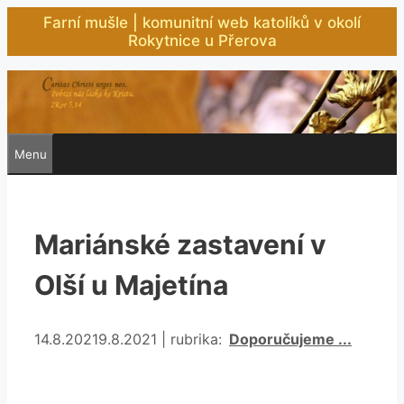
Přeskočit
Farní mušle | komunitní web katolíků v okolí
na
Rokytnice u Přerova
obsah
Menu
Mariánské zastavení v
Olší u Majetína
Rubriky
14.8.2021
9.8.2021
|
rubrika:
Doporučujeme ...