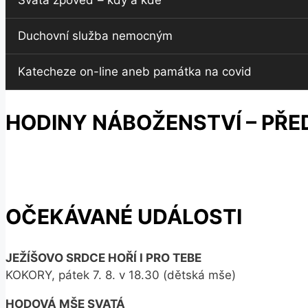
Svatá zpověď – kdy a kde
Duchovní služba nemocným
Katecheze on-line aneb památka na covid
HODINY NÁBOŽENSTVÍ – PŘE
OČEKÁVANÉ UDÁLOSTI
JEŽÍŠOVO SRDCE HOŘÍ I PRO TEBE
KOKORY, pátek 7. 8. v 18.30 (dětská mše)
HODOVÁ MŠE SVATÁ