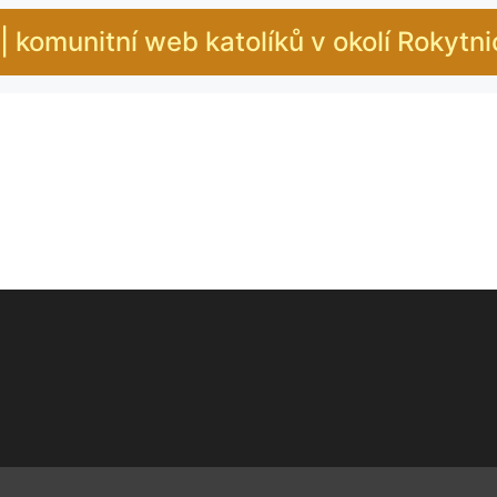
| komunitní web katolíků v okolí Rokytn