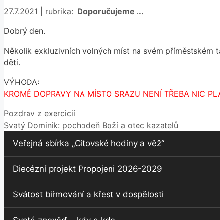
Rubriky
27.7.2021
|
rubrika:
Doporučujeme ...
Dobrý den.
Několik exkluzivních volných míst na svém příměstském tá
děti.
VÝHODA:
KROMĚ DOPRAVY NA MÍSTO SRAZU NENÍ TŘEBA NIC PLA
Pozdrav z exercicií
Svatý Dominik: pochodeň Boží a otec kazatelů
Veřejná sbírka „Citovské hodiny a věž“
Diecézní projekt Propojeni 2026-2029
Svátost biřmování a křest v dospělosti