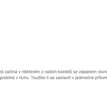
erá začíná v některém z našich kostelů se západem slunc
obíhá v tichu. Toužíte-li se zastavit v jedinečné příto