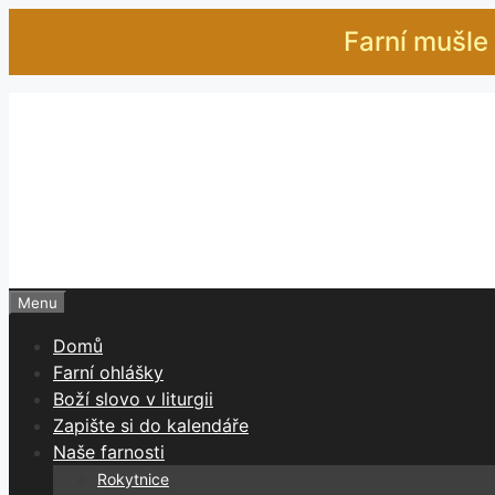
Přeskočit
Farní mušle 
na
obsah
Menu
Domů
Farní ohlášky
Boží slovo v liturgii
Zapište si do kalendáře
Naše farnosti
Rokytnice