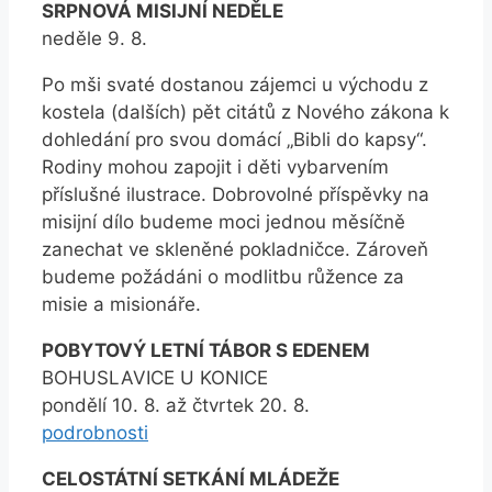
SRPNOVÁ MISIJNÍ NEDĚLE
neděle 9. 8.
Po mši svaté dostanou zájemci u východu z
kostela (dalších) pět citátů z Nového zákona k
dohledání pro svou domácí „Bibli do kapsy“.
Rodiny mohou zapojit i děti vybarvením
příslušné ilustrace. Dobrovolné příspěvky na
misijní dílo budeme moci jednou měsíčně
zanechat ve skleněné pokladničce. Zároveň
budeme požádáni o modlitbu růžence za
misie a misionáře.
POBYTOVÝ LETNÍ TÁBOR S EDENEM
BOHUSLAVICE U KONICE
pondělí 10. 8. až čtvrtek 20. 8.
podrobnosti
CELOSTÁTNÍ SETKÁNÍ MLÁDEŽE