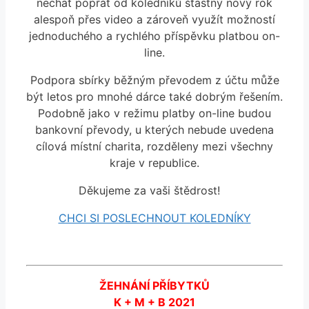
nechat popřát od koledníků šťastný nový rok
alespoň přes video a zároveň využít možností
jednoduchého a rychlého příspěvku platbou on-
line.
Podpora sbírky běžným převodem z účtu může
být letos pro mnohé dárce také dobrým řešením.
Podobně jako v režimu platby on-line budou
bankovní převody, u kterých nebude uvedena
cílová místní charita, rozděleny mezi všechny
kraje v republice.
Děkujeme za vaši štědrost!
CHCI SI POSLECHNOUT KOLEDNÍKY
ŽEHNÁNÍ PŘÍBYTKŮ
K + M + B 2021