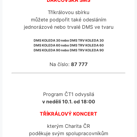
Tříkrálovou sbírku
můžete podpořit také odesláním
jednorázové nebo trvalé DMS ve tvaru
DMS KOLEDA 30
nebo
DMS TRV KOLEDA 30
DMS KOLEDA 60
nebo
DMS TRV KOLEDA 60
DMS KOLEDA 90
nebo
DMS TRV KOLEDA 90
Na číslo:
87 777
Program ČT1 odvysílá
v neděli 10.1. od 18:00
TŘÍKRÁLOVÝ KONCERT
kterým Charita ČR
poděkuje svým spolupracovníkům