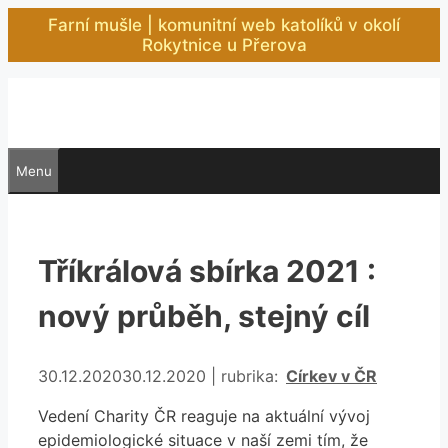
Přeskočit
Farní mušle | komunitní web katolíků v okolí
na
Rokytnice u Přerova
obsah
Menu
Tříkrálová sbírka 2021 :
nový průběh, stejný cíl
Rubriky
30.12.2020
30.12.2020
|
rubrika:
Církev v ČR
Vedení Charity ČR reaguje na aktuální vývoj
epidemiologické situace v naší zemi tím, že