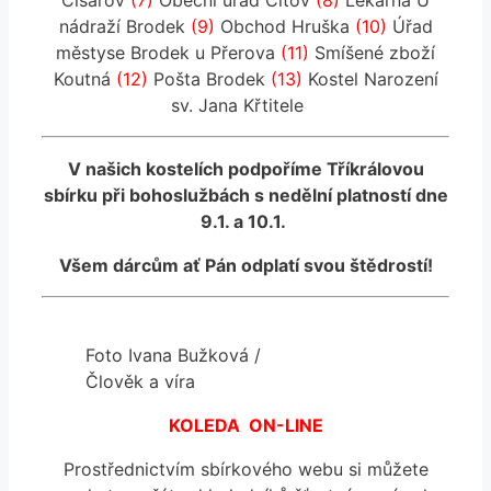
nádraží Brodek
(9)
Obchod Hruška
(10)
Úřad
městyse Brodek u Přerova
(11)
Smíšené zboží
Koutná
(12)
Pošta Brodek
(13)
Kostel Narození
sv. Jana Křtitele
V našich kostelích podpoříme Tříkrálovou
sbírku při bohoslužbách s nedělní platností dne
9.1. a 10.1.
Všem dárcům ať Pán odplatí svou štědrostí!
Foto Ivana Bužková /
Člověk a víra
KOLEDA ON-LINE
Prostřednictvím sbírkového webu si můžete