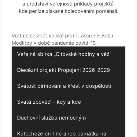
a představí veřejnosti příklady projektů,
kde peníze získané koledováním pomáhají.
Vraťme se zpět ke své první Lásce – k Bohu
Modlitby v době pandemie covid-19
Veřejná sbírka „Citovské hodiny a věž“
Diecézní projekt Propojeni 2026-2029
Svátost biřmování a křest v dospělosti
Svatá zpověď – kdy a kde
Duchovní služba nemocným
Katecheze on-line aneb památka na