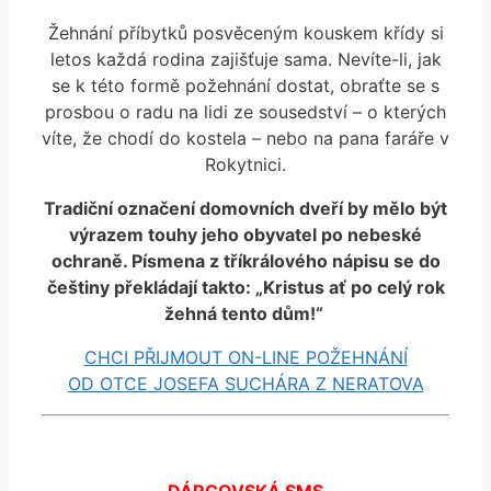
Žehnání příbytků posvěceným kouskem křídy si
letos každá rodina zajišťuje sama. Nevíte-li, jak
se k této formě požehnání dostat, obraťte se s
prosbou o radu na lidi ze sousedství – o kterých
víte, že chodí do kostela – nebo na pana faráře v
Rokytnici.
Tradiční označení domovních dveří by mělo být
výrazem touhy jeho obyvatel po nebeské
ochraně. Písmena z tříkrálového nápisu se do
češtiny překládají takto: „Kristus ať po celý rok
žehná tento dům!“
CHCI PŘIJMOUT ON-LINE POŽEHNÁNÍ
OD OTCE JOSEFA SUCHÁRA Z NERATOVA
DÁRCOVSKÁ SMS