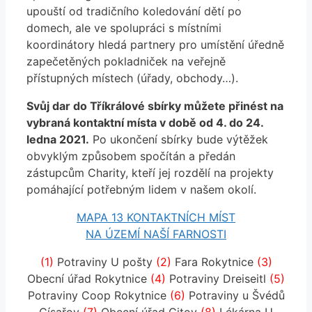
upouští od tradičního koledování dětí po
domech, ale ve spolupráci s místními
koordinátory hledá partnery pro umístění úředně
zapečetěných pokladniček na veřejně
přístupných místech (úřady, obchody…).
Svůj dar do Tříkrálové sbírky můžete přinést na
vybraná kontaktní místa v době od 4. do 24.
ledna 2021.
Po ukončení sbírky bude výtěžek
obvyklým způsobem spočítán a předán
zástupcům Charity, kteří jej rozdělí na projekty
pomáhající potřebným lidem v našem okolí.
MAPA 13 KONTAKTNÍCH MÍST
NA ÚZEMÍ NAŠÍ FARNOSTI
(1)
Potraviny U pošty
(2)
Fara Rokytnice
(3)
Obecní úřad Rokytnice
(4)
Potraviny Dreiseitl
(5)
Potraviny Coop Rokytnice
(6)
Potraviny u Švédů
Císařov
(7)
Obecní úřad Citov
(8)
Lékárna U