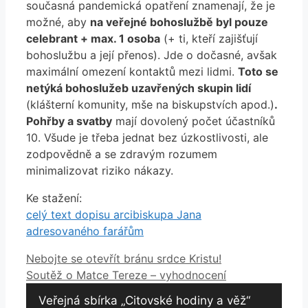
současná pandemická opatření znamenají, že je
možné, aby
na veřejné bohoslužbě byl pouze
celebrant + max. 1 osoba
(+ ti, kteří zajišťují
bohoslužbu a její přenos). Jde o dočasné, avšak
maximální omezení kontaktů mezi lidmi.
Toto se
netýká bohoslužeb uzavřených skupin lidí
(klášterní komunity, mše na biskupstvích apod.)
.
Pohřby a svatby
mají dovolený počet účastníků
10. Všude je třeba jednat bez úzkostlivosti, ale
zodpovědně a se zdravým rozumem
minimalizovat riziko nákazy.
Ke stažení:
celý text dopisu arcibiskupa Jana
adresovaného farářům
Nebojte se otevřít bránu srdce Kristu!
Soutěž o Matce Tereze – vyhodnocení
Veřejná sbírka „Citovské hodiny a věž“