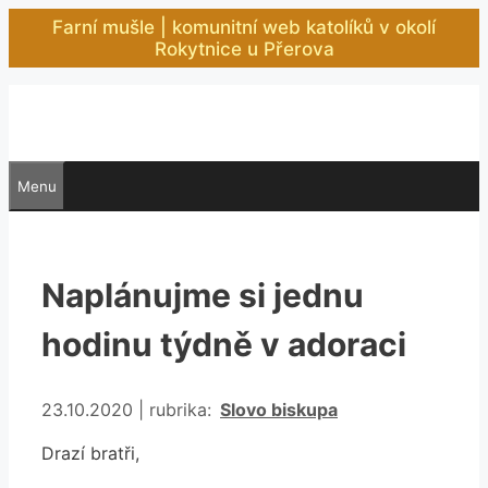
Přeskočit
Farní mušle | komunitní web katolíků v okolí
na
Rokytnice u Přerova
obsah
Menu
Naplánujme si jednu
hodinu týdně v adoraci
Rubriky
23.10.2020
|
rubrika:
Slovo biskupa
Drazí bratři,