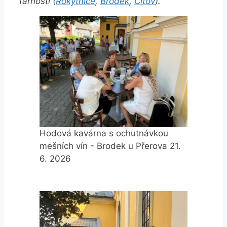
farnosti (
Rokytnice
,
Brodek
,
Citov
).
Hodová kavárna s ochutnávkou
mešních vín - Brodek u Přerova 21.
6. 2026