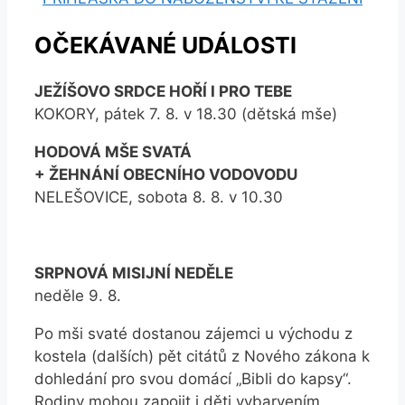
OČEKÁVANÉ UDÁLOSTI
JEŽÍŠOVO SRDCE HOŘÍ I PRO TEBE
KOKORY, pátek 7. 8. v 18.30 (dětská mše)
HODOVÁ MŠE SVATÁ
+ ŽEHNÁNÍ OBECNÍHO VODOVODU
NELEŠOVICE, sobota 8. 8. v 10.30
SRPNOVÁ MISIJNÍ NEDĚLE
neděle 9. 8.
Po mši svaté dostanou zájemci u východu z
kostela (dalších) pět citátů z Nového zákona k
dohledání pro svou domácí „Bibli do kapsy“.
Rodiny mohou zapojit i děti vybarvením