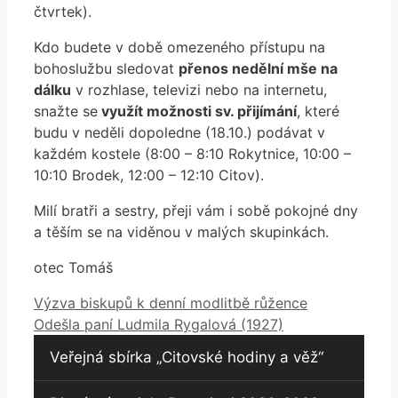
čtvrtek).
Kdo budete v době omezeného přístupu na
bohoslužbu sledovat
přenos nedělní mše na
dálku
v rozhlase, televizi nebo na internetu,
snažte se
využít možnosti sv. přijímání
, které
budu v neděli dopoledne (18.10.) podávat v
každém kostele (8:00 – 8:10 Rokytnice, 10:00 –
10:10 Brodek, 12:00 – 12:10 Citov).
Milí bratři a sestry, přeji vám i sobě pokojné dny
a těším se na viděnou v malých skupinkách.
otec Tomáš
Výzva biskupů k denní modlitbě růžence
Odešla paní Ludmila Rygalová (1927)
Veřejná sbírka „Citovské hodiny a věž“