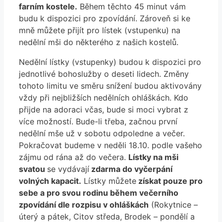
farním kostele.
Během těchto 45 minut vám
budu k dispozici pro zpovídání. Zároveň si ke
mně můžete přijít pro lístek (vstupenku) na
nedělní mši do některého z našich kostelů.
Nedělní lístky (vstupenky) budou k dispozici pro
jednotlivé bohoslužby o deseti lidech. Změny
tohoto limitu ve směru snížení budou aktivovány
vždy při nejbližších nedělních ohláškách. Kdo
přijde na adoraci včas, bude si moci vybrat z
více možností. Bude-li třeba, začnou první
nedělní mše už v sobotu odpoledne a večer.
Pokračovat budeme v neděli 18.10. podle vašeho
zájmu od rána až do večera.
Lístky na mši
svatou
se vydávají
zdarma do vyčerpání
volných kapacit.
Lístky můžete
získat pouze pro
sebe a pro svou rodinu během večerního
zpovídání dle rozpisu v ohláškách
(Rokytnice –
úterý a pátek, Citov středa, Brodek – pondělí a