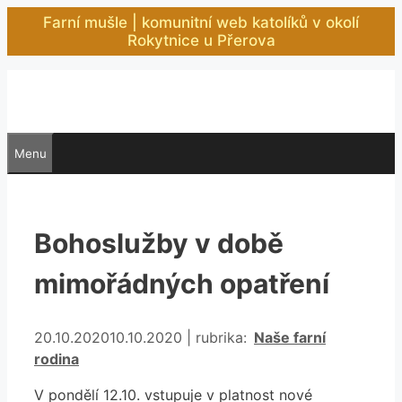
Přeskočit
Farní mušle | komunitní web katolíků v okolí
na
Rokytnice u Přerova
obsah
Menu
Bohoslužby v době
mimořádných opatření
Rubriky
20.10.2020
10.10.2020
|
rubrika:
Naše farní
rodina
V pondělí 12.10. vstupuje v platnost nové