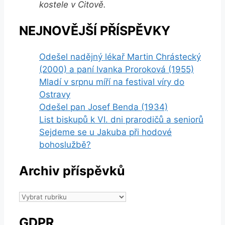
kostele v Citově.
NEJNOVĚJŠÍ PŘÍSPĚVKY
Odešel nadějný lékař Martin Chrástecký
(2000) a paní Ivanka Proroková (1955)
Mladí v srpnu míří na festival víry do
Ostravy
Odešel pan Josef Benda (1934)
List biskupů k VI. dni prarodičů a seniorů
Sejdeme se u Jakuba při hodové
bohoslužbě?
Archiv příspěvků
Archiv
příspěvků
GDPR