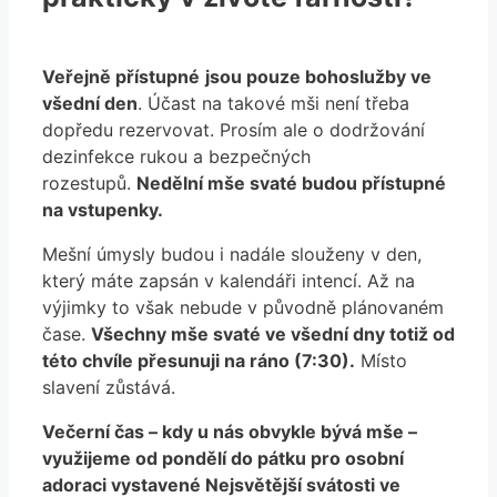
Veřejně přístupné
jsou pouze bohoslužby ve
všední den
. Účast na takové mši není třeba
dopředu rezervovat. Prosím ale o dodržování
dezinfekce rukou a bezpečných
rozestupů.
Nedělní mše svaté budou přístupné
na vstupenky.
Mešní úmysly budou i nadále slouženy v den,
který máte zapsán v kalendáři intencí. Až na
výjimky to však nebude v původně plánovaném
čase.
Všechny mše svaté ve všední dny totiž od
této chvíle přesunuji na ráno (7:30).
Místo
slavení zůstává.
Večerní čas – kdy u nás obvykle bývá mše –
využijeme od pondělí do pátku pro osobní
adoraci vystavené Nejsvětější svátosti ve