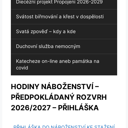
Diecézní projekt Propojeni 2026-2029
Svátost biřmování a křest v dospělosti
Svatá zpověď – kdy a kde
Duchovní služba nemocným
Katecheze on-line aneb památka na
covid
HODINY NÁBOŽENSTVÍ –
PŘEDPOKLÁDANÝ ROZVRH
2026/2027 – PŘIHLÁŠKA
PŘIHLÁŠKA DO NÁBOŽENSTVÍ KE STAŽENÍ