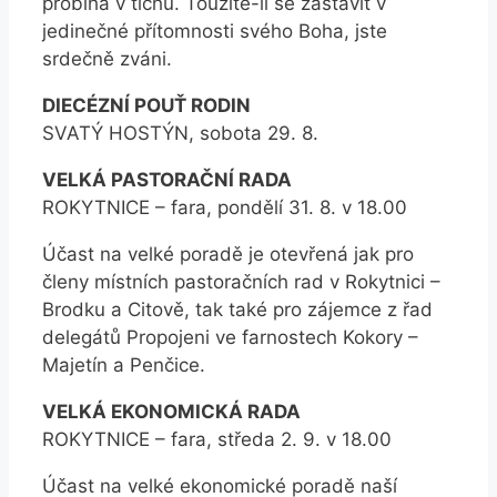
probíhá v tichu. Toužíte-li se zastavit v
jedinečné přítomnosti svého Boha, jste
srdečně zváni.
DIECÉZNÍ POUŤ RODIN
SVATÝ HOSTÝN, sobota 29. 8.
VELKÁ PASTORAČNÍ RADA
ROKYTNICE – fara, pondělí 31. 8. v 18.00
Účast na velké poradě je otevřená jak pro
členy místních pastoračních rad v Rokytnici –
Brodku a Citově, tak také pro zájemce z řad
delegátů Propojeni ve farnostech Kokory –
Majetín a Penčice.
VELKÁ EKONOMICKÁ RADA
ROKYTNICE – fara, středa 2. 9. v 18.00
Účast na velké ekonomické poradě naší