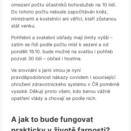
omezení počtu účastníků bohoslužeb na 10 lidí.
Do tohoto počtu nebude započítáván kněz,
ministranti a kostelníci ani věřící, kteří zůstanou
stát venku.
Pohřební a svatební obřady mají limity vyšší –
zatím se řídí podle počtu míst k sezení a od
pondělí 19.10. bude možné na svatbu i pohřeb
pozvat 30 lidí – obřad i hostina.
Ve srovnání s jarní vlnou je nyní
pravděpodobnost nákazy covidem i související
ohrožení zdravotnického systému v ČR poměrně
vysoké. Děkuji proto všem, kdo berou vážně
opatření vlády a chovají se podle nich.
A jak to bude fungovat
prakticky v životě farnosti?