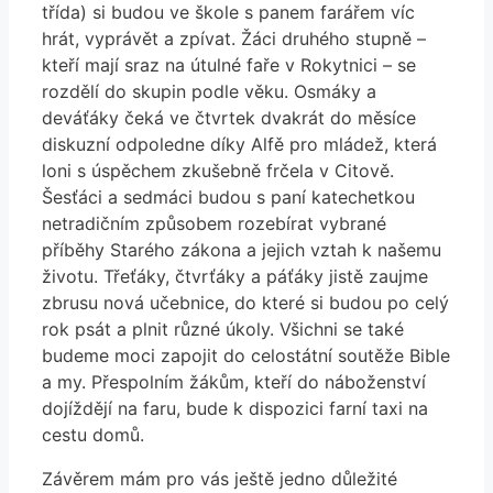
třída) si budou ve škole s panem farářem víc
hrát, vyprávět a zpívat. Žáci druhého stupně –
kteří mají sraz na útulné faře v Rokytnici – se
rozdělí do skupin podle věku. Osmáky a
deváťáky čeká ve čtvrtek dvakrát do měsíce
diskuzní odpoledne díky Alfě pro mládež, která
loni s úspěchem zkušebně frčela v Citově.
Šesťáci a sedmáci budou s paní katechetkou
netradičním způsobem rozebírat vybrané
příběhy Starého zákona a jejich vztah k našemu
životu. Třeťáky, čtvrťáky a páťáky jistě zaujme
zbrusu nová učebnice, do které si budou po celý
rok psát a plnit různé úkoly. Všichni se také
budeme moci zapojit do celostátní soutěže Bible
a my. Přespolním žákům, kteří do náboženství
dojíždějí na faru, bude k dispozici farní taxi na
cestu domů.
Závěrem mám pro vás ještě jedno důležité