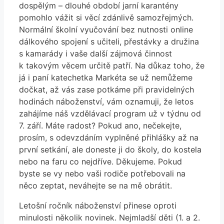
dospělým – dlouhé období jarní karantény
pomohlo vážit si věcí zdánlivě samozřejmých.
Normální školní vyučování bez nutnosti online
dálkového spojení s učiteli, přestávky a družina
s kamarády i vaše další zájmová činnost
k takovým věcem určitě patří. Na důkaz toho, že
já i paní katechetka Markéta se už nemůžeme
dočkat, až vás zase potkáme při pravidelných
hodinách náboženství, vám oznamuji, že letos
zahájíme náš vzdělávací program už v týdnu od
7. září. Máte radost? Pokud ano, nečekejte,
prosím, s odevzdáním vyplněné přihlášky až na
první setkání, ale doneste ji do školy, do kostela
nebo na faru co nejdříve. Děkujeme. Pokud
byste se vy nebo vaši rodiče potřebovali na
něco zeptat, neváhejte se na mě obrátit.
Letošní ročník náboženství přinese oproti
minulosti několik novinek. Nejmladší děti (1. a 2.