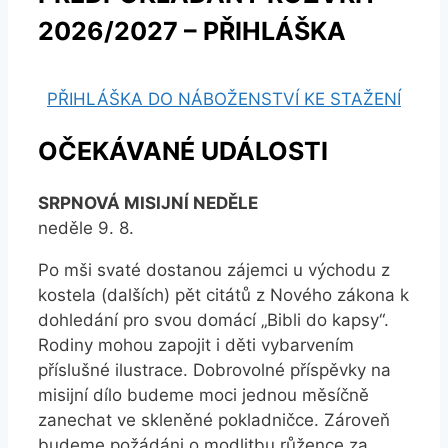
2026/2027 – PŘIHLÁŠKA
PŘIHLÁŠKA DO NÁBOŽENSTVÍ KE STAŽENÍ
OČEKÁVANÉ UDÁLOSTI
SRPNOVÁ MISIJNÍ NEDĚLE
neděle 9. 8.
Po mši svaté dostanou zájemci u východu z
kostela (dalších) pět citátů z Nového zákona k
dohledání pro svou domácí „Bibli do kapsy“.
Rodiny mohou zapojit i děti vybarvením
příslušné ilustrace. Dobrovolné příspěvky na
misijní dílo budeme moci jednou měsíčně
zanechat ve skleněné pokladničce. Zároveň
budeme požádáni o modlitbu růžence za