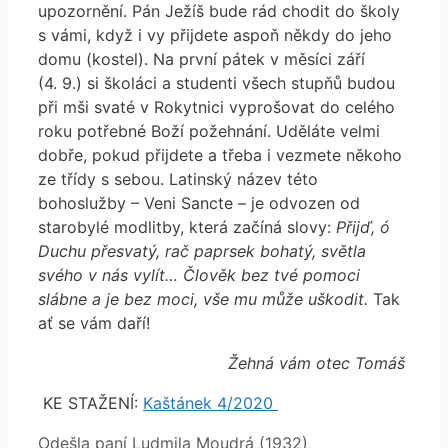
upozornění. Pán Ježíš bude rád chodit do školy
s vámi, když i vy přijdete aspoň někdy do jeho
domu (kostel). Na první pátek v měsíci září
(4. 9.) si školáci a studenti všech stupňů budou
při mši svaté v Rokytnici vyprošovat do celého
roku potřebné Boží požehnání. Uděláte velmi
dobře, pokud přijdete a třeba i vezmete někoho
ze třídy s sebou. Latinský název této
bohoslužby – Veni Sancte – je odvozen od
starobylé modlitby, která začíná slovy:
Přijď, ó
Duchu přesvatý, rač paprsek bohatý, světla
svého v nás vylít… Člověk bez tvé pomoci
slábne a je bez moci, vše mu může uškodit.
Tak
ať se vám daří!
Žehná vám otec Tomáš
KE STAŽENÍ:
Kaštánek 4/2020
Odešla paní Ludmila Moudrá (1932)