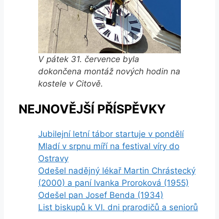
V pátek 31. července byla
dokončena montáž nových hodin na
kostele v Citově.
NEJNOVĚJŠÍ PŘÍSPĚVKY
Jubilejní letní tábor startuje v pondělí
Mladí v srpnu míří na festival víry do
Ostravy
Odešel nadějný lékař Martin Chrástecký
(2000) a paní Ivanka Proroková (1955)
Odešel pan Josef Benda (1934)
List biskupů k VI. dni prarodičů a seniorů