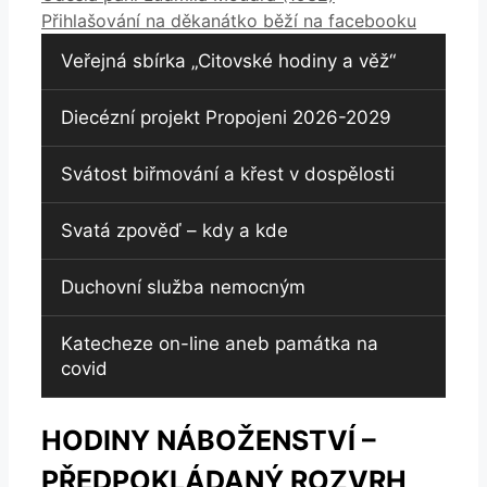
Přihlašování na děkanátko běží na facebooku
Veřejná sbírka „Citovské hodiny a věž“
Diecézní projekt Propojeni 2026-2029
Svátost biřmování a křest v dospělosti
Svatá zpověď – kdy a kde
Duchovní služba nemocným
Katecheze on-line aneb památka na
covid
HODINY NÁBOŽENSTVÍ –
PŘEDPOKLÁDANÝ ROZVRH