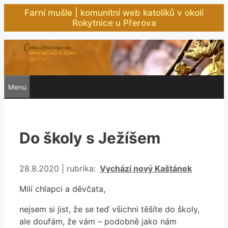
Přeskočit
Farní mušle | komunitní web katolíků v okolí
na
Rokytnice u Přerova
obsah
Menu
Do školy s Ježíšem
Rubriky
28.8.2020
|
rubrika:
Vychází nový Kaštánek
Milí chlapci a děvčata,
nejsem si jist, že se teď všichni těšíte do školy,
ale doufám, že vám – podobně jako nám