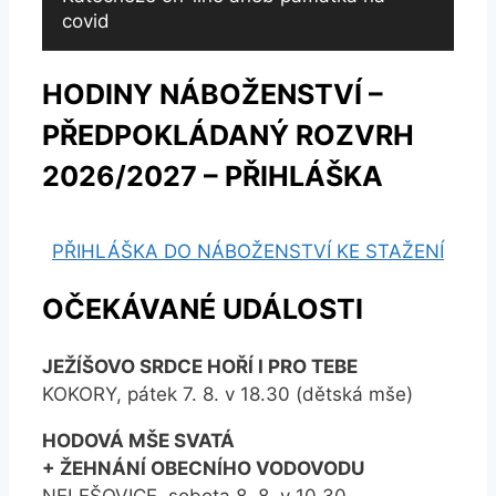
covid
HODINY NÁBOŽENSTVÍ –
PŘEDPOKLÁDANÝ ROZVRH
2026/2027 – PŘIHLÁŠKA
PŘIHLÁŠKA DO NÁBOŽENSTVÍ KE STAŽENÍ
OČEKÁVANÉ UDÁLOSTI
JEŽÍŠOVO SRDCE HOŘÍ I PRO TEBE
KOKORY, pátek 7. 8. v 18.30 (dětská mše)
HODOVÁ MŠE SVATÁ
+ ŽEHNÁNÍ OBECNÍHO VODOVODU
NELEŠOVICE, sobota 8. 8. v 10.30