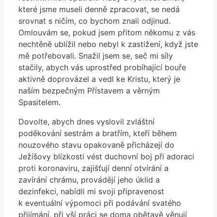
které jsme museli denně zpracovat, se nedá
srovnat s ničím, co bychom znali odjinud.
Omlouvám se, pokud jsem přitom někomu z vás
nechtěně ublížil nebo nebyl k zastižení, když jste
mě potřebovali. Snažil jsem se, seč mi síly
stačily, abych vás uprostřed probíhající bouře
aktivně doprovázel a vedl ke Kristu, který je
naším bezpečným Přístavem a věrným
Spasitelem.
Dovolte, abych dnes vyslovil zvláštní
poděkování sestrám a bratřím, kteří během
nouzového stavu opakovaně přicházejí do
Ježíšovy blízkosti vést duchovní boj při adoraci
proti koronaviru, zajišťují denní otvírání a
zavírání chrámu, provádějí jeho úklid a
dezinfekci, nabídli mi svoji připravenost
k eventuální výpomoci při podávání svatého
přijímání, při vší práci se doma obětavě věnují