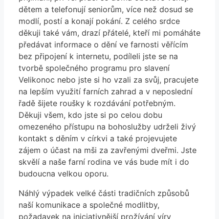
dětem a telefonují seniorům, více než dosud se
modlí, postí a konají pokání. Z celého srdce
děkuji také vám, drazí přátelé, kteří mi pomáháte
předávat informace o dění ve farnosti věřícím
bez připojení k internetu, podíleli jste se na
tvorbě společného programu pro slavení
Velikonoc nebo jste si ho vzali za svůj, pracujete
na lepším využití farních zahrad a v neposlední
řadě šijete roušky k rozdávání potřebným.
Děkuji všem, kdo jste si po celou dobu
omezeného přístupu na bohoslužby udrželi živý
kontakt s děním v církvi a také projevujete
zájem o účast na mši za zavřenými dveřmi. Jste
skvělí a naše farní rodina ve vás bude mít i do
budoucna velkou oporu.
Náhlý výpadek velké části tradičních způsobů
naší komunikace a společné modlitby,
požadavek na iniciativnější prožívání víry