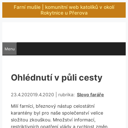
Přeskočit
Farní mušle | komunitní web katolíků v okolí
na
Rokytnice u Přerova
obsah
Menu
Ohlédnutí v půli cesty
Rubriky
23.4.2020
19.4.2020
|
rubrika:
Slovo faráře
Milí farníci, březnový nástup celostátní
karantény byl pro naše společenství velice
složitou zkouškou. Množství informací,
restriktivních opatření vlády a rychlost změn,