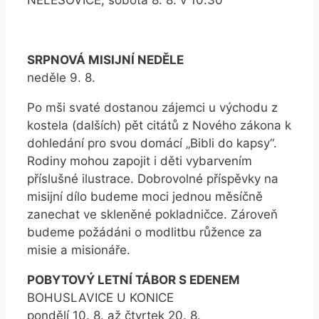
SRPNOVÁ MISIJNÍ NEDĚLE
neděle 9. 8.
Po mši svaté dostanou zájemci u východu z
kostela (dalších) pět citátů z Nového zákona k
dohledání pro svou domácí „Bibli do kapsy“.
Rodiny mohou zapojit i děti vybarvením
příslušné ilustrace. Dobrovolné příspěvky na
misijní dílo budeme moci jednou měsíčně
zanechat ve skleněné pokladničce. Zároveň
budeme požádáni o modlitbu růžence za
misie a misionáře.
POBYTOVÝ LETNÍ TÁBOR S EDENEM
BOHUSLAVICE U KONICE
pondělí 10. 8. až čtvrtek 20. 8.