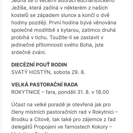
Jedná se o večerní adoraci eucharistického
Ježíše, která začíná v některém z našich
kostelů se západem slunce a končí o dvě
hodiny později. První hodina bývá věnována
společné modlitbě s kytarou, zatímco druhá
probíhá v tichu. Toužíte-li se zastavit v
jedinečné přítomnosti svého Boha, jste
srdečně zváni.
DIECÉZNÍ POUŤ RODIN
SVATÝ HOSTÝN, sobota 29. 8.
VELKÁ PASTORAČNÍ RADA
ROKYTNICE – fara, pondělí 31. 8. v 18.00
Účast na velké poradě je otevřená jak pro
členy místních pastoračních rad v Rokytnici –
Brodku a Citově, tak také pro zájemce z řad
delegátů Propojeni ve farnostech Kokory –