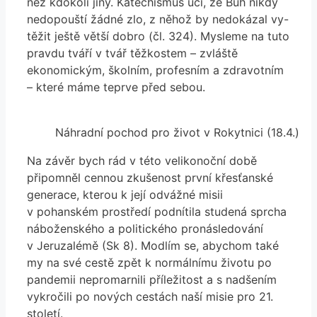
než kdokoli jiný. Katechismus učí, že Bůh nikdy
nedopouští žádné zlo, z něhož by nedokázal vy-
těžit ještě větší dobro (čl. 324). Mysleme na tuto
pravdu tváří v tvář těžkostem – zvláště
ekonomickým, školním, profesním a zdravotním
– které máme teprve před sebou.
Náhradní pochod pro život v Rokytnici (18.4.)
Na závěr bych rád v této velikonoční době
připomněl cennou zkušenost první křesťanské
generace, kterou k její odvážné misii
v pohanském prostředí podnítila studená sprcha
náboženského a politického pronásledování
v Jeruzalémě (Sk 8). Modlím se, abychom také
my na své cestě zpět k normálnímu životu po
pandemii nepromarnili příležitost a s nadšením
vykročili po nových cestách naší misie pro 21.
století.