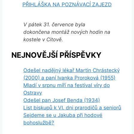
PŘIHLÁŠKA NA POZNÁVACÍ ZAJEZD
V pátek 31. července byla
dokončena montáž nových hodin na
kostele v Citově.
NEJNOVĚJŠÍ PŘÍSPĚVKY
Odešel nadějný lékař Martin Chrástecký
(2000) a paní Ivanka Proroková (1955)
Mladí v srpnu míří na festival víry do
Ostravy
Odešel pan Josef Benda (1934)
List biskupů k VI. dni prarodičů a seniorů
Sejdeme se u Jakuba při hodové
bohoslužbě?