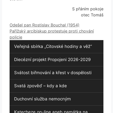
S přáním pokoje
otec Tomáš
Odešel pan Rostislav Bouchal (1954)
Pařížský arcibiskup protestuje proti chování
policie
Veřejná sbírka „Citovské hodiny a věž“
Diecézní projekt Propojeni 2026-2029
Svátost biřmování a křest v dospělosti
Svatá zpověď – kdy a kde
Duchovní služba nemocným
Katecheze on-line aneb památka na