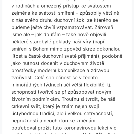
v rodinách a omezený přístup ke svátostem –
zejména ke svátosti smíření – způsobily většině
z nás svého druhu duchovní šok, ze kterého se
budeme ještě chvíli vzpamatovávat. Zároveň
jsme ale – jak doufám – také nově objevili
některé starobylé poklady naší víry (např.
smíření s Bohem mimo zpověď skrze dokonalou
lítost a časté duchovní svaté přijímání), podobně
jako nutnost docenit v duchovním životě
prostředky moderní komunikace a zdravou
tvořivost. Celá společnost se v těchto
mimořádných týdnech učí větší flexibilitě, tj.
schopnosti tvořivě se přizpůsobovat novým
životním podmínkám. Troufnu si tvrdit, že náš
církevní svět, který je znám nejen svojí
úctyhodnou tradicí, ale i velkou setrvačností,
nepružností a neochotou ke změnám,
potřeboval prožít tuto koronavirovou lekci víc