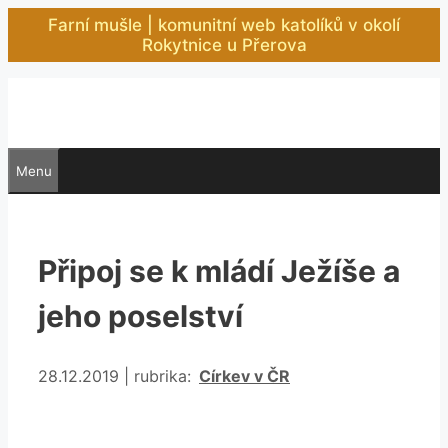
Přeskočit
Farní mušle | komunitní web katolíků v okolí
na
Rokytnice u Přerova
obsah
Menu
Připoj se k mládí Ježíše a
jeho poselství
Rubriky
28.12.2019
|
rubrika:
Církev v ČR