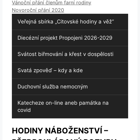
Vánoční přání členům farní rodiny
Novoroční přání 2020
Veřejná sbírka „Citovské hodiny a věž“
Diecézní projekt Propojeni 2026-2029
Svátost biřmování a křest v dospělosti
Svatá zpověď – kdy a kde
Duchovní služba nemocným
Katecheze on-line aneb památka na
covid
HODINY NÁBOŽENSTVÍ –