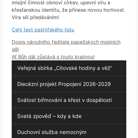
misijní činnost obnoví církev, upevní víru a
křesťanskou identitu, že přinese novou horlivost.
Víra sílí předáváním!
Celý text pastýřského listu
Dopis národního ředitele papežských misijních
děl
Ať Bůh dál zůstává s touto krajinou!
Veřejná sbírka „Citovské hodiny a věž“
Diecézní projekt Propojeni 2026-2029
Svátost biřmování a křest v dospělosti
Svatá zpověď – kdy a kde
Duchovní služba nemocným