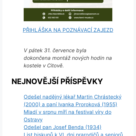
PŘIHLÁŠKA NA POZNÁVACÍ ZAJEZD
V pátek 31. července byla
dokončena montáž nových hodin na
kostele v Citově.
NEJNOVĚJŠÍ PŘÍSPĚVKY
Odešel nadějný lékař Martin Chrástecký
(2000) a paní Ivanka Proroková (1955)
Mladí v srpnu míří na festival víry do
Ostravy
Odešel pan Josef Benda (1934)
List biskupů k VI. dni prarodičů a seniorů