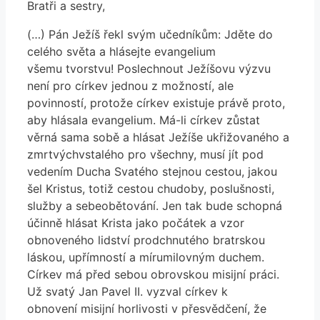
Bratři a sestry,
(…) Pán Ježíš řekl svým učedníkům: Jděte do
celého světa a hlásejte evangelium
všemu tvorstvu! Poslechnout Ježíšovu výzvu
není pro církev jednou z možností, ale
povinností, protože církev existuje právě proto,
aby hlásala evangelium. Má-li církev zůstat
věrná sama sobě a hlásat Ježíše ukřižovaného a
zmrtvýchvstalého pro všechny, musí jít pod
vedením Ducha Svatého stejnou cestou, jakou
šel Kristus, totiž cestou chudoby, poslušnosti,
služby a sebeobětování. Jen tak bude schopná
účinně hlásat Krista jako počátek a vzor
obnoveného lidství prodchnutého bratrskou
láskou, upřímností a mírumilovným duchem.
Církev má před sebou obrovskou misijní práci.
Už svatý Jan Pavel II. vyzval církev k
obnovení misijní horlivosti v přesvědčení, že