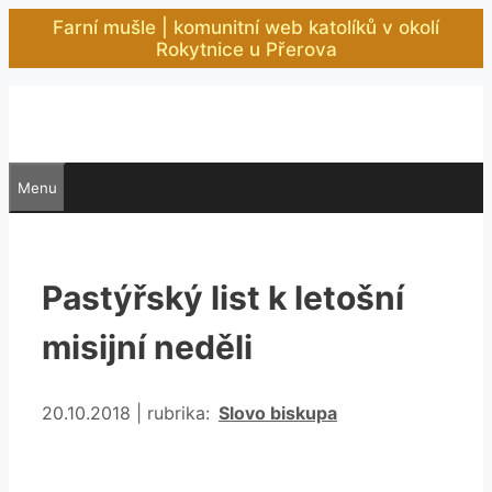
Přeskočit
Farní mušle | komunitní web katolíků v okolí
na
Rokytnice u Přerova
obsah
Menu
Pastýřský list k letošní
misijní neděli
Rubriky
20.10.2018
|
rubrika:
Slovo biskupa