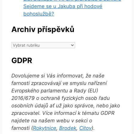
Sejdeme se u Jakuba při hodové
bohoslužbě?
Archiv příspěvků
Archiv
příspěvků
GDPR
Dovolujeme si Vás informovat, že naše
farnosti zpracovávají ve smyslu nařízení
Evropského parlamentu a Rady (EU)
2016/679 o ochraně fyzických osob řadu
osobních údajů ať už jako správce, nebo jako
zpracovatel. Více informací k tématu GDPR
najdete na našem webu v sekci o
farnosti (
Rokytnice
,
Brodek
,
Citov
).