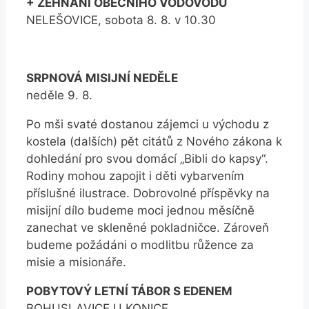
+ ŽEHNÁNÍ OBECNÍHO VODOVODU
NELEŠOVICE, sobota 8. 8. v 10.30
SRPNOVÁ MISIJNÍ NEDĚLE
neděle 9. 8.
Po mši svaté dostanou zájemci u východu z
kostela (dalších) pět citátů z Nového zákona k
dohledání pro svou domácí „Bibli do kapsy“.
Rodiny mohou zapojit i děti vybarvením
příslušné ilustrace. Dobrovolné příspěvky na
misijní dílo budeme moci jednou měsíčně
zanechat ve skleněné pokladničce. Zároveň
budeme požádáni o modlitbu růžence za
misie a misionáře.
POBYTOVÝ LETNÍ TÁBOR S EDENEM
BOHUSLAVICE U KONICE