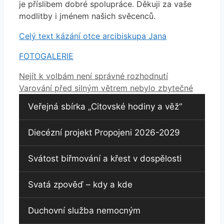
je příslibem dobré spolupráce. Děkuji za vaše
modlitby i jménem našich svěcenců.
Celý text kázání otce arcibiskupa Jana
FOTOGALERIE
Nejít k volbám není správné rozhodnutí
Varování před silným větrem nebylo zbytečné
Veřejná sbírka „Citovské hodiny a věž“
Diecézní projekt Propojeni 2026-2029
Svátost biřmování a křest v dospělosti
Svatá zpověď – kdy a kde
Duchovní služba nemocným