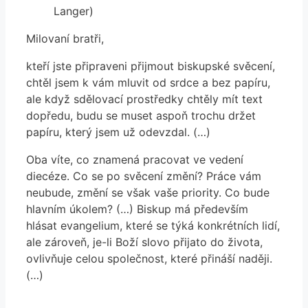
Langer)
Milovaní bratři,
kteří jste připraveni přijmout biskupské svěcení,
chtěl jsem k vám mluvit od srdce a bez papíru,
ale když sdělovací prostředky chtěly mít text
dopředu, budu se muset aspoň trochu držet
papíru, který jsem už odevzdal. (…)
Oba víte, co znamená pracovat ve vedení
diecéze. Co se po svěcení změní? Práce vám
neubude, změní se však vaše priority. Co bude
hlavním úkolem? (…) Biskup má především
hlásat evangelium, které se týká konkrétních lidí,
ale zároveň, je-li Boží slovo přijato do života,
ovlivňuje celou společnost, které přináší naději.
(…)