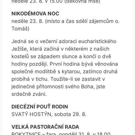
neděle 23. 8. v 15.00 (děkovná mše)
NIKODÉMOVA NOC
neděle 23. 8. (místo a čas sdělí zájemcům o.
Tomáš)
Jedná se o večerní adoraci eucharistického
Ježíše, která začíná v některém z našich
kostelů se západem slunce a končí o dvě
hodiny později. První hodina bývá věnována
společné modlitbě s kytarou, zatímco druhá
probíhá v tichu. Toužíte-li se zastavit v
jedinečné přítomnosti svého Boha, jste
srdečně zváni.
DIECÉZNÍ POUŤ RODIN
SVATÝ HOSTÝN, sobota 29. 8.
VELKÁ PASTORAČNÍ RADA
ROKYTNICE – fara, pondělí 31. 8. v 18.00