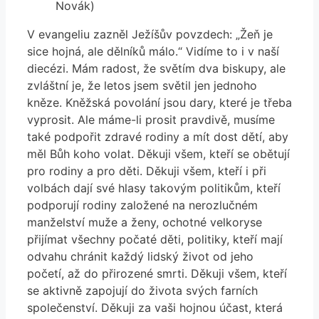
Novák)
V evangeliu zazněl Ježíšův povzdech: „Žeň je
sice hojná, ale dělníků málo.“ Vidíme to i v naší
diecézi. Mám radost, že světím dva biskupy, ale
zvláštní je, že letos jsem světil jen jednoho
kněze. Kněžská povolání jsou dary, které je třeba
vyprosit. Ale máme-li prosit pravdivě, musíme
také podpořit zdravé rodiny a mít dost dětí, aby
měl Bůh koho volat. Děkuji všem, kteří se obětují
pro rodiny a pro děti. Děkuji všem, kteří i při
volbách dají své hlasy takovým politikům, kteří
podporují rodiny založené na nerozlučném
manželství muže a ženy, ochotné velkoryse
přijímat všechny počaté děti, politiky, kteří mají
odvahu chránit každý lidský život od jeho
početí, až do přirozené smrti. Děkuji všem, kteří
se aktivně zapojují do života svých farních
společenství. Děkuji za vaši hojnou účast, která