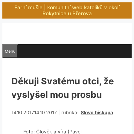
Přeskočit
Farní mušle | komunitní web katolíků v okolí
na
Rokytnice u Přerova
obsah
Menu
Děkuji Svatému otci, že
vyslyšel mou prosbu
Rubriky
14.10.2017
14.10.2017
|
rubrika:
Slovo biskupa
Foto: Člověk a víra (Pavel