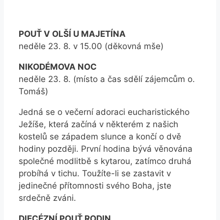
POUŤ V OLŠÍ U MAJETÍNA
neděle 23. 8. v 15.00 (děkovná mše)
NIKODÉMOVA NOC
neděle 23. 8. (místo a čas sdělí zájemcům o.
Tomáš)
Jedná se o večerní adoraci eucharistického
Ježíše, která začíná v některém z našich
kostelů se západem slunce a končí o dvě
hodiny později. První hodina bývá věnována
společné modlitbě s kytarou, zatímco druhá
probíhá v tichu. Toužíte-li se zastavit v
jedinečné přítomnosti svého Boha, jste
srdečně zváni.
DIECÉZNÍ POUŤ RODIN