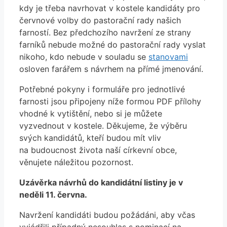
kdy je třeba navrhovat v kostele kandidáty pro
červnové volby do pastorační rady našich
farností. Bez předchozího navržení ze strany
farníků nebude možné do pastorační rady vyslat
nikoho, kdo nebude v souladu se
stanovami
osloven farářem s návrhem na přímé jmenování.
Potřebné pokyny i formuláře pro jednotlivé
farnosti jsou připojeny níže formou PDF přílohy
vhodné k vytištění, nebo si je můžete
vyzvednout v kostele. Děkujeme, že výběru
svých kandidátů, kteří budou mít vliv
na budoucnost života naší církevní obce,
věnujete náležitou pozornost.
Uzávěrka návrhů do kandidátní listiny je v
neděli 11. června.
Navržení kandidáti budou požádáni, aby včas
vyjádřili případný nesouhlas s nominací na