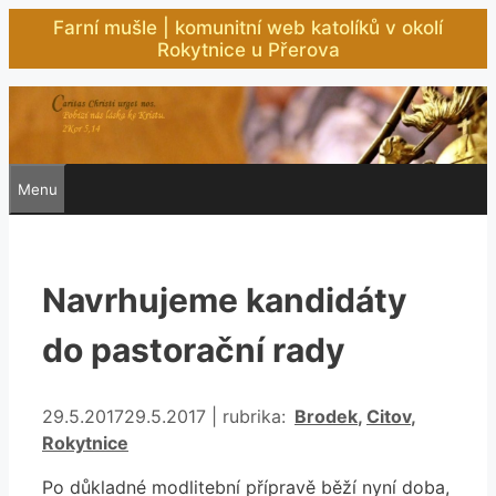
Přeskočit
Farní mušle | komunitní web katolíků v okolí
na
Rokytnice u Přerova
obsah
Menu
Navrhujeme kandidáty
do pastorační rady
Rubriky
29.5.2017
29.5.2017
|
rubrika:
Brodek
,
Citov
,
Rokytnice
Po důkladné modlitební přípravě běží nyní doba,