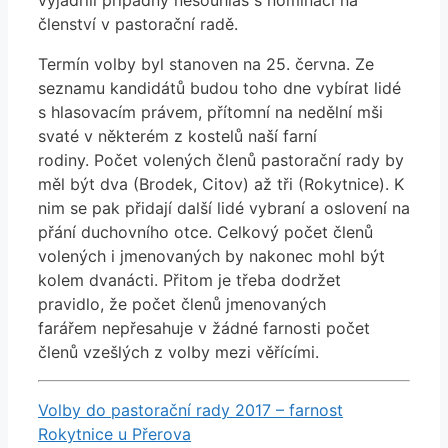
členství v pastorační radě.
Termín volby byl stanoven na 25. června. Ze
seznamu kandidátů budou toho dne vybírat lidé
s hlasovacím právem, přítomní na nedělní mši
svaté v některém z kostelů naší farní
rodiny. Počet volených členů pastorační rady by
měl být dva (Brodek, Citov) až tři (Rokytnice). K
nim se pak přidají další lidé vybraní a oslovení na
přání duchovního otce. Celkový počet členů
volených i jmenovaných by nakonec mohl být
kolem dvanácti. Přitom je třeba dodržet
pravidlo, že počet členů jmenovaných
farářem nepřesahuje v žádné farnosti počet
členů vzešlých z volby mezi věřícími.
Volby do pastorační rady 2017 – farnost
Rokytnice u Přerova