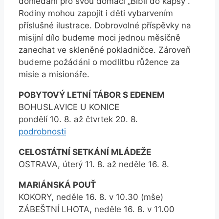
dohledání pro svou domácí „Bibli do kapsy“.
Rodiny mohou zapojit i děti vybarvením
příslušné ilustrace. Dobrovolné příspěvky na
misijní dílo budeme moci jednou měsíčně
zanechat ve skleněné pokladničce. Zároveň
budeme požádáni o modlitbu růžence za
misie a misionáře.
POBYTOVÝ LETNÍ TÁBOR S EDENEM
BOHUSLAVICE U KONICE
pondělí 10. 8. až čtvrtek 20. 8.
podrobnosti
CELOSTÁTNÍ SETKÁNÍ MLÁDEŽE
OSTRAVA, úterý 11. 8. až neděle 16. 8.
MARIÁNSKÁ POUŤ
KOKORY, neděle 16. 8. v 10.30 (mše)
ZÁBEŠTNÍ LHOTA, neděle 16. 8. v 11.00