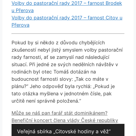
Volby do pastorační rady 2017 – farnost Brodek
u Přerova
Volby do pastorační rady 2017 – farnost Citov u
Přerova
Pokud by si někdo z důvodu chybějících
zkušeností nebyl jistý smyslem volby pastorační
rady farnosti, ať se zamyslí nad následující
situací. Při jedné ze svých nedělních návštěv v
rodinách byl otec Tomáš dotázán na
budoucnost farnosti slovy: „Tak co máte v
plánu?“ Jeho odpověď byla rychlá: „Pokud je
tato otázka myšlena v jednotném čísle, pak
určitě není správně položená.“
Může se náš pan farář stát dominikánem?
Benefiční koncert člena vlády České republiky
Veřejná sbírka „Citovské hodiny a věž“