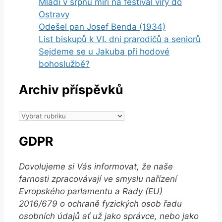
Mladí v srpnu míří na festival víry do
Ostravy
Odešel pan Josef Benda (1934)
List biskupů k VI. dni prarodičů a seniorů
Sejdeme se u Jakuba při hodové
bohoslužbě?
Archiv příspěvků
Archiv
příspěvků
GDPR
Dovolujeme si Vás informovat, že naše
farnosti zpracovávají ve smyslu nařízení
Evropského parlamentu a Rady (EU)
2016/679 o ochraně fyzických osob řadu
osobních údajů ať už jako správce, nebo jako