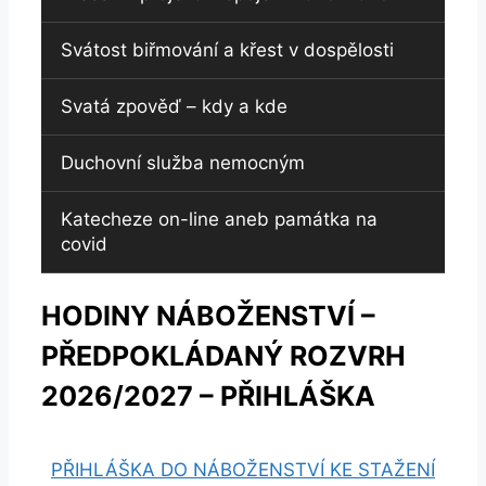
Svátost biřmování a křest v dospělosti
Svatá zpověď – kdy a kde
Duchovní služba nemocným
Katecheze on-line aneb památka na
covid
HODINY NÁBOŽENSTVÍ –
PŘEDPOKLÁDANÝ ROZVRH
2026/2027 – PŘIHLÁŠKA
PŘIHLÁŠKA DO NÁBOŽENSTVÍ KE STAŽENÍ