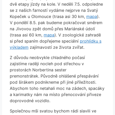
dvě etapy jízdy na kole. V neděli 7.5. odpoledne
se z našich farností vydáme nejprve na Svatý
Kopeček u Olomouce (trasa asi 30 km,
mapa
).
V pondělí 8.5. pak budeme pokračovat směrem
na Jívovou zpět domů přes Mariánské údolí
(trasa asi 60 km,
mapa
). V zoologické zahradě
si před spaním dopřejeme speciální
prohlídku s
výkladem
zajímavostí ze života zvířat.
Z důvodu neobvykle chladného počasí
zajistíme raději nocleh pod střechou v
prostorách Norbertina sester
premonstrátek. Původně ohlášené přespávání
pod širákem podnikneme při jiné příležitosti.
Abychom toho netahali moc na zádech, spacáky
a karimatky nám na místo přenocování přiveze
doprovodné vozidlo.
Společnou mši svatou bychom rádi slavili ve