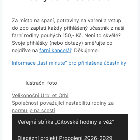
Za místo na spaní, potraviny na vaření a vstup
do zoo zaplatí každý přihlášený účastník z naší
farní rodiny pouhých 150,- Kč. Není to skvělé?
Svoje přihlášky (nebo dotazy) směřujte co
nejdříve na
farní kancelář
. Děkujeme.
Informace „last minute“ pro přihlášené účastníky
ilustrační foto
Velikonoční Urbi et Orbi
Společnost považující nestabilitu rodiny za
normu je na scestí
Veřejná sbírka „Citovské hodiny a věž“
Diecézní projekt Propojeni 2026-2029