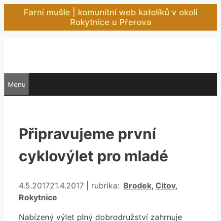
Přeskočit
Farní mušle | komunitní web katolíků v okolí
na
Rokytnice u Přerova
obsah
Menu
Připravujeme první
cyklovýlet pro mladé
Rubriky
4.5.2017
21.4.2017
|
rubrika:
Brodek
,
Citov
,
Rokytnice
Nabízený výlet plný dobrodružství zahrnuje