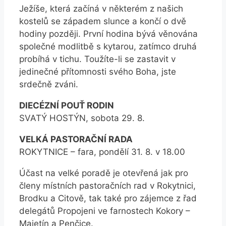
Ježíše, která začíná v některém z našich
kostelů se západem slunce a končí o dvě
hodiny později. První hodina bývá věnována
společné modlitbě s kytarou, zatímco druhá
probíhá v tichu. Toužíte-li se zastavit v
jedinečné přítomnosti svého Boha, jste
srdečně zváni.
DIECÉZNÍ POUŤ RODIN
SVATÝ HOSTÝN, sobota 29. 8.
VELKÁ PASTORAČNÍ RADA
ROKYTNICE – fara, pondělí 31. 8. v 18.00
Účast na velké poradě je otevřená jak pro
členy místních pastoračních rad v Rokytnici,
Brodku a Citově, tak také pro zájemce z řad
delegátů Propojeni ve farnostech Kokory –
Majetín a Penčice.