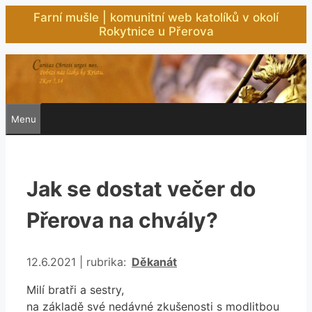
Přeskočit
Farní mušle | komunitní web katolíků v okolí
na
Rokytnice u Přerova
obsah
Menu
Jak se dostat večer do
Přerova na chvály?
Rubriky
12.6.2021
|
rubrika:
Děkanát
Milí bratři a sestry,
na základě své nedávné zkušenosti s modlitbou