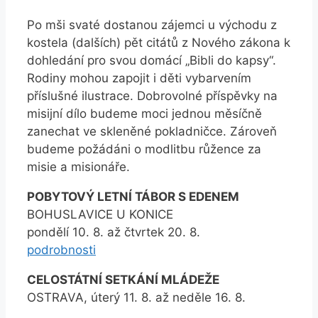
Po mši svaté dostanou zájemci u východu z
kostela (dalších) pět citátů z Nového zákona k
dohledání pro svou domácí „Bibli do kapsy“.
Rodiny mohou zapojit i děti vybarvením
příslušné ilustrace. Dobrovolné příspěvky na
misijní dílo budeme moci jednou měsíčně
zanechat ve skleněné pokladničce. Zároveň
budeme požádáni o modlitbu růžence za
misie a misionáře.
POBYTOVÝ LETNÍ TÁBOR S EDENEM
BOHUSLAVICE U KONICE
pondělí 10. 8. až čtvrtek 20. 8.
podrobnosti
CELOSTÁTNÍ SETKÁNÍ MLÁDEŽE
OSTRAVA, úterý 11. 8. až neděle 16. 8.