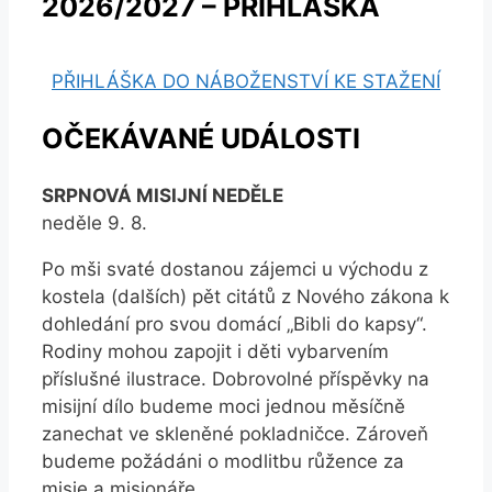
2026/2027 – PŘIHLÁŠKA
PŘIHLÁŠKA DO NÁBOŽENSTVÍ KE STAŽENÍ
OČEKÁVANÉ UDÁLOSTI
SRPNOVÁ MISIJNÍ NEDĚLE
neděle 9. 8.
Po mši svaté dostanou zájemci u východu z
kostela (dalších) pět citátů z Nového zákona k
dohledání pro svou domácí „Bibli do kapsy“.
Rodiny mohou zapojit i děti vybarvením
příslušné ilustrace. Dobrovolné příspěvky na
misijní dílo budeme moci jednou měsíčně
zanechat ve skleněné pokladničce. Zároveň
budeme požádáni o modlitbu růžence za
misie a misionáře.