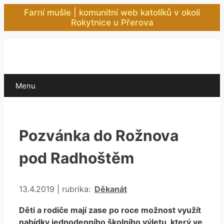
Přeskočit
Farní mušle | komunitní web katolíků v okolí
na
Rokytnice u Přerova
obsah
Menu
Pozvánka do Rožnova
pod Radhoštěm
Rubriky
13.4.2019
|
rubrika:
Děkanát
Děti a rodiče mají zase po roce možnost využít
nabídky jednodenního školního výletu, který ve