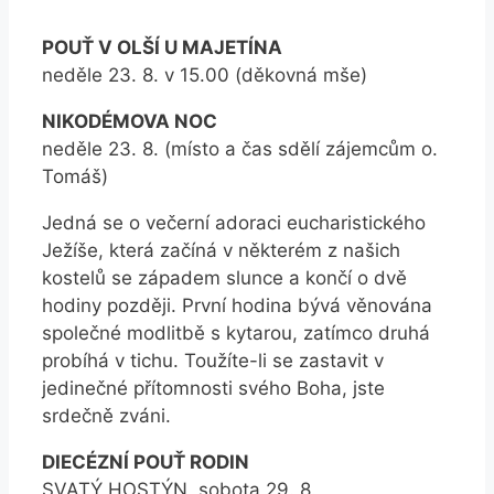
POUŤ V OLŠÍ U MAJETÍNA
neděle 23. 8. v 15.00 (děkovná mše)
NIKODÉMOVA NOC
neděle 23. 8. (místo a čas sdělí zájemcům o.
Tomáš)
Jedná se o večerní adoraci eucharistického
Ježíše, která začíná v některém z našich
kostelů se západem slunce a končí o dvě
hodiny později. První hodina bývá věnována
společné modlitbě s kytarou, zatímco druhá
probíhá v tichu. Toužíte-li se zastavit v
jedinečné přítomnosti svého Boha, jste
srdečně zváni.
DIECÉZNÍ POUŤ RODIN
SVATÝ HOSTÝN, sobota 29. 8.