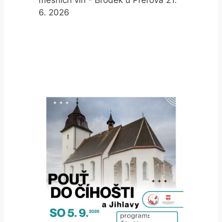
mešních vín - Brodek u Přerova 21.
6. 2026