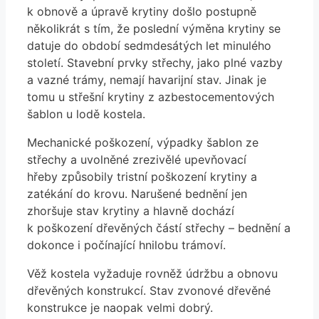
k obnově a úpravě krytiny došlo postupně
několikrát s tím, že poslední výměna krytiny se
datuje do období sedmdesátých let minulého
století. Stavební prvky střechy, jako plné vazby
a vazné trámy, nemají havarijní stav. Jinak je
tomu u střešní krytiny z azbestocementových
šablon u lodě kostela.
Mechanické poškození, výpadky šablon ze
střechy a uvolněné zrezivělé upevňovací
hřeby způsobily tristní poškození krytiny a
zatékání do krovu. Narušené bednění jen
zhoršuje stav krytiny a hlavně dochází
k poškození dřevěných částí střechy – bednění a
dokonce i počínající hnilobu trámoví.
Věž kostela vyžaduje rovněž údržbu a obnovu
dřevěných konstrukcí. Stav zvonové dřevěné
konstrukce je naopak velmi dobrý.