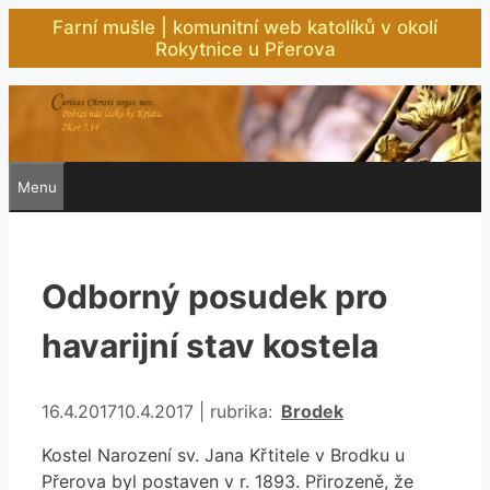
Přeskočit
Farní mušle | komunitní web katolíků v okolí
na
Rokytnice u Přerova
obsah
Menu
Odborný posudek pro
havarijní stav kostela
Rubriky
16.4.2017
10.4.2017
|
rubrika:
Brodek
Kostel Narození sv. Jana Křtitele v Brodku u
Přerova byl postaven v r. 1893. Přirozeně, že