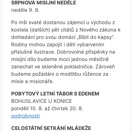
SRPNOVÁ MISIJNÍ NEDĚLE
neděle 9. 8.
Po mši svaté dostanou zájemci u východu z
kostela (dalších) pět citátů z Nového zákona k
dohledání pro svou domácí „Bibli do kapsy“.
Rodiny mohou zapojit i děti vybarvením
příslušné ilustrace. Dobrovolné příspěvky na
misijní dílo budeme moci jednou měsíčně
zanechat ve skleněné pokladničce. Zároveň
budeme požádáni o modlitbu růžence za
misie a misionáře.
POBYTOVÝ LETNÍ TÁBOR S EDENEM
BOHUSLAVICE U KONICE
pondělí 10. 8. až čtvrtek 20. 8.
podrobnosti
CELOSTÁTNÍ SETKÁNÍ MLÁDEŽE