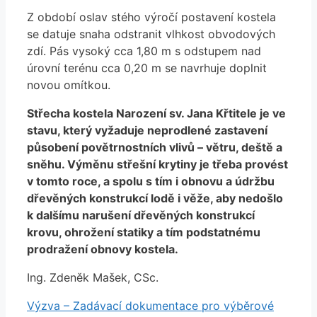
Z období oslav stého výročí postavení kostela
se datuje snaha odstranit vlhkost obvodových
zdí. Pás vysoký cca 1,80 m s odstupem nad
úrovní terénu cca 0,20 m se navrhuje doplnit
novou omítkou.
Střecha kostela Narození sv. Jana Křtitele je ve
stavu, který vyžaduje neprodlené zastavení
působení povětrnostních vlivů – větru, deště a
sněhu. Výměnu střešní krytiny je třeba provést
v tomto roce, a spolu s tím i obnovu a údržbu
dřevěných konstrukcí lodě i věže, aby nedošlo
k dalšímu narušení dřevěných konstrukcí
krovu, ohrožení statiky a tím podstatnému
prodražení obnovy kostela.
Ing. Zdeněk Mašek, CSc.
Výzva – Zadávací dokumentace pro výběrové