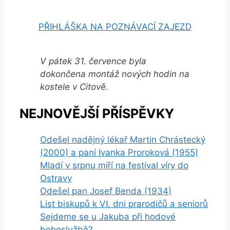
PŘIHLÁŠKA NA POZNÁVACÍ ZAJEZD
V pátek 31. července byla
dokončena montáž nových hodin na
kostele v Citově.
NEJNOVĚJŠÍ PŘÍSPĚVKY
Odešel nadějný lékař Martin Chrástecký
(2000) a paní Ivanka Proroková (1955)
Mladí v srpnu míří na festival víry do
Ostravy
Odešel pan Josef Benda (1934)
List biskupů k VI. dni prarodičů a seniorů
Sejdeme se u Jakuba při hodové
bohoslužbě?