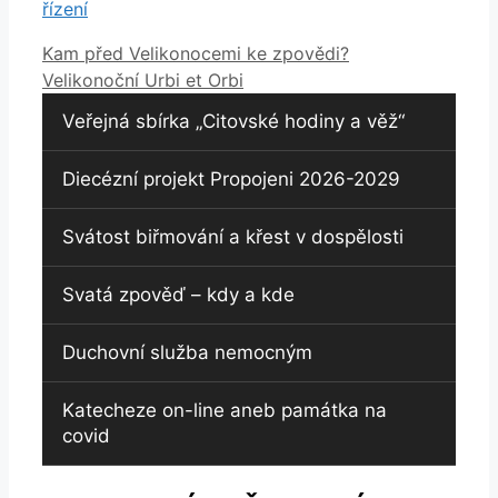
řízení
Kam před Velikonocemi ke zpovědi?
Velikonoční Urbi et Orbi
Veřejná sbírka „Citovské hodiny a věž“
Diecézní projekt Propojeni 2026-2029
Svátost biřmování a křest v dospělosti
Svatá zpověď – kdy a kde
Duchovní služba nemocným
Katecheze on-line aneb památka na
covid