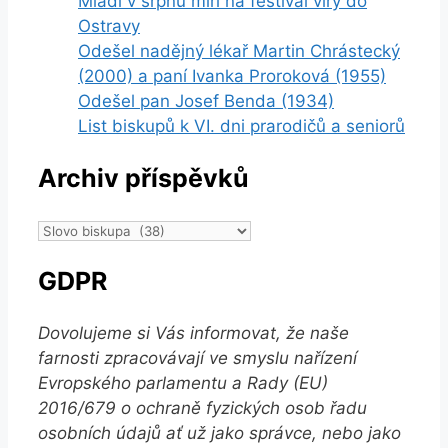
Mladí v srpnu míří na festival víry do
Ostravy
Odešel nadějný lékař Martin Chrástecký
(2000) a paní Ivanka Proroková (1955)
Odešel pan Josef Benda (1934)
List biskupů k VI. dni prarodičů a seniorů
Archiv příspěvků
Archiv
příspěvků
GDPR
Dovolujeme si Vás informovat, že naše
farnosti zpracovávají ve smyslu nařízení
Evropského parlamentu a Rady (EU)
2016/679 o ochraně fyzických osob řadu
osobních údajů ať už jako správce, nebo jako