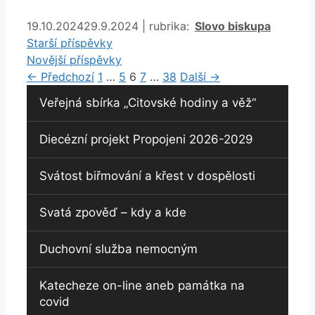
Rubriky
19.10.2024
29.9.2024
|
rubrika:
Slovo biskupa
Starší příspěvky
Novější příspěvky
Stránka
Stránka
Stránka
Stránka
Stránka
←
Předchozí
1
…
5
6
7
…
38
Další
→
Veřejná sbírka „Citovské hodiny a věž“
Diecézní projekt Propojeni 2026-2029
Svátost biřmování a křest v dospělosti
Svatá zpověď – kdy a kde
Duchovní služba nemocným
Katecheze on-line aneb památka na
covid