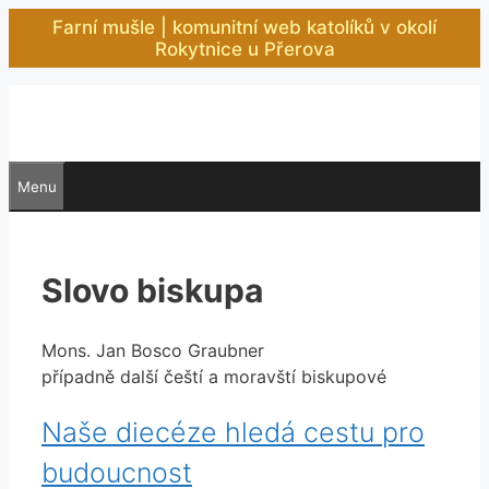
Přeskočit
Farní mušle | komunitní web katolíků v okolí
na
Rokytnice u Přerova
obsah
Menu
Slovo biskupa
Mons. Jan Bosco Graubner
případně další čeští a moravští biskupové
Naše diecéze hledá cestu pro
budoucnost