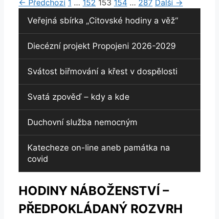
Stránka
Stránka
Stránka
Stránka
Stránka
←
Předchozí
1
…
152
153
154
…
287
Další
→
Veřejná sbírka „Citovské hodiny a věž“
Diecézní projekt Propojeni 2026-2029
Svátost biřmování a křest v dospělosti
Svatá zpověď – kdy a kde
Duchovní služba nemocným
Katecheze on-line aneb památka na
covid
HODINY NÁBOŽENSTVÍ –
PŘEDPOKLÁDANÝ ROZVRH