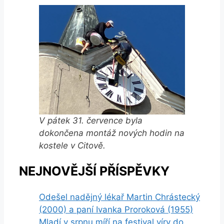
V pátek 31. července byla
dokončena montáž nových hodin na
kostele v Citově.
NEJNOVĚJŠÍ PŘÍSPĚVKY
Odešel nadějný lékař Martin Chrástecký
(2000) a paní Ivanka Proroková (1955)
Mladí v srpnu míří na festival víry do