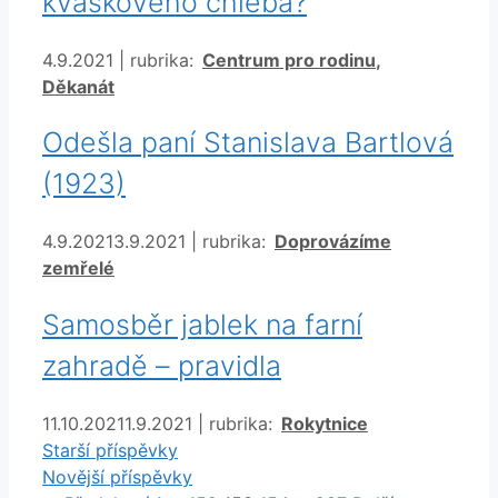
kváskového chleba?
Rubriky
4.9.2021
|
rubrika:
Centrum pro rodinu
,
Děkanát
Odešla paní Stanislava Bartlová
(1923)
Rubriky
4.9.2021
3.9.2021
|
rubrika:
Doprovázíme
zemřelé
Samosběr jablek na farní
zahradě – pravidla
Rubriky
11.10.2021
1.9.2021
|
rubrika:
Rokytnice
Starší příspěvky
Novější příspěvky