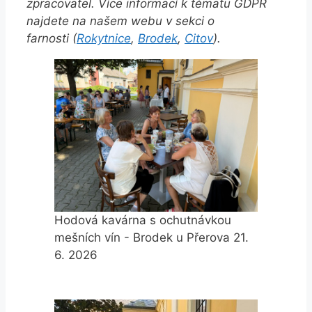
zpracovatel. Více informací k tématu GDPR
najdete na našem webu v sekci o
farnosti (
Rokytnice
,
Brodek
,
Citov
).
Hodová kavárna s ochutnávkou
mešních vín - Brodek u Přerova 21.
6. 2026