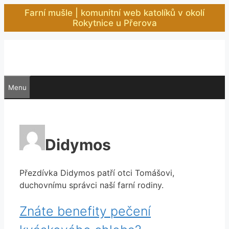
Přeskočit
Farní mušle | komunitní web katolíků v okolí
na
Rokytnice u Přerova
obsah
Menu
Didymos
Přezdívka Didymos patří otci Tomášovi,
duchovnímu správci naší farní rodiny.
Znáte benefity pečení