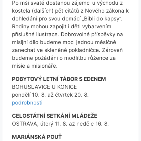
Po mši svaté dostanou zájemci u východu z
kostela (dalších) pět citátů z Nového zákona k
dohledání pro svou domácí „Bibli do kapsy“.
Rodiny mohou zapojit i děti vybarvením
příslušné ilustrace. Dobrovolné příspěvky na
misijní dílo budeme moci jednou měsíčně
zanechat ve skleněné pokladničce. Zároveň
budeme požádáni o modlitbu růžence za
misie a misionáře.
POBYTOVÝ LETNÍ TÁBOR S EDENEM
BOHUSLAVICE U KONICE
pondělí 10. 8. až čtvrtek 20. 8.
podrobnosti
CELOSTÁTNÍ SETKÁNÍ MLÁDEŽE
OSTRAVA, úterý 11. 8. až neděle 16. 8.
MARIÁNSKÁ POUŤ