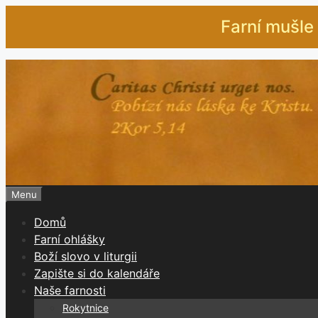
Přeskočit
Farní mušle 
na
obsah
Menu
Domů
Farní ohlášky
Boží slovo v liturgii
Zapište si do kalendáře
Naše farnosti
Rokytnice