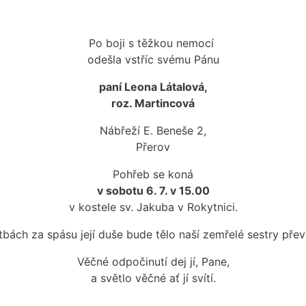
Po boji s těžkou nemocí
odešla vstříc svému Pánu
paní Leona Látalová,
roz. Martincová
Nábřeží E. Beneše 2,
Přerov
Pohřeb se koná
v sobotu 6. 7. v 15.00
v kostele sv. Jakuba v Rokytnici.
tbách za spásu její duše bude tělo naší zemřelé sestry pře
Věčné odpočinutí dej jí, Pane,
a světlo věčné ať jí svítí.