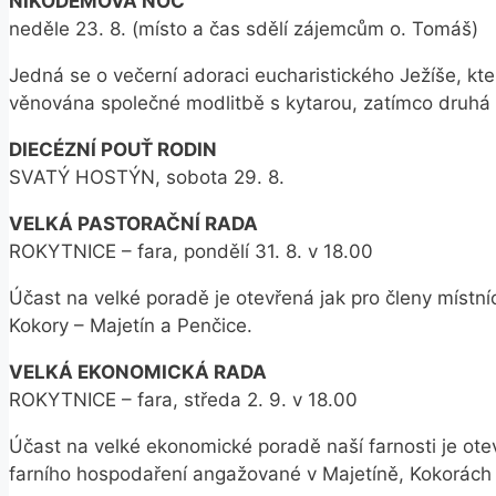
NIKODÉMOVA NOC
neděle 23. 8. (místo a čas sdělí zájemcům o. Tomáš)
Jedná se o večerní adoraci eucharistického Ježíše, kt
věnována společné modlitbě s kytarou, zatímco druhá pr
DIECÉZNÍ POUŤ RODIN
SVATÝ HOSTÝN, sobota 29. 8.
VELKÁ PASTORAČNÍ RADA
ROKYTNICE – fara, pondělí 31. 8. v 18.00
Účast na velké poradě je otevřená jak pro členy místní
Kokory – Majetín a Penčice.
VELKÁ EKONOMICKÁ RADA
ROKYTNICE – fara, středa 2. 9. v 18.00
Účast na velké ekonomické poradě naší farnosti je otev
farního hospodaření angažované v Majetíně, Kokorách 