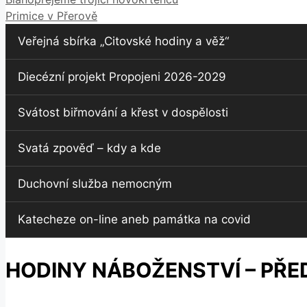
Primice v Přerově
Veřejná sbírka „Citovské hodiny a věž“
Diecézní projekt Propojeni 2026-2029
Svátost biřmování a křest v dospělosti
Svatá zpověď – kdy a kde
Duchovní služba nemocným
Katecheze on-line aneb památka na covid
HODINY NÁBOŽENSTVÍ – PŘE