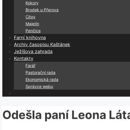
Kokory
Brodek u Přerova
Citov
Majetín
Penčice
Farní knihovna
Archiv časopisu Kaštánek
Ježíšova zahrada
Kontakty
Farář
Pastorační rada
Ekonomická rada
Správce webu
Odešla paní Leona Lát