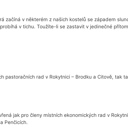
erá začíná v některém z našich kostelů se západem slunc
obíhá v tichu. Toužíte-li se zastavit v jedinečné příto
ch pastoračních rad v Rokytnici – Brodku a Citově, tak 
řená jak pro členy místních ekonomických rad v Rokytnici
a Penčicích.