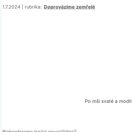
Rubriky
1.7.2024
|
rubrika:
Doprovázíme zemřelé
Po mši svaté a modli
Blahopřejeme trojici novokřtěnců