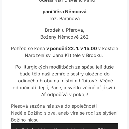
paní Věra Němcová
roz. Baranová
Brodek u Přerova,
Boženy Němcové 262
Pohřeb se koná
v pondělí 22. 1. v 15.00
v kostele
Narození sv. Jana Křtitele v Brodku.
Po liturgických modlitbách za spásu její duše
bude tělo naší zemřelé sestry uloženo do
rodinného hrobu na místním hřbitově. Věčné
odpočinutí dej jí, Pane, a světlo věčné ať jí svítí.
Ať odpočívá v pokoji!
Plesová sezóna nás zve do společnosti
Neděle Božího slova, aneb víra se rodí ze slyšení
Božího hlasu