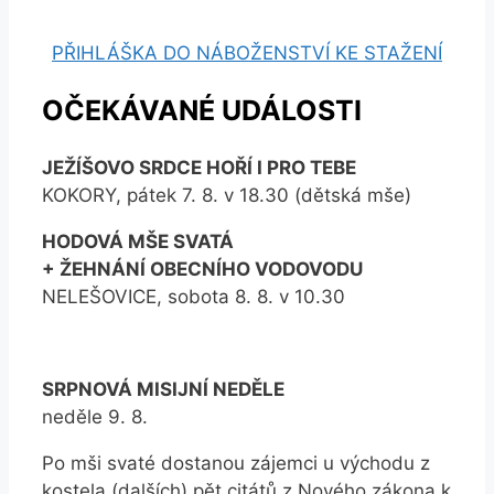
PŘIHLÁŠKA DO NÁBOŽENSTVÍ KE STAŽENÍ
OČEKÁVANÉ UDÁLOSTI
JEŽÍŠOVO SRDCE HOŘÍ I PRO TEBE
KOKORY, pátek 7. 8. v 18.30 (dětská mše)
HODOVÁ MŠE SVATÁ
+ ŽEHNÁNÍ OBECNÍHO VODOVODU
NELEŠOVICE, sobota 8. 8. v 10.30
SRPNOVÁ MISIJNÍ NEDĚLE
neděle 9. 8.
Po mši svaté dostanou zájemci u východu z
kostela (dalších) pět citátů z Nového zákona k