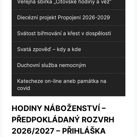
Veřejná sbírka „Citovské hodiny a věž“
Diecézní projekt Propojeni 2026-2029
Svátost biřmování a křest v dospělosti
Svatá zpověď – kdy a kde
Duchovní služba nemocným
Katecheze on-line aneb památka na
covid
HODINY NÁBOŽENSTVÍ –
PŘEDPOKLÁDANÝ ROZVRH
2026/2027 – PŘIHLÁŠKA