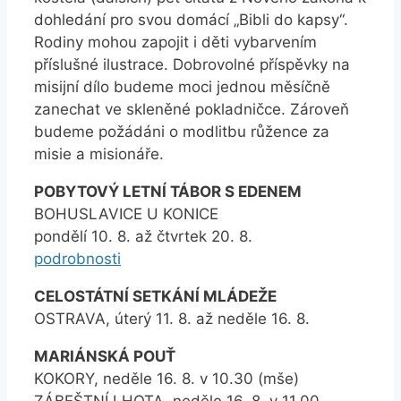
dohledání pro svou domácí „Bibli do kapsy“.
Rodiny mohou zapojit i děti vybarvením
příslušné ilustrace. Dobrovolné příspěvky na
misijní dílo budeme moci jednou měsíčně
zanechat ve skleněné pokladničce. Zároveň
budeme požádáni o modlitbu růžence za
misie a misionáře.
POBYTOVÝ LETNÍ TÁBOR S EDENEM
BOHUSLAVICE U KONICE
pondělí 10. 8. až čtvrtek 20. 8.
podrobnosti
CELOSTÁTNÍ SETKÁNÍ MLÁDEŽE
OSTRAVA, úterý 11. 8. až neděle 16. 8.
MARIÁNSKÁ POUŤ
KOKORY, neděle 16. 8. v 10.30 (mše)
ZÁBEŠTNÍ LHOTA, neděle 16. 8. v 11.00