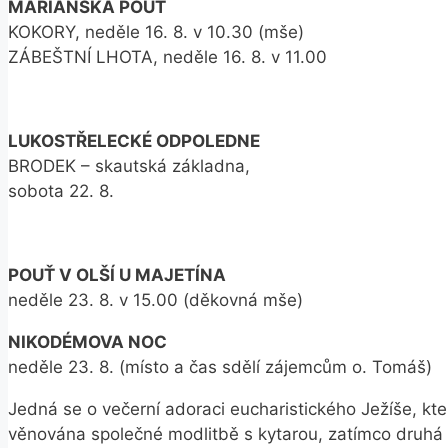
MARIÁNSKÁ POUŤ
KOKORY, neděle 16. 8. v 10.30 (mše)
ZÁBEŠTNÍ LHOTA, neděle 16. 8. v 11.00
LUKOSTŘELECKÉ ODPOLEDNE
BRODEK – skautská základna,
sobota 22. 8.
POUŤ V OLŠÍ U MAJETÍNA
neděle 23. 8. v 15.00 (děkovná mše)
NIKODÉMOVA NOC
neděle 23. 8. (místo a čas sdělí zájemcům o. Tomáš)
Jedná se o večerní adoraci eucharistického Ježíše, kt
věnována společné modlitbě s kytarou, zatímco druhá pr