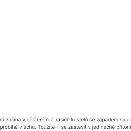
erá začíná v některém z našich kostelů se západem slunc
obíhá v tichu. Toužíte-li se zastavit v jedinečné příto