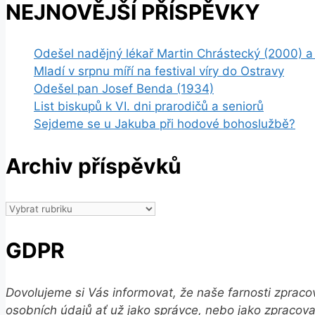
NEJNOVĚJŠÍ PŘÍSPĚVKY
Odešel nadějný lékař Martin Chrástecký (2000) a
Mladí v srpnu míří na festival víry do Ostravy
Odešel pan Josef Benda (1934)
List biskupů k VI. dni prarodičů a seniorů
Sejdeme se u Jakuba při hodové bohoslužbě?
Archiv příspěvků
Archiv
příspěvků
GDPR
Dovolujeme si Vás informovat, že naše farnosti zprac
osobních údajů ať už jako správce, nebo jako zpracova