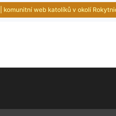
| komunitní web katolíků v okolí Rokytn