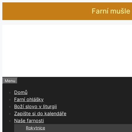
Přeskočit
Farní mušle 
na
obsah
Menu
Domů
Farní ohlášky
Boží slovo v liturgii
Zapište si do kalendáře
Naše farnosti
Rokytnice