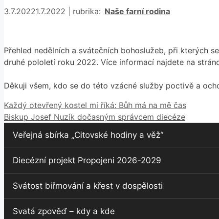
Rubriky
3.7.2022
1.7.2022
|
rubrika:
Naše farní rodina
Přehled nedělních a svátečních bohoslužeb, při kterých s
druhé pololetí roku 2022. Více informací najdete na strá
Děkuji všem, kdo se do této vzácné služby poctivě a och
Každý otevřený kostel mi říká: Bůh má na mě čas
Biskup Josef Nuzík dočasným správcem diecéze
Veřejná sbírka „Citovské hodiny a věž“
Diecézní projekt Propojeni 2026-2029
Svátost biřmování a křest v dospělosti
Svatá zpověď – kdy a kde