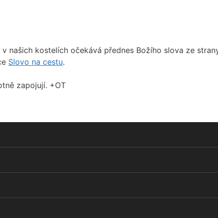
e v našich kostelích očekává přednes Božího slova ze stra
nce
Slovo na cestu
.
otně zapojují. +OT