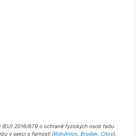
y (EU) 2016/679 o ochraně fyzických osob řadu
u v sekci o farnosti (
Rokytnice
,
Brodek
,
Citov
).