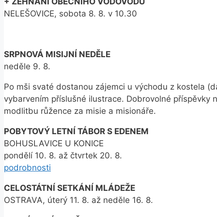
+ ŽEHNÁNÍ OBECNÍHO VODOVODU
NELEŠOVICE, sobota 8. 8. v 10.30
SRPNOVÁ MISIJNÍ NEDĚLE
neděle 9. 8.
Po mši svaté dostanou zájemci u východu z kostela (da
vybarvením příslušné ilustrace. Dobrovolné příspěvky
modlitbu růžence za misie a misionáře.
POBYTOVÝ LETNÍ TÁBOR S EDENEM
BOHUSLAVICE U KONICE
pondělí 10. 8. až čtvrtek 20. 8.
podrobnosti
CELOSTÁTNÍ SETKÁNÍ MLÁDEŽE
OSTRAVA, úterý 11. 8. až neděle 16. 8.