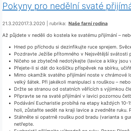
Pokyny pro nedělní svaté přijím
Rubriky
21.3.2020
17.3.2020
|
rubrika:
Naše farní rodina
Až půjdete v neděli do kostela ke svatému přijímání – nebo
Hned po příchodu si dezinfikujte ruce sprejem. Svě
Pozdravte Ježíše přítomného v Nejsvětější svátosti
Ničeho se zbytečně nedotýkejte (lavice a kliky jsou
Přejete-li si dát do košíčku příspěvek na sbírku, uči
Mimo okamžik svatého přijímání noste v chrámové lod
velký šátek. Při jakékoli manipulaci s rouškou – nebo
Držte se stranou od ostatních věřících s výjimkou č
Připravte se na svaté přijímání v lavici pozornou če
Podávání Eucharistie probíhá na etapy každých 10-15 
holi, zůstaňte sedět na kraji lavice a zvedněte ruku.
Stáhněte si opatrně roušku pod bradu (varianta s gum
netřepte.