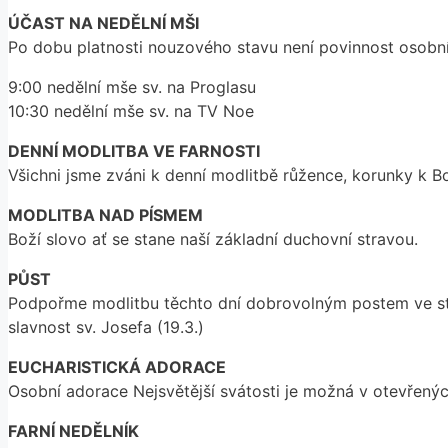
ÚČAST NA NEDĚLNÍ MŠI
Po dobu platnosti nouzového stavu není povinnost osobní
9:00 nedělní mše sv. na Proglasu
10:30 nedělní mše sv. na TV Noe
DENNÍ MODLITBA VE FARNOSTI
Všichni jsme zváni k denní modlitbě růžence, korunky k B
MODLITBA NAD PÍSMEM
Boží slovo ať se stane naší základní duchovní stravou.
PŮST
Podpořme modlitbu těchto dní dobrovolným postem ve sty
slavnost sv. Josefa (19.3.)
EUCHARISTICKÁ ADORACE
Osobní adorace Nejsvětější svátosti je možná v otevřený
FARNÍ NEDĚLNÍK