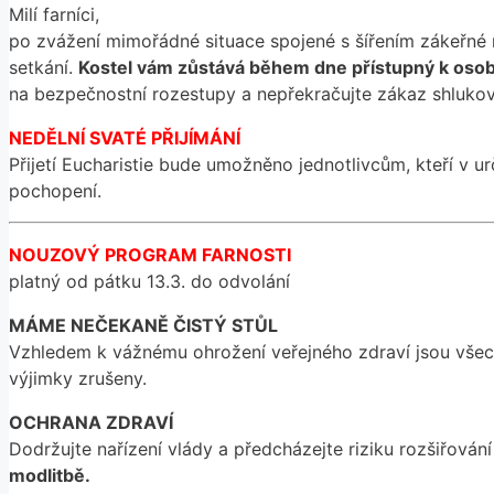
Milí farníci,
po zvážení mimořádné situace spojené s šířením zákeřné
setkání.
Kostel vám zůstává během dne přístupný k osob
na bezpečnostní rozestupy a nepřekračujte zákaz shlukován
NEDĚLNÍ SVATÉ PŘIJÍMÁNÍ
Přijetí Eucharistie bude umožněno jednotlivcům, kteří v 
pochopení.
NOUZOVÝ PROGRAM FARNOSTI
platný od pátku 13.3. do odvolání
MÁME NEČEKANĚ ČISTÝ STŮL
Vzhledem k vážnému ohrožení veřejného zdraví jsou všech
výjimky zrušeny.
OCHRANA ZDRAVÍ
Dodržujte nařízení vlády a předcházejte riziku rozšiřován
modlitbě.