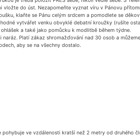
 rukou je třeba položit PŘES sebe, nikoli vedle sebe. S Těl
sami vložte do úst. Nezapomeňte vyznat víru v Pánovu př
si roušku, klaňte se Pánu celým srdcem a pomodlete se děko
vhodné vytvářet venku obvyklé debatní kroužky (rušíte osta
 ohlášek a také jako pomůcku k modlitbě během týdne.
hni naráz. Platí zákaz shromažďování nad 30 osob a můžem
hodech, aby se na všechny dostalo.
e pohybuje ve vzdálenosti kratší než 2 metry od druhého č