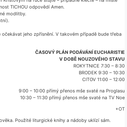
em Kristovým na ruce stůjte – případně klečte – na místě
ítomnost TICHOU odpovědí Amen.
vné modlitby.
tní).
e očekávat jeho zpřísnění. V takovém případě bude třeba
ČASOVÝ PLÁN PODÁVÁNÍ EUCHARISTIE
V DOBĚ NOUZOVÉHO STAVU
ROKYTNICE 7:30 – 8:30
BRODEK 9:30 – 10:30
CITOV 11:00 – 12:00
9:00 – 10:00 přímý přenos mše svaté na Proglasu
10:30 – 11:30 přímý přenos mše svaté na TV Noe
+OT
lověka. Použité liturgické knihy a nádoby uklízí sám.