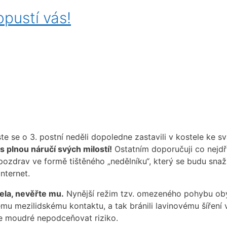
pustí vás!
jste se o 3. postní neděli dopoledne zastavili v kostele ke s
s plnou náručí svých milostí!
Ostatním doporučuji co nejdř
pozdrav ve formě tištěného „nedělníku“, který se budu snaž
 internet.
ela, nevěřte mu.
Nynější režim tzv. omezeného pohybu obyva
u mezilidskému kontaktu, a tak bránili lavinovému šíření 
Je moudré nepodceňovat riziko.