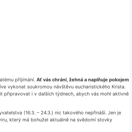
vatému přijímání.
Ať vás chrání, žehná a naplňuje pokojem
íve vykonat soukromou návštěvu eucharistického Krista.
it připravovat i v dalších týdnech, abych vás mohl aktivně
telstva (16.3. – 24.3.) nic takového nepřináší. Jen je
viru, který má bohužel aktuálně na svědomí stovky