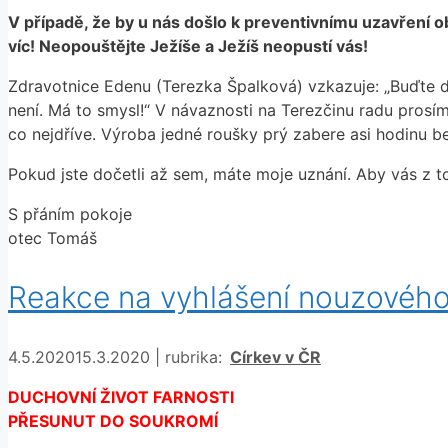
V případě, že by u nás došlo k preventivnímu uzavření obc
víc! Neopouštějte Ježíše a Ježíš neopustí vás!
Zdravotnice Edenu (Terezka Špalková) vzkazuje: „Buďte d
není. Má to smysl!“ V návaznosti na Terezčinu radu prosí
co nejdříve. Výroba jedné roušky prý zabere asi hodinu b
Pokud jste dočetli až sem, máte moje uznání. Aby vás z t
S přáním pokoje
otec Tomáš
Reakce na vyhlášení nouzového
Rubriky
4.5.2020
15.3.2020
|
rubrika:
Církev v ČR
DUCHOVNÍ ŽIVOT FARNOSTI
PŘESUNUT DO SOUKROMÍ