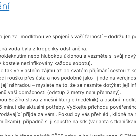
ání
 jen za modlitbou ve spojení s vaší farností – dodržujte peč
cená voda byla z kropenky odstraněna.
 pokleknutím nebo hlubokou úklonou a vezměte si svůj nový
 v kostele nezinfikovány každou sobotu).
ňte tak ve vlastním zájmu až po svatém přijímání cestou z k
i roušku přes ústa a nos podobně jako i jinde na veřejnos
 její náhradou – myslete na to, že se nesmíte dotýkat její in
lenů vaší domácnosti (odstup 2 metry není přehnaný).
tbou Božího slova z mešní liturgie (nedělník) a osobní mod
minut dle aktuální potřeby. Vyčkejte příchodu pověřeného s
 Podávající přijde za vámi. Pokud by vás přehlédl, klidně na 
ičkami), případně si ji spusťte na krk (varianta s tkaničkam