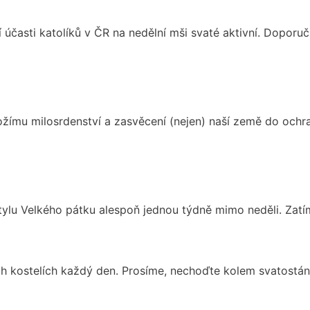
 účasti katolíků v ČR na nedělní mši svaté aktivní. Dopor
ožímu milosrdenství a zasvěcení (nejen) naší země do ochr
lu Velkého pátku alespoň jednou týdně mimo neděli. Zatím
ch kostelích každý den. Prosíme, nechoďte kolem svatostán