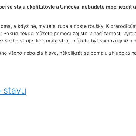
í ve stylu okolí Litovle a Uničova, nebudete moci jezdit u
oma, a když ne, myjte si ruce a noste roušky. K prarodičů
m: Pokud někdo můžete pomoci zajistit v naší farnosti výro
ez šicího stroje. Kdo máte stroj, můžete být samozřejmě mn
oho všeho nebolela hlava, několikrát se pomalu zhluboka n
 stavu