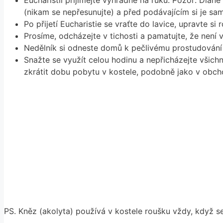
Eucharistii přijímejte výhradně na ruku. Pozor: Dlaně
(nikam se nepřesunujte) a před podávajícím si je 
Po přijetí Eucharistie se vraťte do lavice, upravte 
Prosíme, odcházejte v tichosti a pamatujte, že není 
Nedělník si odneste domů k pečlivému prostudování
Snažte se využít celou hodinu a nepřicházejte všic
zkrátit dobu pobytu v kostele, podobně jako v obc
PS. Kněz (akolyta) používá v kostele roušku vždy, když s