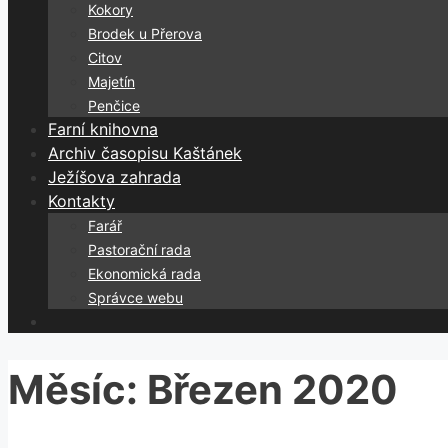
Kokory
Brodek u Přerova
Citov
Majetín
Penčice
Farní knihovna
Archiv časopisu Kaštánek
Ježíšova zahrada
Kontakty
Farář
Pastorační rada
Ekonomická rada
Správce webu
Měsíc:
Březen 2020