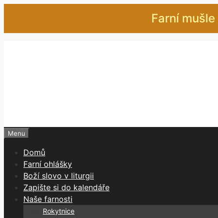
Přeskočit
Farní mušle 
na
obsah
Menu
Domů
Farní ohlášky
Boží slovo v liturgii
Zapište si do kalendáře
Naše farnosti
Rokytnice