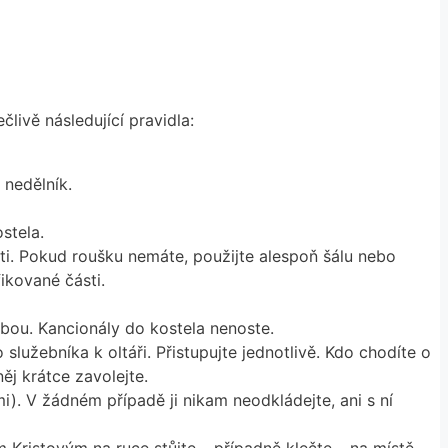
livě následující pravidla:
 nedělník.
ostela.
ti. Pokud roušku nemáte, použijte alespoň šálu nebo
fikované části.
litbou. Kancionály do kostela nenoste.
lužebníka k oltáři. Přistupujte jednotlivě. Kdo chodíte o
něj krátce zavolejte.
i). V žádném případě ji nikam neodkládejte, ani s ní