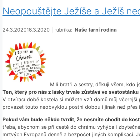
Neopouštějte Ježíše a Ježíš neo
Rubriky
24.3.2020
16.3.2020
|
rubrika:
Naše farní rodina
Milí bratři a sestry, děkuji všem, kdo 
Ten, který pro nás z lásky trvale zůstává ve svatostánku 
V otvírací době kostela si můžete vzít domů můj včerejší 
provázet touto neobvyklou postní dobou i jinak než přes
Pokud vám bude někdo tvrdit, že nesmíte chodit do kost
třeba, abychom se při cestě do chrámu vyhýbali zbytečném
mrtvých Evropanů denně a bezpočet jiných komplikací. 