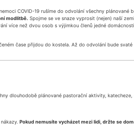
 nemoci COVID-19 rušíme do odvolání všechny plánované bo
ní modlitbě.
Spojme se ve snaze vyprosit (nejen) naší zemi
í více než dvou osob s výjimkou členů jedné domácnosti (od 
určeném čase přijdou do kostela. Až do odvolání bude svat
ny dlouhodobě plánované pastorační aktivity, katecheze, 
í nákazy.
Pokud nemusíte vycházet mezi lidi, držte se dom