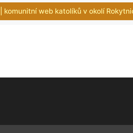
| komunitní web katolíků v okolí Rokytn