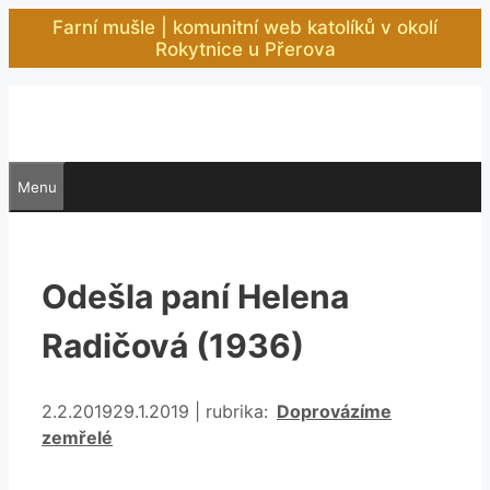
Přeskočit
Farní mušle | komunitní web katolíků v okolí
na
Rokytnice u Přerova
obsah
Menu
Odešla paní Helena
Radičová (1936)
Rubriky
2.2.2019
29.1.2019
|
rubrika:
Doprovázíme
zemřelé