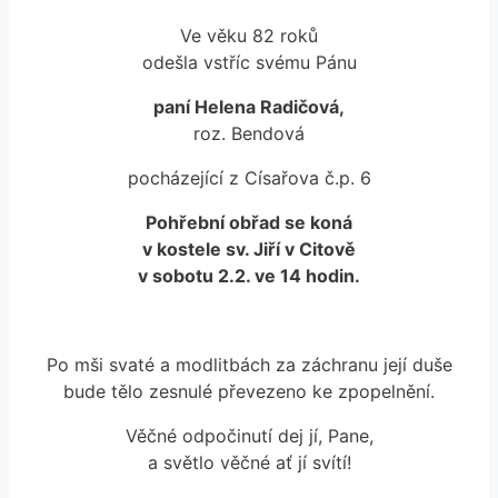
Ve věku 82 roků
odešla vstříc svému Pánu
paní Helena Radičová,
roz. Bendová
pocházející z Císařova č.p. 6
Pohřební obřad se koná
v kostele sv. Jiří v Citově
v sobotu 2.2. ve 14 hodin.
Po mši svaté a modlitbách za záchranu její duše
bude tělo zesnulé převezeno ke zpopelnění.
Věčné odpočinutí dej jí, Pane,
a světlo věčné ať jí svítí!