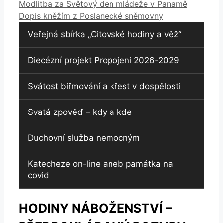
Modlitba za Světový den mládeže v Panamě
Dopis kněžím z Poslanecké sněmovny
Veřejná sbírka „Citovské hodiny a věž“
Diecézní projekt Propojeni 2026-2029
Svátost biřmování a křest v dospělosti
Svatá zpověď – kdy a kde
Duchovní služba nemocným
Katecheze on-line aneb památka na
covid
HODINY NÁBOŽENSTVÍ –