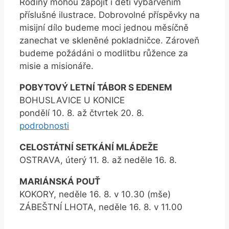
Rodiny mohou zapojit i děti vybarvením
příslušné ilustrace. Dobrovolné příspěvky na
misijní dílo budeme moci jednou měsíčně
zanechat ve skleněné pokladničce. Zároveň
budeme požádáni o modlitbu růžence za
misie a misionáře.
POBYTOVÝ LETNÍ TÁBOR S EDENEM
BOHUSLAVICE U KONICE
pondělí 10. 8. až čtvrtek 20. 8.
podrobnosti
CELOSTÁTNÍ SETKÁNÍ MLÁDEŽE
OSTRAVA, úterý 11. 8. až neděle 16. 8.
MARIÁNSKÁ POUŤ
KOKORY, neděle 16. 8. v 10.30 (mše)
ZÁBEŠTNÍ LHOTA, neděle 16. 8. v 11.00