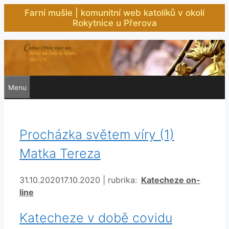
Přeskočit
Farní mušle | komunitní web katolíků v okolí
na
Rokytnice u Přerova
obsah
Menu
Procházka světem víry (1)
Matka Tereza
Rubriky
31.10.2020
17.10.2020
|
rubrika:
Katecheze on-
line
Katecheze v době covidu