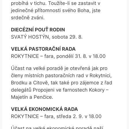
probíhá v tichu. Toužíte-li se zastavit v
jedinečné přítomnosti svého Boha, jste
srdečně zváni.
DIECÉZNÍ POUŤ RODIN
SVATÝ HOSTÝN, sobota 29. 8.
VELKÁ PASTORAČNÍ RADA
ROKYTNICE – fara, pondělí 31. 8. v 18.00
Účast na velké poradě je otevřená jak pro
členy místních pastoračních rad v Rokytnici,
Brodku a Citově, tak také pro zájemce z řad
delegátů Propojeni ve farnostech Kokory –
Majetín a Penčice.
VELKÁ EKONOMICKÁ RADA
ROKYTNICE – fara, středa 2. 9. v 18.00
Účast na velké ekonomické poradě naší