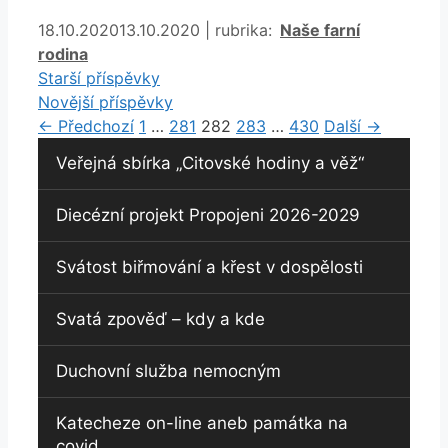
Rubriky
18.10.2020
13.10.2020
|
rubrika:
Naše farní
rodina
Starší příspěvky
Novější příspěvky
Stránka
Stránka
Stránka
Stránka
Stránka
←
Předchozí
1
…
281
282
283
…
430
Další
→
Veřejná sbírka „Citovské hodiny a věž“
Diecézní projekt Propojeni 2026-2029
Svátost biřmování a křest v dospělosti
Svatá zpověď – kdy a kde
Duchovní služba nemocným
Katecheze on-line aneb památka na
covid